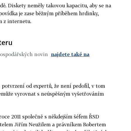
vodě. Diskety neměly takovou kapacitu, aby se na
A povídka je zase běžným příběhem hrdinky,
m z internetu.
teru
Hospodářských novin
najdete také na
 potvrzení od expertů, že není pedofil, v tom
 nemůže vyrovnat s neúspěšným vyšetřováním
 roce 2011 společně s někdejším šéfem ŘSD
elem Jiřím Neužilem a právníkem Robertem