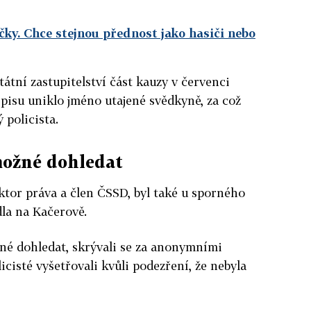
ky. Chce stejnou přednost jako hasiči nebo
átní zastupitelství část kauzy v červenci
spisu uniklo jméno utajené svědkyně, za což
 policista.
možné dohledat
tor práva a člen ČSSD, byl také u sporného
la na Kačerově.
né dohledat, skrývali se za anonymními
licisté vyšetřovali kvůli podezření, že nebyla