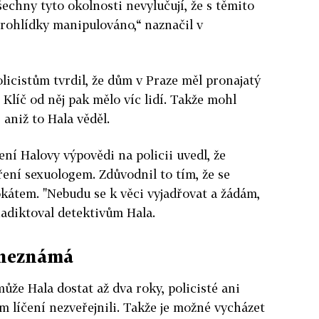
šechny tyto okolnosti nevylučují, že s těmito
ohlídky manipulováno,“ naznačil v
icistům tvrdil, že dům v Praze měl pronajatý
Klíč od něj pak mělo víc lidí. Takže mohl
 aniž to Hala věděl.
ní Halovy výpovědi na policii uvedl, že
ení sexuologem. Zdůvodnil to tím, že se
kátem. "Nebudu se k věci vyjadřovat a žádám,
adiktoval detektivům Hala.
 neznámá
může Hala dostat až dva roky, policisté ani
m líčení nezveřejnili. Takže je možné vycházet