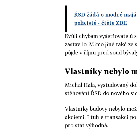
ŘSD žádá o modré majáč
policisté
- čtěte ZDE
Kvůli chybám vyšetřovatelů st
zastavilo. Mimo jiné také ze 
půjde v říjnu před soud bývalý
Vlastníky nebylo 
Michal Hala, vystudovaný dok
stěhování ŘSD do nového síd
Vlastníky budovy nebylo mož
akciemi. I tuhle transakci po
pro stát výhodná.