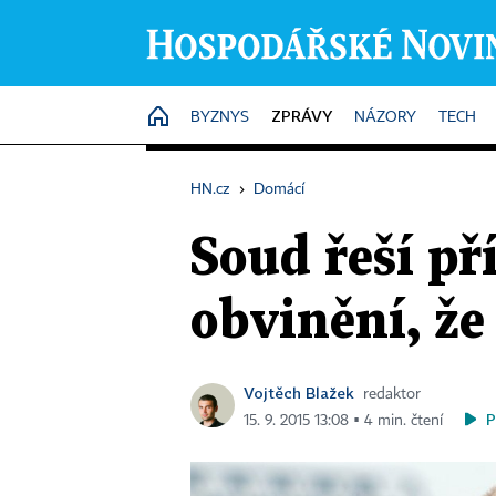
ZPRÁVY
HOME
BYZNYS
NÁZORY
TECH
HN.cz
›
Domácí
Soud řeší př
obvinění, že
Vojtěch Blažek
redaktor
P
15. 9. 2015 13:08 ▪ 4 min. čtení