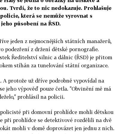
e Haly se jedná o obrázky na disketě a
ou. Tvrdí, že to nic nedokazuje. Prohlašuje
 policie, která se nemůže vyrovnat s
jeho působení na ŘSD.
dříve jeden z nejmocnějších státních manažerů,
ro podezření z držení dětské pornografie.
tek Ředitelství silnic a dálnic (ŘSD) je přitom
okem stíhán za tunelování státní organizace.
l. A protože už dříve podrobně vypovídal na
y se jeho výpověď pouze četla. "Obvinění mě má
želo," prohlásil na policii.
u policisté při domovní prohlídce mohli dětskou
e při prohlídce se detektivové rozdělili na dvě
okát mohli v domě doprovázet jen jednu z nich.