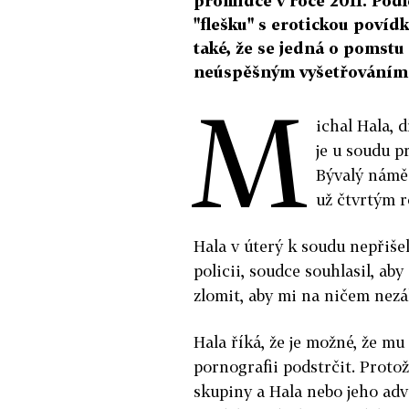
prohlídce v roce 2011. Podl
"flešku" s erotickou povídk
také, že se jedná o pomstu
neúspěšným vyšetřováním 
M
ichal Hala, 
je u soudu p
Bývalý náměs
už čtvrtým r
Hala v úterý k soudu nepřiše
policii, soudce souhlasil, ab
zlomit, aby mi na ničem nezále
Hala říká, že je možné, že m
pornografii podstrčit. Protož
skupiny a Hala nebo jeho adv