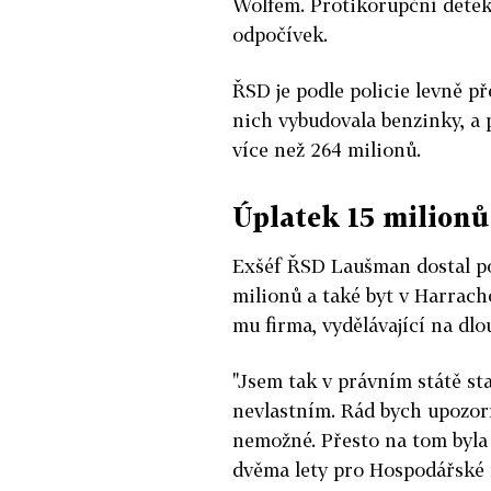
Wolfem. Protikorupční detekt
odpočívek.
ŘSD je podle policie levně p
nich vybudovala benzinky, a p
více než 264 milionů.
Úplatek 15 milionů
Exšéf ŘSD Laušman dostal pod
milionů a také byt v Harrach
mu firma, vydělávající na dl
"Jsem tak v právním státě st
nevlastním. Rád bych upozorni
nemožné. Přesto na tom byla 
dvěma lety pro Hospodářské 