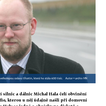
elkolepou oslavu třicetin, která ho stála 600 tisíc.
Autor ▪
archiv HN
 silnic a dálnic Michal Hala čelí obvinění
ie, kterou u něj údajně našli při domovní