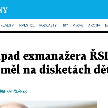
REALITY
INVESTICE
PODCASTY
HRY
PročNe
ARCHIV
D
ípad exmanažera ŘSD
 měl na disketách dě
ŘEHRÁT ČLÁNEK