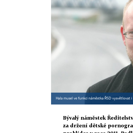
Hala musel ve funkci náměstka ŘSD vysvětlovat i v
Bývalý náměstek Ředitelství
za držení dětské pornograf