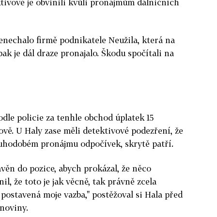
ivové je obvinili kvůli pronájmům dálničních
řenechalo firmě podnikatele Neužila, která na
ak je dál draze pronajalo. Škodu spočítali na
le policie za tenhle obchod úplatek 15
ově. U Haly zase měli detektivové podezření, že
ouhodobém pronájmu odpočívek, skrytě patří.
avěn do pozice, abych prokázal, že něco
l, že toto je jak věcně, tak právně zcela
postavená moje vazba," postěžoval si Hala před
noviny.