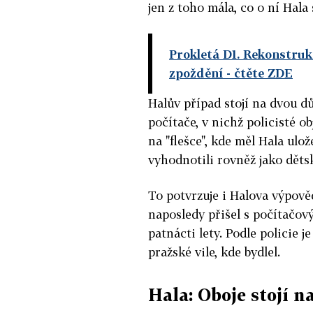
jen z toho mála, co o ní Hal
Prokletá D1. Rekonstrukc
zpoždění
- čtěte ZDE
Halův případ stojí na dvou d
počítače, v nichž policisté o
na "flešce", kde měl Hala ulo
vyhodnotili rovněž jako děts
To potvrzuje i Halova výpověď
naposledy přišel s počítačo
patnácti lety. Podle policie 
pražské vile, kde bydlel.
Hala: Oboje stojí n