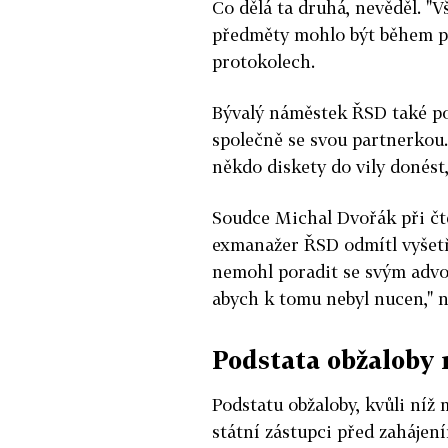
Co dělá ta druhá, nevěděl. "V
předměty mohlo být během pr
protokolech.
Bývalý náměstek ŘSD také pol
společně se svou partnerkou. 
někdo diskety do vily donést,
Soudce Michal Dvořák při čte
exmanažer ŘSD odmítl vyšetř
nemohl poradit se svým advo
abych k tomu nebyl nucen," n
Podstata obžaloby
Podstatu obžaloby, kvůli níž 
státní zástupci před zahájení