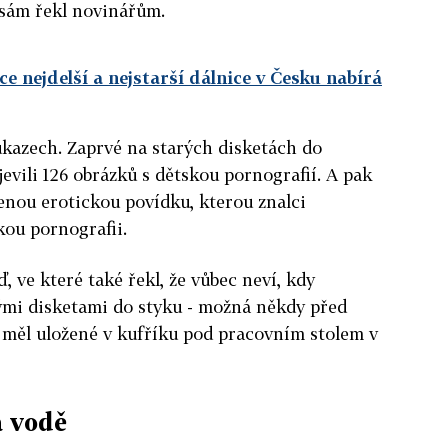
a sám řekl novinářům.
e nejdelší a nejstarší dálnice v Česku nabírá
ůkazech. Zaprvé na starých disketách do
bjevili 126 obrázků s dětskou pornografií. A pak
ženou erotickou povídku, kterou znalci
kou pornografii.
, ve které také řekl, že vůbec neví, kdy
vými disketami do styku - možná někdy před
je měl uložené v kufříku pod pracovním stolem v
a vodě