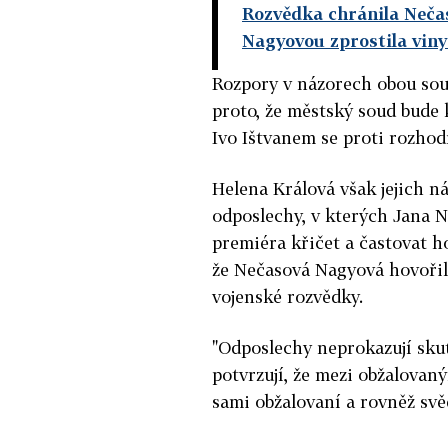
Rozvědka chránila Nečas
Nagyovou zprostila viny
Rozpory v názorech obou sou
proto, že městský soud bude k
Ivo Ištvanem se proti rozhod
Helena Králová však jejich n
odposlechy, v kterých Jana 
premiéra křičet a častovat h
že Nečasová Nagyová hovořil
vojenské rozvědky.
"Odposlechy neprokazují sku
potvrzují, že mezi obžalovaný
sami obžalovaní a rovněž svěd