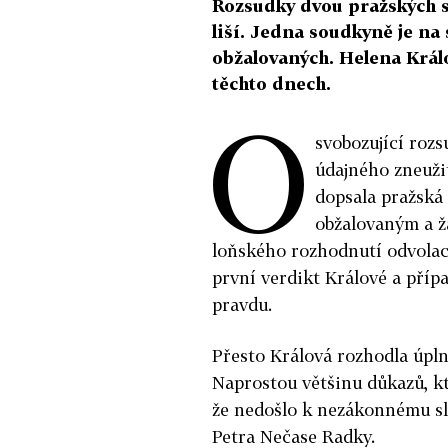
Rozsudky dvou pražských s
liší. Jedna soudkyně je na
obžalovaných. Helena Králo
těchto dnech.
O
svobozující roz
údajného zneuži
dopsala pražská 
obžalovaným a ž
loňského rozhodnutí odvolac
první verdikt Králové a přípa
pravdu.
Přesto Králová rozhodla úpln
Naprostou většinu důkazů, kte
že nedošlo k nezákonnému sl
Petra Nečase Radky.