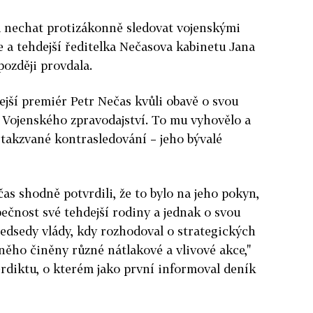
a nechat protizákonně sledovat vojenskými
ce a tehdejší ředitelka Nečasova kabinetu Jana
později provdala.
jší premiér Petr Nečas kvůli obavě o svou
 Vojenského zpravodajství. To mu vyhovělo a
 takzvané kontrasledování – jeho bývalé
as shodně potvrdili, že to bylo na jeho pokyn,
pečnost své tehdejší rodiny a jednak o svou
ředsedy vlády, kdy rozhodoval o strategických
něho činěny různé nátlakové a vlivové akce,"
rdiktu, o kterém jako první informoval deník