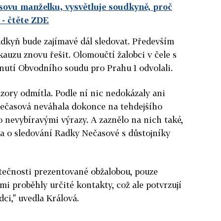
ovu manželku, vysvětluje soudkyně, proč
- čtěte ZDE
dkyň bude zajímavé dál sledovat. Především
auzu znovu řešit. Olomoučtí žalobci v čele s
nutí Obvodního soudu pro Prahu 1 odvolali.
ázory odmítla. Podle ní nic nedokázaly ani
Nečasová neváhala dokonce na tehdejšího
o nevybíravými výrazy. A zaznělo na nich také,
a o sledování Radky Nečasové s důstojníky
tečnosti prezentované obžalobou, pouze
mi proběhly určité kontakty, což ale potvrzují
ci," uvedla Králová.