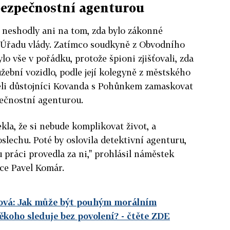
ezpečnostní agenturou
 neshodly ani na tom, zda bylo zákonné
 Úřadu vlády. Zatímco soudkyně z Obvodního
lo vše v pořádku, protože špioni zjišťovali, zda
užební vozidlo, podle její kolegyně z městského
seli důstojníci Kovanda s Pohůnkem zamaskovat
ečnostní agenturou.
řekla, že si nebude komplikovat život, a
slechu. Poté by oslovila detektivní agenturu,
tu práci provedla za ni," prohlásil náměstek
ce Pavel Komár.
yová: Jak může být pouhým morálním
ěkoho sleduje bez povolení?
- čtěte ZDE