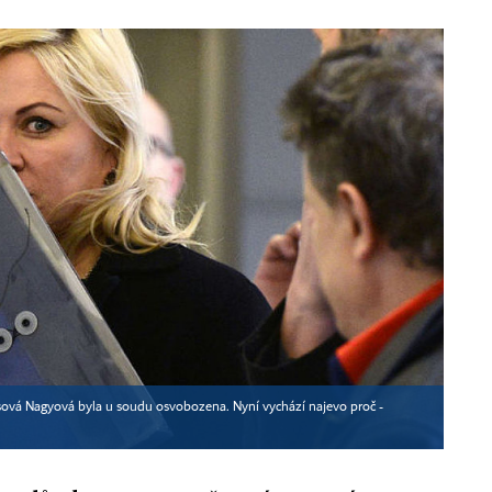
ová Nagyová byla u soudu osvobozena. Nyní vychází najevo proč -