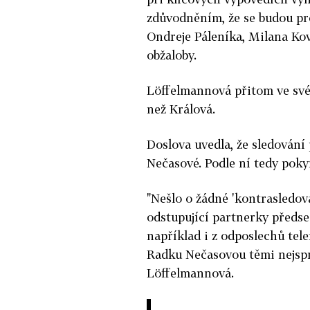
zdůvodněním, že se budou pr
Ondreje Páleníka, Milana Kov
obžaloby.
Löffelmannová přitom ve sv
než Králová.
Doslova uvedla, že sledování
Nečasové. Podle ní tedy pok
"Nešlo o žádné 'kontrasledován
odstupující partnerky předse
například i z odposlechů tel
Radku Nečasovou těmi nejspr
Löffelmannová.