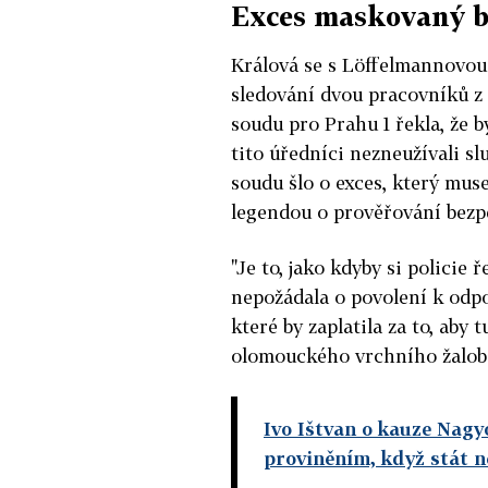
Exces maskovaný b
Králová se s Löffelmannovou
sledování dvou pracovníků z
soudu pro Prahu 1 řekla, že by
tito úředníci nezneužívali sl
soudu šlo o exces, který mu
legendou o prověřování bezp
"Je to, jako kdyby si policie 
nepožádala o povolení k odpo
které by zaplatila za to, aby 
olomouckého vrchního žalob
Ivo Ištvan o kauze Nag
proviněním, když stát n