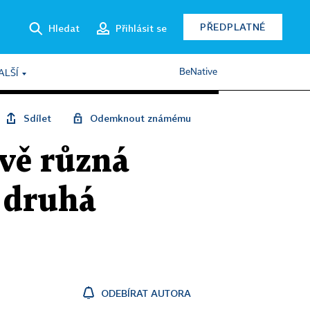
PŘEDPLATNÉ
Hledat
Přihlásit se
BeNative
ALŠÍ
Sdílet
Odemknout známému
vě různá
, druhá
ODEBÍRAT AUTORA