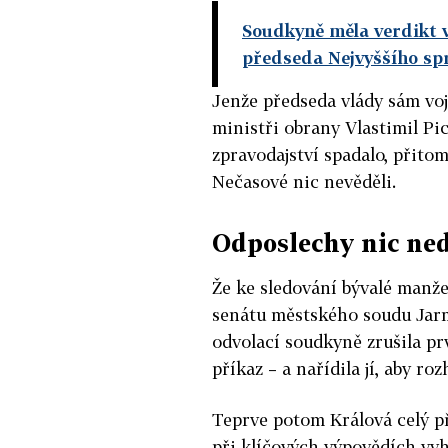
Soudkyně měla verdikt v
předseda Nejvyššího sp
Jenže předseda vlády sám vo
ministři obrany Vlastimil Pi
zpravodajství spadalo, přito
Nečasové nic nevěděli.
Odposlechy nic ned
Že ke sledování bývalé manže
senátu městského soudu Jarm
odvolací soudkyně zrušila pr
příkaz – a nařídila jí, aby ro
Teprve potom Králová celý p
při klíčových výpovědích vyh