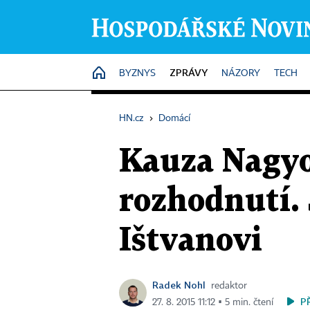
ZPRÁVY
HOME
BYZNYS
NÁZORY
TECH
HN.cz
›
Domácí
Kauza Nagyo
rozhodnutí. 
Ištvanovi
Radek Nohl
redaktor
P
27. 8. 2015 11:12 ▪ 5 min. čtení