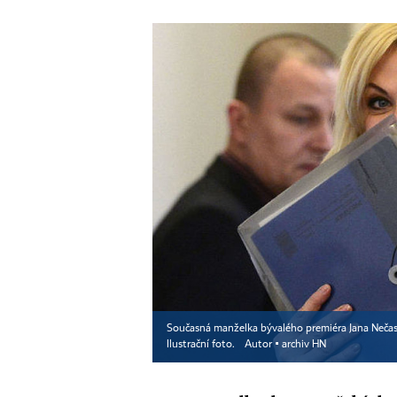
Současná manželka bývalého premiéra Jana Nečas
Ilustrační foto.
Autor ▪
archiv HN