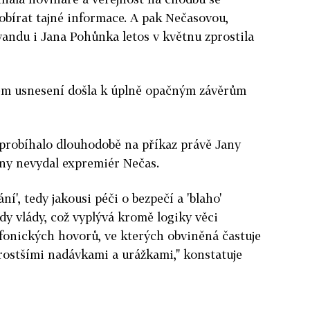
obírat tajné informace. A pak Nečasovou,
andu i Jana Pohůnka letos v květnu zprostila
ém usnesení došla k úplně opačným závěrům
 probíhalo dlouhodobě na příkaz právě Jany
yny nevydal expremiér Nečas.
í', tedy jakousi péči o bezpečí a 'blaho'
dy vlády, což vyplývá kromě logiky věci
efonických hovorů, ve kterých obviněná častuje
ostšími nadávkami a urážkami," konstatuje