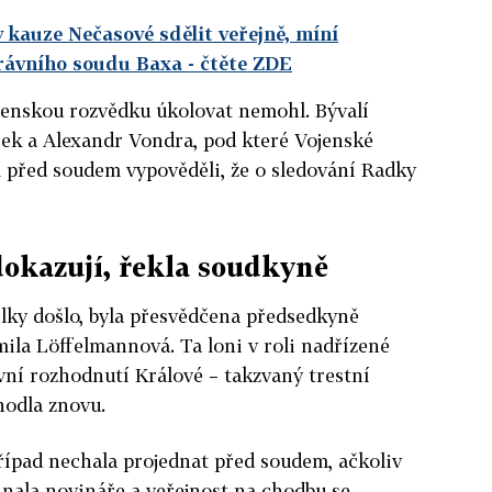
 kauze Nečasové sdělit veřejně, míní
rávního soudu Baxa
- čtěte ZDE
jenskou rozvědku úkolovat nemohl. Bývalí
cek a Alexandr Vondra, pod které Vojenské
m před soudem vypověděli, že o sledování Radky
okazují, řekla soudkyně
lky došlo, byla přesvědčena předsedkyně
ila Löffelmannová. Ta loni v roli nadřízené
vní rozhodnutí Králové – takzvaný trestní
zhodla znovu.
řípad nechala projednat před soudem, ačkoliv
nala novináře a veřejnost na chodbu se