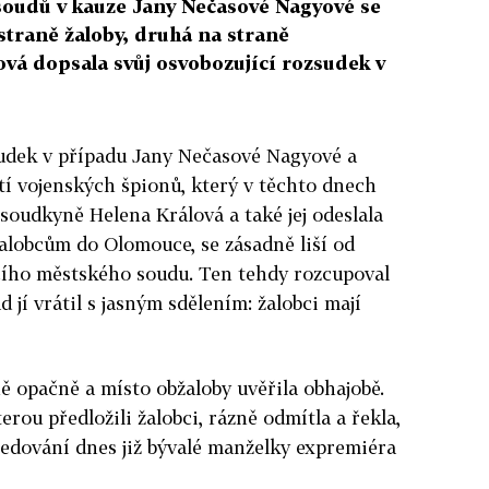
oudů v kauze Jany Nečasové Nagyové se
 straně žaloby, druhá na straně
vá dopsala svůj osvobozující rozsudek v
sudek v případu Jany Nečasové Nagyové a
tí vojenských špionů, který v těchto dnech
soudkyně Helena Králová a také jej odeslala
alobcům do Olomouce, se zásadně liší od
ího městského soudu. Ten tehdy rozcupoval
d jí vrátil s jasným sdělením: žalobci mají
ě opačně a místo obžaloby uvěřila obhajobě.
rou předložili žalobci, rázně odmítla a řekla,
edování dnes již bývalé manželky expremiéra