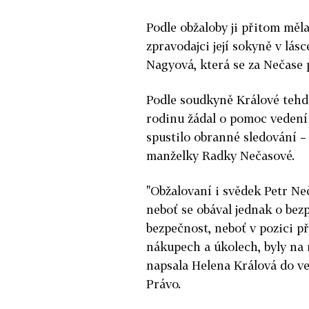
Podle obžaloby ji přitom měl
zpravodajci její sokyně v lás
Nagyová, která se za Nečase 
Podle soudkyně Králové tehde
rodinu žádal o pomoc vedení
spustilo obranné sledování –
manželky Radky Nečasové.
"Obžalovaní i svědek Petr Neč
neboť se obával jednak o bez
bezpečnost, neboť v pozici p
nákupech a úkolech, byly na 
napsala Helena Králová do ve
Právo.