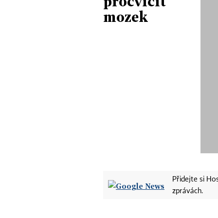
procvičit
mozek
Přidejte si H
zprávách.