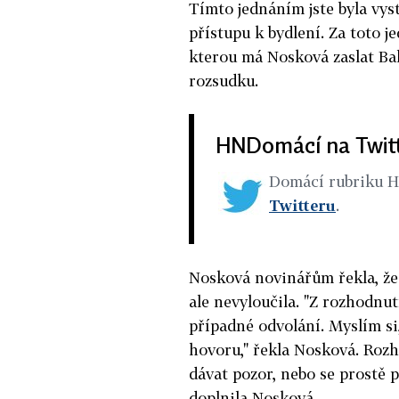
Tímto jednáním jste byla vy
přístupu k bydlení. Za toto 
kterou má Nosková zaslat Ba
rozsudku.
HNDomácí na Twit
Domácí rubriku 
Twitteru
.
Nosková novinářům řekla, že
ale nevyloučila. "Z rozhodnu
případné odvolání. Myslím si
hovoru," řekla Nosková. Rozh
dávat pozor, nebo se prostě p
doplnila Nosková.