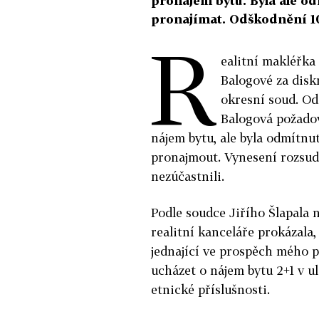
pronájem bytu. Byla ale o
pronajímat. Odškodnění 10
R
ealitní makléřk
Balogové za disk
okresní soud. Od
Balogová požadov
nájem bytu, ale byla odmítnu
pronajmout. Vynesení rozsudk
nezúčastnili.
Podle soudce Jiřího Šlapala
realitní kanceláře prokázala
jednající ve prospěch mého 
ucházet o nájem bytu 2+1 v ul
etnické příslušnosti.