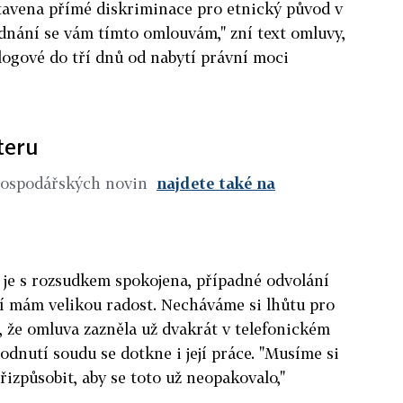
stavena přímé diskriminace pro etnický původ v
jednání se vám tímto omlouvám," zní text omluvy,
logové do tří dnů od nabytí právní moci
teru
Hospodářských novin
najdete také na
 je s rozsudkem spokojena, případné odvolání
tí mám velikou radost. Necháváme si lhůtu pro
, že omluva zazněla už dvakrát v telefonickém
odnutí soudu se dotkne i její práce. "Musíme si
řizpůsobit, aby se toto už neopakovalo,"