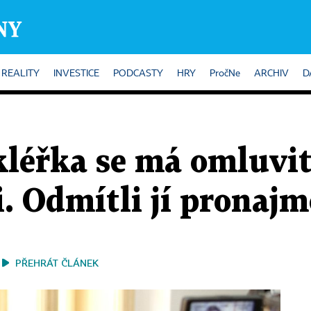
REALITY
INVESTICE
PODCASTY
HRY
PročNe
ARCHIV
D
kléřka se má omluvi
. Odmítli jí pronaj
PŘEHRÁT ČLÁNEK