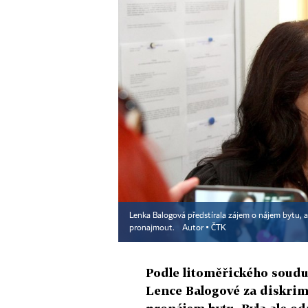
Lenka Balogová předstírala zájem o nájem bytu, 
pronajmout.
Autor ▪
ČTK
Podle litoměřického soudu
Lence Balogové za diskrim