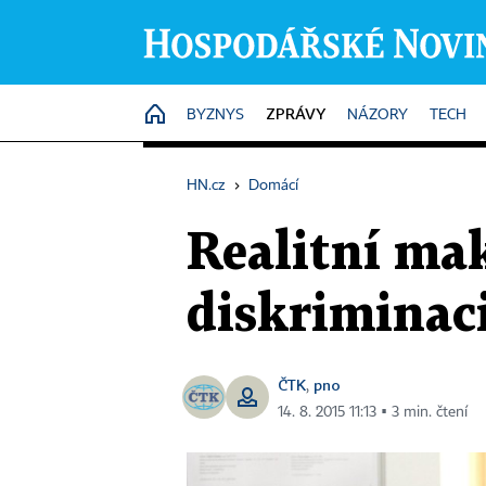
ZPRÁVY
HOME
BYZNYS
NÁZORY
TECH
HN.cz
›
Domácí
Realitní ma
diskriminaci
ČTK
pno
,
14. 8. 2015 11:13 ▪ 3 min. čtení