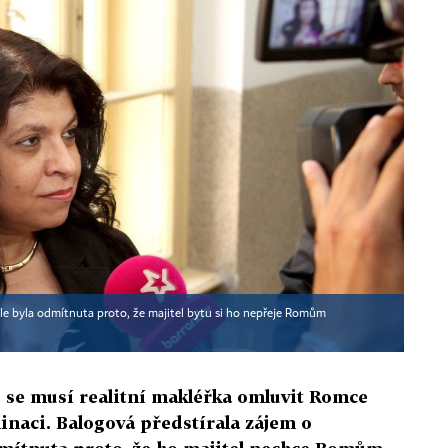
ale byla odmítnuta proto, že majitel bytu si ho nepřeje Romům
 se musí realitní makléřka omluvit Romce
inaci. Balogová předstírala zájem o