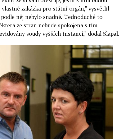
ekne, že si sám otestuje, jestli s ním budou
 vlastně zakázka pro státní orgán," vysvětlil
 podle něj nebylo snadné. "Jednoduché to
ěkterá ze stran nebude spokojena s tím
vidovány soudy vyšších instancí," dodal Šlapal.