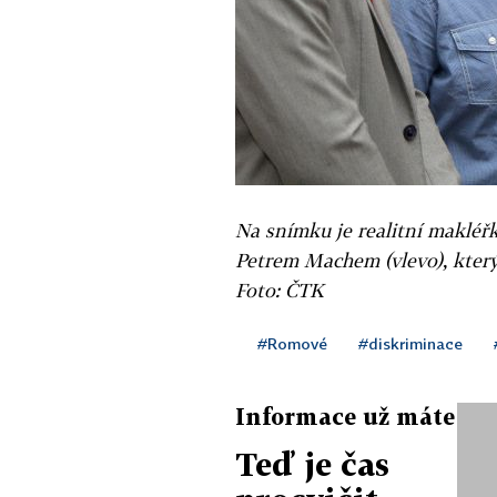
Na snímku je realitní makléř
Petrem Machem (vlevo), který 
Foto: ČTK
#Romové
#diskriminace
Informace už máte
Teď je čas