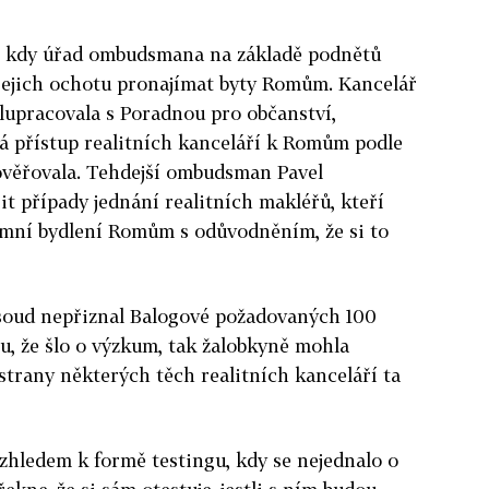
, kdy úřad ombudsmana na základě podnětů
a jejich ochotu pronajímat byty Romům. Kancelář
lupracovala s Poradnou pro občanství,
rá přístup realitních kanceláří k Romům podle
ěřovala. Tehdejší ombudsman Pavel
it případy jednání realitních makléřů, kteří
emní bydlení Romům s odůvodněním, že si to
 soud nepřiznal Balogové požadovaných 100
u, že šlo o výzkum, tak žalobkyně mohla
strany některých těch realitních kanceláří ta
zhledem k formě testingu, kdy se nejednalo o