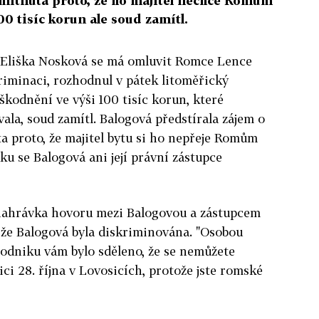
dmítnuta proto, že ho majitel nechce Romům
0 tisíc korun ale soud zamítl.
a Eliška Nosková se má omluvit Romce Lence
riminaci, rozhodnul v pátek litoměřický
škodnění ve výši 100 tisíc korun, které
ala, soud zamítl. Balogová předstírala zájem o
ta proto, že majitel bytu si ho nepřeje Romům
u se Balogová ani její právní zástupce
 nahrávka hovoru mezi Balogovou a zástupcem
, že Balogová byla diskriminována. "Osobou
podniku vám bylo sděleno, že se nemůžete
ici 28. října v Lovosicích, protože jste romské