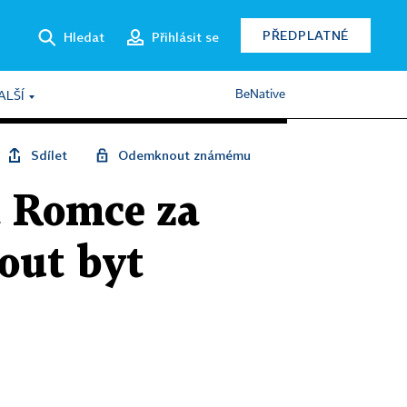
PŘEDPLATNÉ
Hledat
Přihlásit se
BeNative
ALŠÍ
Sdílet
Odemknout známému
t Romce za
mout byt