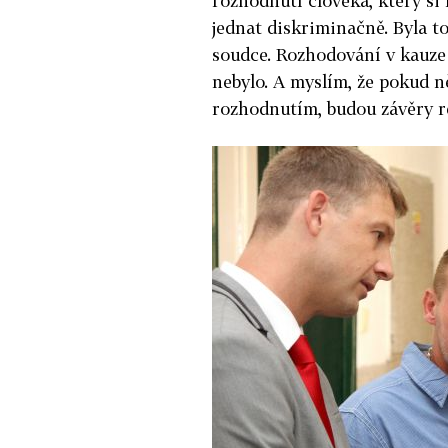
rozhodnutí člověka, který si ř
jednat diskriminačně. Byla to
soudce. Rozhodování v kauze
nebylo. A myslím, že pokud n
rozhodnutím, budou závěry re