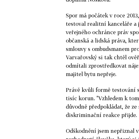
Spor má počátek v roce 2013
testoval realitní kanceláře 
veřejného ochránce práv spo
občanská a lidská práva, kte
smlouvy s ombudsmanem prov
Varvařovský si tak chtěl ověř
odmítali zprostředkovat náj
majitel bytu nepřeje.
Právě kvůli formě testování
tisíc korun. "Vzhledem k tom
důvodně předpokládat, že ze 
diskriminační reakce přijde.
Odškodnění jsem nepřiznal v