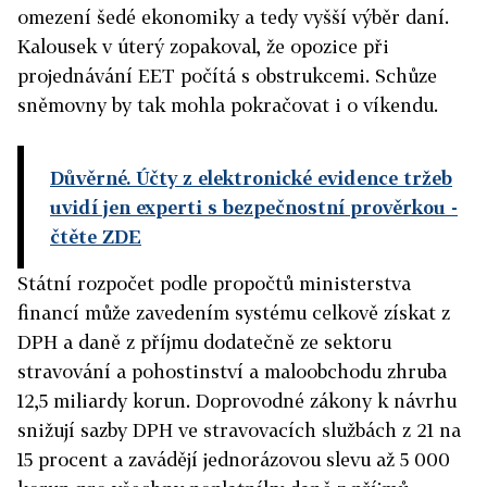
omezení šedé ekonomiky a tedy vyšší výběr daní.
Kalousek v úterý zopakoval, že opozice při
projednávání EET počítá s obstrukcemi. Schůze
sněmovny by tak mohla pokračovat i o víkendu.
Důvěrné. Účty z elektronické evidence tržeb
uvidí jen experti s bezpečnostní prověrkou
-
čtěte ZDE
Státní rozpočet podle propočtů ministerstva
financí může zavedením systému celkově získat z
DPH a daně z příjmu dodatečně ze sektoru
stravování a pohostinství a maloobchodu zhruba
12,5 miliardy korun. Doprovodné zákony k návrhu
snižují sazby DPH ve stravovacích službách z 21 na
15 procent a zavádějí jednorázovou slevu až 5 000