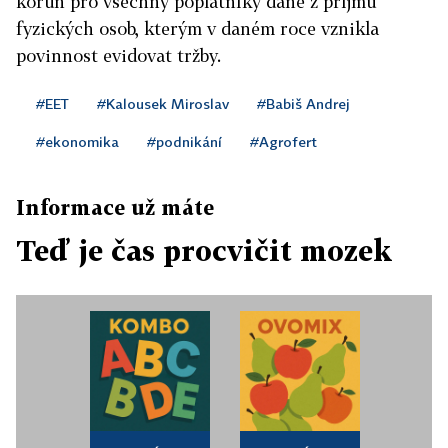
korun pro všechny poplatníky daně z příjmů
fyzických osob, kterým v daném roce vznikla
povinnost evidovat tržby.
#EET
#Kalousek Miroslav
#Babiš Andrej
#ekonomika
#podnikání
#Agrofert
Informace už máte
Teď je čas procvičit mozek