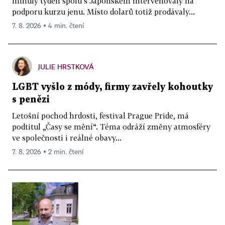
minulý týden spolu s Japonskem intervenovaly na
podporu kurzu jenu. Místo dolarů totiž prodávaly...
7. 8. 2026 ▪ 4 min. čtení
JULIE HRSTKOVÁ
LGBT vyšlo z módy, firmy zavřely kohoutky
s penězi
Letošní pochod hrdosti, festival Prague Pride, má
podtitul „Časy se mění“. Téma odráží změny atmosféry
ve společnosti i reálné obavy...
7. 8. 2026 ▪ 2 min. čtení