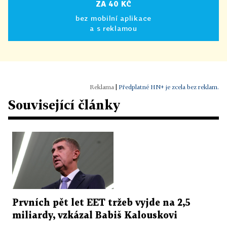
ZA 40 KČ
bez mobilní aplikace
a s reklamou
|
Předplatné HN+ je zcela bez reklam.
Související články
Prvních pět let EET tržeb vyjde na 2,5
miliardy, vzkázal Babiš Kalouskovi