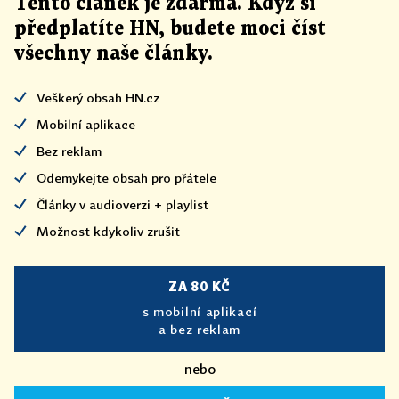
Tento článek
je
zdarma. Když si
předplatíte HN, budete moci číst
všechny naše články
.
Veškerý obsah HN.cz
Mobilní aplikace
Bez reklam
Odemykejte obsah pro přátele
Články v audioverzi + playlist
Možnost kdykoliv zrušit
ZA 80 KČ
s mobilní aplikací
a bez reklam
nebo