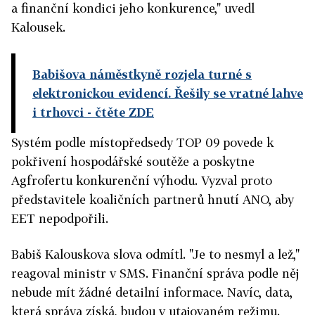
a finanční kondici jeho konkurence," uvedl
Kalousek.
Babišova náměstkyně rozjela turné s
elektronickou evidencí. Řešily se vratné lahve
i trhovci
- čtěte ZDE
Systém podle místopředsedy TOP 09 povede k
pokřivení hospodářské soutěže a poskytne
Agfrofertu konkurenční výhodu. Vyzval proto
představitele koaličních partnerů hnutí ANO, aby
EET nepodpořili.
Babiš Kalouskova slova odmítl. "Je to nesmyl a lež,"
reagoval ministr v SMS. Finanční správa podle něj
nebude mít žádné detailní informace. Navíc, data,
která správa získá, budou v utajovaném režimu.