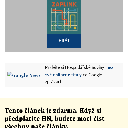
HRÁT
mezi
Přidejte si Hospodářské noviny
své oblíbené tituly
na Google
zprávách.
Tento článek
je
zdarma. Když si
předplatíte HN, budete moci číst
všechny naše články
.