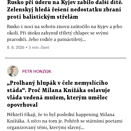
Rusko při úderu na Kyjev zabilo další dítě.
Zelenskyj hledá řešení nedostatku zbraní
proti balistickým střelám
Rusko v noci na sobotu znovu zaútočilo na Kyjev a jeho
okolí. Při útoku zahynul tříletý chlapec se svými
prarodiči. Jeho rodiče a patnáctiletý...
8. 8. 2026 ▪ 3 min. čtení
PETR HONZEJK
„Prolhaný hlupák v čele nemyslícího
stáda“. Proč Milana Knížáka oslavuje
vláda vedená mužem, kterým umělec
opovrhoval
Někteří říkají, že to byl poslední happening Milana
Knížáka. A něco na tom je. Pohřeb se státními poctami
organizovaný těmi, kterými slavný...