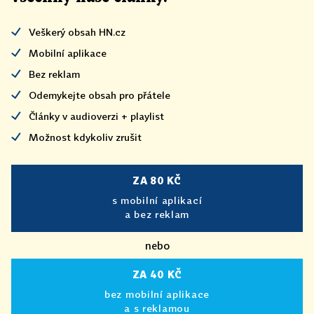
Veškerý obsah HN.cz
Mobilní aplikace
Bez reklam
Odemykejte obsah pro přátele
Články v audioverzi + playlist
Možnost kdykoliv zrušit
ZA 80 KČ
s mobilní aplikací
a bez reklam
nebo
ZA 40 KČ
bez mobilní aplikace
a s reklamou