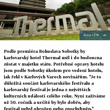
Autor ▪
ČTK
Podle premiéra Bohuslava Sobotky by
karlovarský hotel Thermal měl i do budoucna
zůstat v majetku státu. Potřebné opravy hotelu
jsou podle Sobotky úkolem pro vedení hotelu,
jak řekl v Karlových Varech novinářům. "Je to
důležitá součást karlovarského festivalu a
karlovarský festival je jedna z největších
kulturních událostí celého roku. Nyní zažíváme
už 50. ročník a určitě by bylo dobře, aby
festival nebyl ohrožen nebo zpochybněn,"