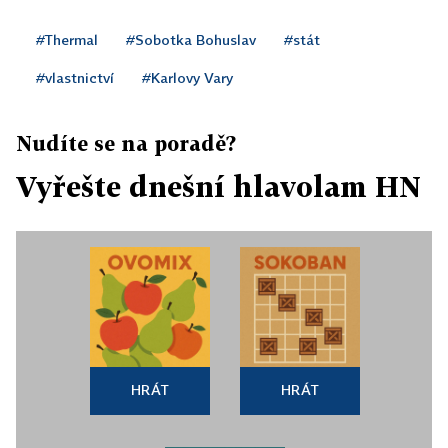
#Thermal
#Sobotka Bohuslav
#stát
#vlastnictví
#Karlovy Vary
Nudíte se na poradě?
Vyřešte dnešní hlavolam HN
HRÁT
HRÁT