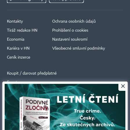
Kontakty
Ochrana osobních údajů
Tiráž redakce HN
Prohlášení o cookies
Economia
Nastavení soukromí
Kariéra v HN
Všeobecné smluvní podmínky
Ceník inzerce
Koupit / darovat předplatné
Eventy
×
Newslettery
RSS kanály
Autorská práva vykonává vydavatel. Bez písemného svolení vydavatele je
zakázáno jakékoli užití částí nebo celku díla, zejména rozmnožování a šíření