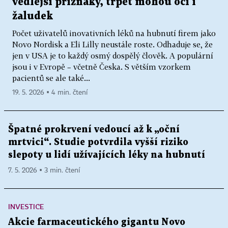
vedlejší příznaky, trpět mohou oči i
žaludek
Počet uživatelů inovativních léků na hubnutí firem jako
Novo Nordisk a Eli Lilly neustále roste. Odhaduje se, že
jen v USA je to každý osmý dospělý člověk. A populární
jsou i v Evropě – včetně Česka. S větším vzorkem
pacientů se ale také...
19. 5. 2026 ▪ 4 min. čtení
Špatné prokrvení vedoucí až k „oční
mrtvici“. Studie potvrdila vyšší riziko
slepoty u lidí užívajících léky na hubnutí
7. 5. 2026 ▪ 3 min. čtení
INVESTICE
Akcie farmaceutického gigantu Novo