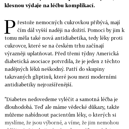
klesnou výdaje na léčbu komplikací.
P
řestože nemocných cukrovkou přibývá, mají
čím dál vyšší naději na dožití. Pomoci by jim k
tomu měla také nová antidiabetika, tedy léky proti
cukrovce, které se na českém trhu začínají
výrazněji uplatňovat. Před třemi týdny Americká
diabetická asociace potvrdila, že je jeden z těchto
nadějných léků neškodný. Patří do skupiny
takzvaných gliptinů, které jsou mezi moderními
antidiabetiky nejrozšířenější.
"Diabetes nedovedeme vyléčit a samotná léčba je
dlouhodobá. Teď ale máme vědecké důkazy, takže
můžeme nabídnout pacientům léky, o kterých si
myslíme, že jsou výborné, a víme, že jim nemohou