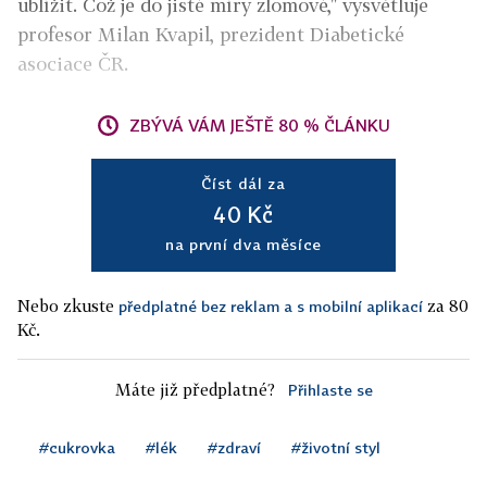
ublížit. Což je do jisté míry zlomové," vysvětluje
profesor Milan Kvapil, prezident Diabetické
asociace ČR.
ZBÝVÁ VÁM JEŠTĚ 80 % ČLÁNKU
Číst dál za
40 Kč
na první dva měsíce
Nebo zkuste
za 80
předplatné bez reklam a s mobilní aplikací
Kč.
Máte již předplatné?
Přihlaste se
#cukrovka
#lék
#zdraví
#životní styl