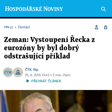
HN.cz
›
Domácí
Zeman: Vystoupení Řecka z
eurozóny by byl dobrý
odstrašující příklad
ČTK
lhp
,
25. 6. 2015 13:45 ▪ 2 min. čtení
PŘEHRÁT ČLÁNEK