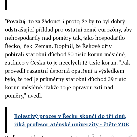
"Považuji to za žádoucí i proto, že by to byl dobrý
odstrašující příklad pro ostatní země eurozóny, aby
nehospodařily nad poměry tak, jako hospodařilo
Řecko," řekl Zeman. Doplnil, že Řekové dřív
pobírali starobní důchod 50 tisíc korun měsíčně,
zatímco v Česku to je necelých 12 tisíc korun. "Pak
provedli razantní úsporná opatření a výsledkem
bylo, že teď je průměrný starobní důchod 39 tisíc
korun měsíčně. Takže to je opravdu žití nad
poměry," uvedl.
Bolestivý proces v Řecku skončí do tří dnů,
říká profesor aténské univerzity
- čtěte ZDE