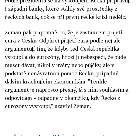
Podle prezidenta se na vystoupení Řecka připravují
i západní banky, které stáhly své prostředky z
řeckých bank, což se při první řecké krizi nedělo.
Zeman pak připomněl to, že je zastáncem přijetí
eura v Česku. Odpůrci přijetí eura podle něj ale
argumentují tím, že kdyby teď Česká republika
vstoupila do eurozóny, hrozí jí nebezpečí, že bude
muset dávat, nikoliv úvěry nebo půjčky, ale v
podstatě nenávratnou pomoc Řecku, případně
dalším krachujícím ekonomikám. "Tenhle
argument je naprosto přesný, já s ním souhlasím a
odpovídám – odpadne v okamžiku, kdy Řecko z
eurozóny vystoupí," uzavřel Zeman.