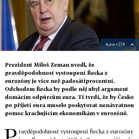
Autor ▪
ČTK
Prezident Miloš Zeman uvedl, že
pravděpodobnost vystoupení Řecka z
eurozóny je více než padesátiprocentní.
Odchodem Řecka by podle něj ubyl argument
domácím odpůrcům eura. Ti tvrdí, že by Česko
po přijetí eura muselo poskytovat nenávratnou
pomoc krachujícím ekonomikám v eurozóně.
P
ravděpodobnost vystoupení Řecka z eurozóny