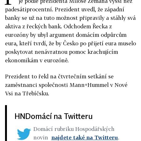
je podle prezidenta Miloše Zemana vyšší než
padesátiprocentní. Prezident uvedl, že západní
banky se už na tuto možnost připravily a stáhly svá
aktiva z řeckých bank. Odchodem Řecka z
eurozóny by ubyl argument domácím odpůrcům
eura, kteří tvrdí, že by Česko po přijetí eura muselo
poskytovat nenávratnou pomoc krachujícím
ekonomikám v eurozóně.
Prezident to řekl na čtvrtečním setkání se
zaměstnanci společnosti Mann+Hummel v Nové
Vsi na Třebíčsku.
HNDomácí na Twitteru
Domácí rubriku Hospodářských
novin
najdete také na Twitteru
.