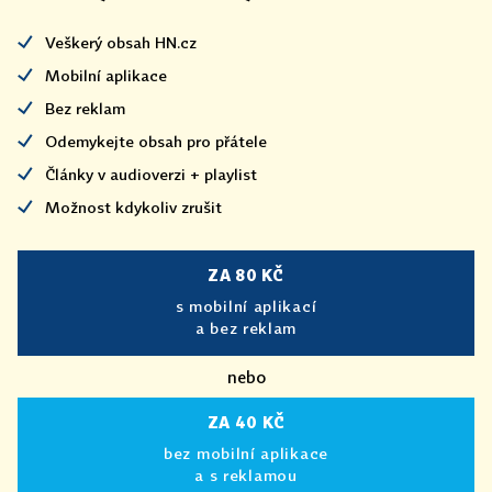
Veškerý obsah HN.cz
Mobilní aplikace
Bez reklam
Odemykejte obsah pro přátele
Články v audioverzi + playlist
Možnost kdykoliv zrušit
ZA 80 KČ
s mobilní aplikací
a bez reklam
nebo
ZA 40 KČ
bez mobilní aplikace
a s reklamou