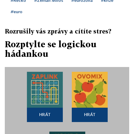
#Řecko
#Zeman Miloš
#eurozóna
#krize
#euro
Rozrušily vás zprávy a cítíte stres?
Rozptylte se logickou
hádankou
HRÁT
HRÁT