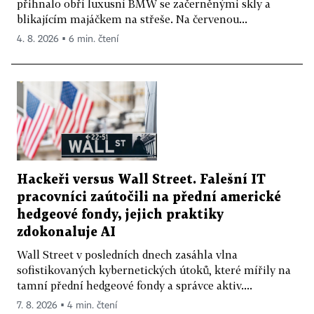
přihnalo obří luxusní BMW se začerněnými skly a
blikajícím majáčkem na střeše. Na červenou...
4. 8. 2026 ▪ 6 min. čtení
Hackeři versus Wall Street. Falešní IT
pracovníci zaútočili na přední americké
hedgeové fondy, jejich praktiky
zdokonaluje AI
Wall Street v posledních dnech zasáhla vlna
sofistikovaných kybernetických útoků, které mířily na
tamní přední hedgeové fondy a správce aktiv....
7. 8. 2026 ▪ 4 min. čtení