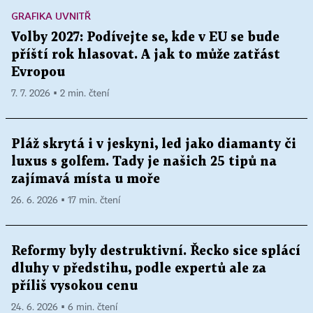
GRAFIKA UVNITŘ
Volby 2027: Podívejte se, kde v EU se bude
příští rok hlasovat. A jak to může zatřást
Evropou
7. 7. 2026 ▪ 2 min. čtení
Pláž skrytá i v jeskyni, led jako diamanty či
luxus s golfem. Tady je našich 25 tipů na
zajímavá místa u moře
26. 6. 2026 ▪ 17 min. čtení
Reformy byly destruktivní. Řecko sice splácí
dluhy v předstihu, podle expertů ale za
příliš vysokou cenu
24. 6. 2026 ▪ 6 min. čtení