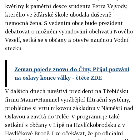
květiny k pamětní desce studenta Petra Vejvody,
kterého ve žďárské škole ubodala duševně
nemocná žena. S vedením obce bude prezident
debatovat o možném vybudování obchvatu Nového
Veselí, setká se s občany a otevře naučnou Vodní
stezku.
Zeman pojede znovu do Číny. Přijal pozvání
na oslavy konce války
- čtěte ZDE
V dalších dnech navštíví prezident na Třebíčsku
firmu Mann+Hummel vyrábějící filtrační systémy,
prohlédne si vrtulníkovou základnu v Náměšti nad
Oslavou a zavítá do Telče. V programu je také
setkání s občany v Lípě na Havlíčkobrodsku a v
Havlíčkově Brodě. Lze očekávat, že po oficiální