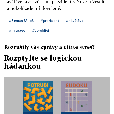
návštěvě kraje zůstane prezident v Novém Veselí
na několikadenní dovolené.
#Zeman Miloš
#prezident
#návštěva
#migrace
#uprchlíci
Rozrušily vás zprávy a cítíte stres?
Rozptylte se logickou
hádankou