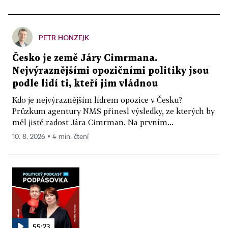
PETR HONZEJK
Česko je země Járy Cimrmana.
Nejvýraznějšími opozičními politiky jsou
podle lidí ti, kteří jim vládnou
Kdo je nejvýraznějším lídrem opozice v Česku?
Průzkum agentury NMS přinesl výsledky, ze kterých by
měl jistě radost Jára Cimrman. Na prvním...
10. 8. 2026 ▪ 4 min. čtení
55:23