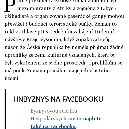
P
odle prezidenta Miloše Zemana mohou být
mezi migranty z Afriky a zejména z Libye i
džihádisté a organizované pašerácké gangy mohou
převážet i budoucí teroristické buňky. Zeman to
řekl v Jihlavě při středečním zahájení třídenní
návštěvy Kraje Vysočina, když zopakoval svůj
názor, že Česká republika by neměla přijímat žádné
uprchlíky ze zemí kulturně vzdálených, kteří by
byli vykořeněni ze svého prostředí. Uprchlíkům se
má podle Zemana pomáhat na jejich vlastním
území.
HNBYZNYS NA FACEBOOKU
Byznysovou rubriku
Hospodářských novin
najdete
také na Facebooku
.