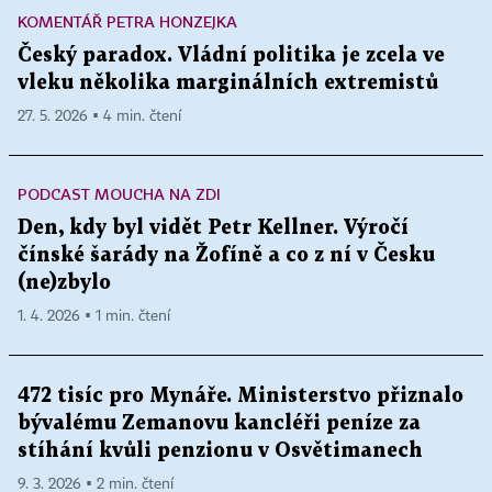
KOMENTÁŘ PETRA HONZEJKA
Český paradox. Vládní politika je zcela ve
vleku několika marginálních extremistů
27. 5. 2026 ▪ 4 min. čtení
PODCAST MOUCHA NA ZDI
Den, kdy byl vidět Petr Kellner. Výročí
čínské šarády na Žofíně a co z ní v Česku
(ne)zbylo
1. 4. 2026 ▪ 1 min. čtení
472 tisíc pro Mynáře. Ministerstvo přiznalo
bývalému Zemanovu kancléři peníze za
stíhání kvůli penzionu v Osvětimanech
9. 3. 2026 ▪ 2 min. čtení