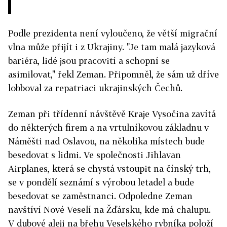
Podle prezidenta není vyloučeno, že větší migrační
vlna může přijít i z Ukrajiny. "Je tam malá jazyková
bariéra, lidé jsou pracovití a schopní se
asimilovat," řekl Zeman. Připomněl, že sám už dříve
lobboval za repatriaci ukrajinských Čechů.
Zeman při třídenní návštěvě Kraje Vysočina zavítá
do některých firem a na vrtulníkovou základnu v
Náměšti nad Oslavou, na několika místech bude
besedovat s lidmi. Ve společnosti Jihlavan
Airplanes, která se chystá vstoupit na čínský trh,
se v pondělí seznámí s výrobou letadel a bude
besedovat se zaměstnanci. Odpoledne Zeman
navštíví Nové Veselí na Žďársku, kde má chalupu.
V dubové aleji na břehu Veselského rybníka položí