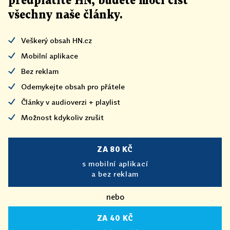
předplatíte HN, budete moci číst
všechny naše články
.
Veškerý obsah HN.cz
Mobilní aplikace
Bez reklam
Odemykejte obsah pro přátele
Články v audioverzi + playlist
Možnost kdykoliv zrušit
ZA 80 KČ
s mobilní aplikací
a bez reklam
nebo
ZA 40 KČ