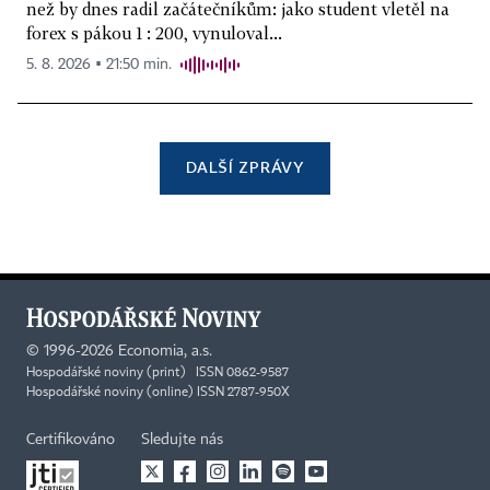
než by dnes radil začátečníkům: jako student vletěl na
forex s pákou 1 : 200, vynuloval...
5. 8. 2026 ▪ 21:50 min.
DALŠÍ ZPRÁVY
©
1996-2026
Economia, a.s.
Hospodářské noviny (print) ISSN 0862-9587
Hospodářské noviny (online) ISSN 2787-950X
Certifikováno
Sledujte nás