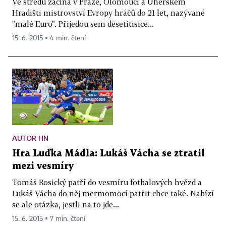
Ve středu začíná v Praze, Olomouci a Uherském
Hradišti mistrovství Evropy hráčů do 21 let, nazývané
"malé Euro". Přijedou sem desetitisíce...
15. 6. 2015 ▪ 4 min. čtení
AUTOR HN
Hra Luďka Mádla: Lukáš Vácha se ztratil
mezi vesmíry
Tomáš Rosický patří do vesmíru fotbalových hvězd a
Lukáš Vácha do něj mermomocí patřit chce také. Nabízí
se ale otázka, jestli na to jde...
15. 6. 2015 ▪ 7 min. čtení