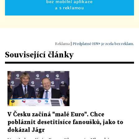
bez mobilní aplikace
a s reklamou
|
Předplatné HN+ je zcela bez reklam.
Související články
V Česku začíná "malé Euro". Chce
pobláznit desetitisíce fanoušků, jako to
dokázal Jágr