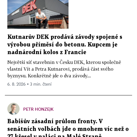
Kutnarův DEK prodává závody spojené s
výrobou příměsí do betonu. Kupcem je
nadnárodní kolos z Francie
Největší síť stavebnin v Česku DEK, kterou společně
vlastní Vít a Petra Kutnarovi, prodává část svého
byznysu. Konkrétně jde o dva závody...
6. 8. 2026 ▪ 3 min. čtení
PETR HONZEJK
Babišův zásadní průlom fronty. V
senátních volbách jde o mnohem víc než o
27 křesel v paláci na Malé Straně