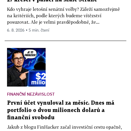
Kdo vyhraje letošní senátní volby? Záleží samozřejmě
na kritériích, podle kterých budeme vítězství
posuzovat. Ale je velmi pravděpodobné, že...
6. 8. 2026 ▪ 5 min. čtení
FINANČNÍ NEZÁVISLOST
První účet vynuloval za měsíc. Dnes má
portfolio o dvou milionech dolarů a
finanční svobodu
Jakub z blogu FinHacker začal investiční cestu opačně,