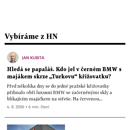
Vybíráme z HN
JAN KUBITA
Hledá se papaláš. Kdo jel v černém BMW s
majákem skrze „Turkovu“ křižovatku?
Před několika dny se do jedné pražské křižovatky
přihnalo obří luxusní BMW se začerněnými skly a
blikajícím majáčkem na střeše. Na červenou...
4. 8. 2026 ▪ 6 min. čtení