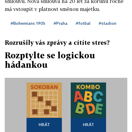
smlouvu. Nová smlouva na 20 let za korunu ročně
má vstoupit v platnost směnou majetku.
#Bohemians 1905
#Praha
#fotbal
#stadion
Rozrušily vás zprávy a cítíte stres?
Rozptylte se logickou
hádankou
HRÁT
HRÁT