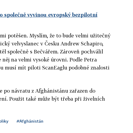
ko společně vyvinou evropský bezpilotní
mi potěšen. Myslím, že to bude velmi užitečný
rický velvyslanec v Česku Andrew Schapiro,
etěl společně s Bečvářem. Zároveň pochválil
e něj na velmi vysoké úrovni. Podle Petra
u musí mít piloti ScanEaglu podobné znalosti
e po návratu z Afghánistánu zařazen do
í. Použit také může být třeba při živelních
liky
#Afghánistán