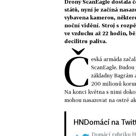
Drony ScanEagle dostala 
států, nyní je začíná nasaz
vybavena kamerou, některé
noční vidění. Stroj s rozp
ve vzduchu až 22 hodin, b
decilitru paliva.
Č
eská armáda začal
ScanEagle. Budou 
základny Bagrám a
200 milionů korun
Na konci května s nimi dokon
mohou nasazovat na ostré ak
HNDomácí na Twit
Domácí rubriku 