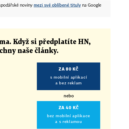
mezi své oblíbené tituly
ospodářské noviny
na Google
ma. Když si předplatíte HN,
echny naše články
.
ZA 80 KČ
s mobilní aplikací
a bez reklam
nebo
ZA 40 KČ
bez mobilní aplikace
a s reklamou