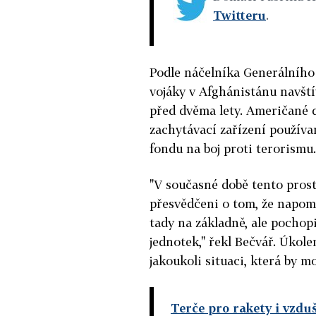
Twitteru
.
Podle náčelníka Generálního 
vojáky v Afghánistánu navští
před dvěma lety. Američané d
zachytávací zařízení používan
fondu na boj proti terorismu.
"V současné době tento pros
přesvědčeni o tom, že napom
tady na základně, ale pochopi
jednotek," řekl Bečvář. Úkole
jakoukoli situaci, která by 
Terče pro rakety i vzdu