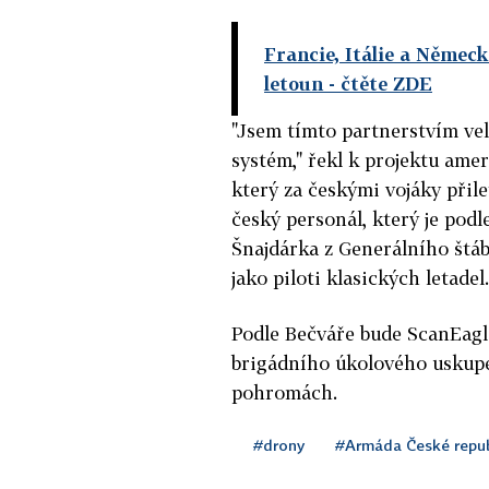
Francie, Itálie a Němec
letoun
- čtěte ZDE
"Jsem tímto partnerstvím vel
systém," řekl k projektu ame
který za českými vojáky přil
český personál, který je podl
Šnajdárka z Generálního štáb
jako piloti klasických letadel.
Podle Bečváře bude ScanEagl
brigádního úkolového uskupen
pohromách.
#drony
#Armáda České repub