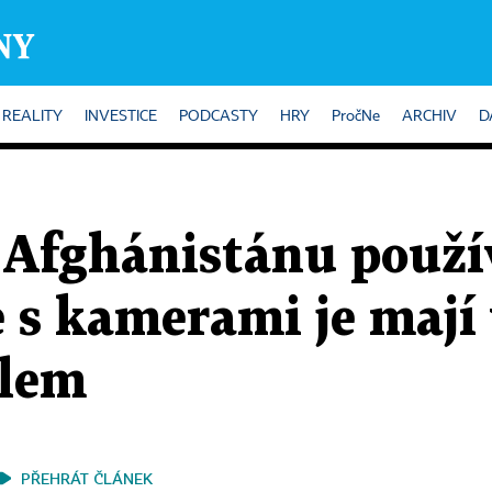
REALITY
INVESTICE
PODCASTY
HRY
PročNe
ARCHIV
D
v Afghánistánu použí
e s kamerami je mají
elem
PŘEHRÁT ČLÁNEK