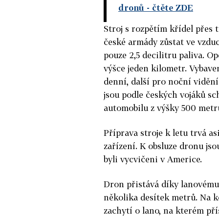
dronů
- čtěte ZDE
Stroj s rozpětím křídel přes 
české armády zůstat ve vzdu
pouze 2,5 decilitru paliva. 
výšce jeden kilometr. Vybave
denní, další pro noční viděn
jsou podle českých vojáků s
automobilu z výšky 500 metr
Příprava stroje k letu trvá a
zařízení. K obsluze dronu js
byli vycvičeni v Americe.
Dron přistává díky lanovému 
několika desítek metrů. Na k
zachytí o lano, na kterém pří