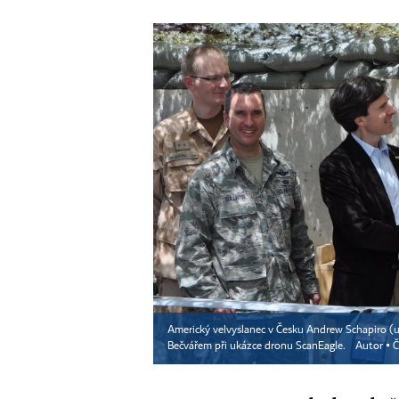
Americký velvyslanec v Česku Andrew Schapiro (u
Bečvářem při ukázce dronu ScanEagle.
Autor ▪