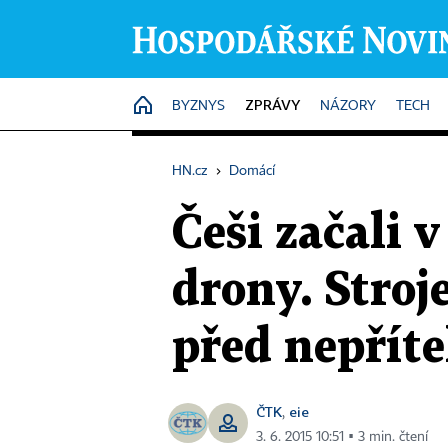
ZPRÁVY
HOME
BYZNYS
NÁZORY
TECH
HN.cz
›
Domácí
Češi začali 
drony. Stroj
před nepřít
ČTK
eie
,
3. 6. 2015 10:51 ▪ 3 min. čtení