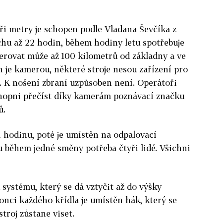
tři metry je schopen podle Vladana Ševčíka z
chu až 22 hodin, během hodiny letu spotřebuje
Operovat může až 100 kilometrů od základny a ve
n je kamerou, některé stroje nesou zařízení pro
í. K nošení zbraní uzpůsoben není. Operátoři
chopni přečíst díky kamerám poznávací značku
ů.
si hodinu, poté je umístěn na odpalovací
ou během jedné směny potřeba čtyři lidé. Všichni
systému, který se dá vztyčit až do výšky
onci každého křídla je umístěn hák, který se
stroj zůstane viset.