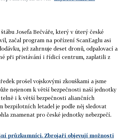
štábu Josefa Bečváře, který v úterý české
vil, začal program na pořízení ScanEaglu asi
odávku, jež zahrnuje deset dronů, odpalovací a
é při přistávání i řídicí centrum, zaplatili z
tředek prošel vojskovými zkouškami a jsme
ůže nejenom k větší bezpečnosti naší jednotky
telně i k větší bezpečnosti aliančních
m bezpilotních letadel je podle něj sledovat
mohla znamenat pro české jednotky nebezpečí.
šní průzkumníci. Zbrojaři objevují možnosti