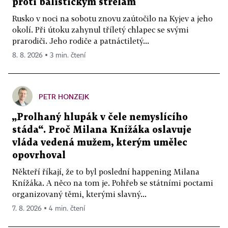
proti balistickým střelám
Rusko v noci na sobotu znovu zaútočilo na Kyjev a jeho
okolí. Při útoku zahynul tříletý chlapec se svými
prarodiči. Jeho rodiče a patnáctiletý...
8. 8. 2026 ▪ 3 min. čtení
PETR HONZEJK
„Prolhaný hlupák v čele nemyslícího
stáda“. Proč Milana Knížáka oslavuje
vláda vedená mužem, kterým umělec
opovrhoval
Někteří říkají, že to byl poslední happening Milana
Knížáka. A něco na tom je. Pohřeb se státními poctami
organizovaný těmi, kterými slavný...
7. 8. 2026 ▪ 4 min. čtení