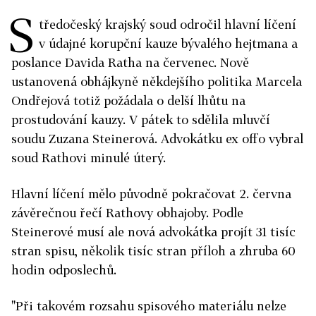
S
tředočeský krajský soud odročil hlavní líčení
v údajné korupční kauze bývalého hejtmana a
poslance Davida Ratha na červenec. Nově
ustanovená obhájkyně někdejšího politika Marcela
Ondřejová totiž požádala o delší lhůtu na
prostudování kauzy. V pátek to sdělila mluvčí
soudu Zuzana Steinerová. Advokátku ex offo vybral
soud Rathovi minulé úterý.
Hlavní líčení mělo původně pokračovat 2. června
závěrečnou řečí Rathovy obhajoby. Podle
Steinerové musí ale nová advokátka projít 31 tisíc
stran spisu, několik tisíc stran příloh a zhruba 60
hodin odposlechů.
"Při takovém rozsahu spisového materiálu nelze