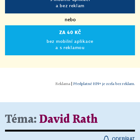
a bez reklam
nebo
ZA 40 KČ
bez mobilní aplikace
a s reklamou
|
Předplatné HN+ je zcela bez reklam.
Téma:
David Rath
ODEBÍRAT