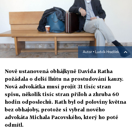
Autor ▪
Ludvík Hradilek
Nově ustanovená obhájkyně Davida Ratha
požádala o delší lhůtu na prostudování kauzy.
Nová advokátka musí projít 31 tisíc stran
spisu, několik tisíc stran příloh a zhruba 60
hodin odposlechů. Rath byl od poloviny května
bez obhajoby, protože si vybral nového
advokáta Michala Pacovského, který ho poté
odmítl.