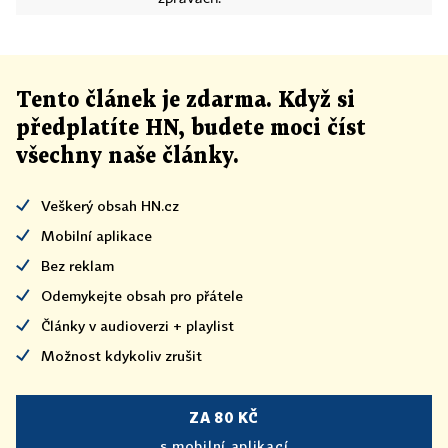
Tento článek
je
zdarma. Když si
předplatíte HN, budete moci číst
všechny naše články
.
Veškerý obsah HN.cz
Mobilní aplikace
Bez reklam
Odemykejte obsah pro přátele
Články v audioverzi + playlist
Možnost kdykoliv zrušit
ZA 80 KČ
s mobilní aplikací