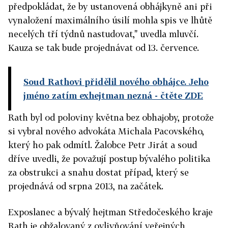
předpokládat, že by ustanovená obhájkyně ani při
vynaložení maximálního úsilí mohla spis ve lhůtě
necelých tří týdnů nastudovat," uvedla mluvčí.
Kauza se tak bude projednávat od 13. července.
Soud Rathovi přidělil nového obhájce. Jeho
jméno zatím exhejtman nezná
- čtěte ZDE
Rath byl od poloviny května bez obhajoby, protože
si vybral nového advokáta Michala Pacovského,
který ho pak odmítl. Žalobce Petr Jirát a soud
dříve uvedli, že považují postup bývalého politika
za obstrukci a snahu dostat případ, který se
projednává od srpna 2013, na začátek.
Exposlanec a bývalý hejtman Středočeského kraje
Rath je obžalovaný z ovlivňování veřejných