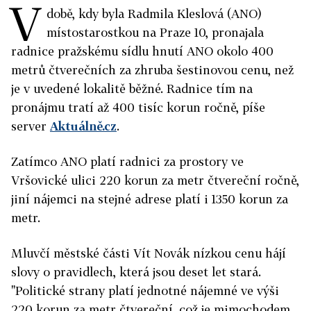
V
době, kdy byla Radmila Kleslová (ANO)
místostarostkou na Praze 10, pronajala
radnice pražskému sídlu hnutí ANO okolo 400
metrů čtverečních za zhruba šestinovou cenu, než
je v uvedené lokalitě běžné. Radnice tím na
pronájmu tratí až 400 tisíc korun ročně, píše
server
Aktuálně.cz
.
Zatímco ANO platí radnici za prostory ve
Vršovické ulici 220 korun za metr čtvereční ročně,
jiní nájemci na stejné adrese platí i 1350 korun za
metr.
Mluvčí městské části Vít Novák nízkou cenu hájí
slovy o pravidlech, která jsou deset let stará.
"Politické strany platí jednotné nájemné ve výši
220 korun za metr čtvereční, což je mimochodem