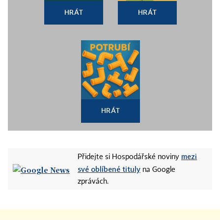
HRÁT
HRÁT
HRÁT
mezi
Přidejte si Hospodářské noviny
své oblíbené tituly
na Google
zprávách.