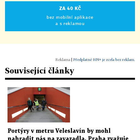
ZA 40 KČ
bez mobilní aplikace
a s reklamou
|
Předplatné HN+ je zcela bez reklam.
Související články
Portýry v metru Veleslavín by mohl
nahradit pás na zavazadla. Praha zvažuje