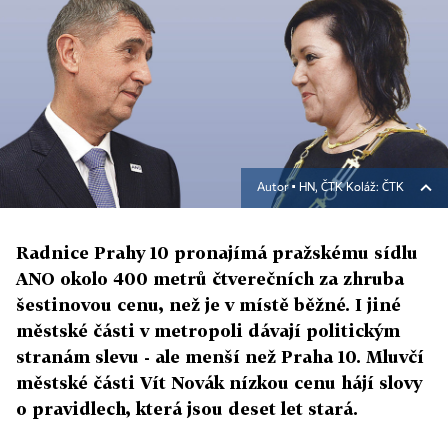
Autor ▪
HN, ČTK Koláž: ČTK
Radnice Prahy 10 pronajímá pražskému sídlu
ANO okolo 400 metrů čtverečních za zhruba
šestinovou cenu, než je v místě běžné. I jiné
městské části v metropoli dávají politickým
stranám slevu - ale menší než Praha 10. Mluvčí
městské části Vít Novák nízkou cenu hájí slovy
o pravidlech, která jsou deset let stará.