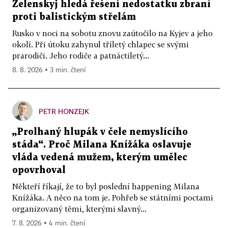
Zelenskyj hledá řešení nedostatku zbraní
proti balistickým střelám
Rusko v noci na sobotu znovu zaútočilo na Kyjev a jeho
okolí. Při útoku zahynul tříletý chlapec se svými
prarodiči. Jeho rodiče a patnáctiletý...
8. 8. 2026 ▪ 3 min. čtení
PETR HONZEJK
„Prolhaný hlupák v čele nemyslícího
stáda“. Proč Milana Knížáka oslavuje
vláda vedená mužem, kterým umělec
opovrhoval
Někteří říkají, že to byl poslední happening Milana
Knížáka. A něco na tom je. Pohřeb se státními poctami
organizovaný těmi, kterými slavný...
7. 8. 2026 ▪ 4 min. čtení