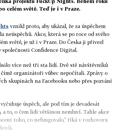
lenka projektu FuckUp Nights. Během roku
po celém světě. Teď je i v Praze.
hts
vznikl proto, aby ukázal, že za úspěchem
da neúspěchů. Akce, která se po roce od svého
m světě, je už i v Praze. Do Česka ji přivezl
 společnosti Confidence Digital.
silo více než tři sta lidí. Dvě stě návštěvníků
 čímž organizátoři vůbec nepočítali. Zprávy o
ůzných skupinách na Facebooku nebo přes pozvání
 vyčuhuje úspěch, ale pod tím je devadesát
, a to, o čem lidi většinou nemluví. Tahle akce
cent toho, co nefungovalo," říká v rozhovoru
deník.