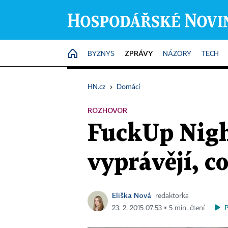
ZPRÁVY
HOME
BYZNYS
NÁZORY
TECH
HN.cz
›
Domácí
ROZHOVOR
FuckUp Night
vyprávějí, c
Eliška Nová
redaktorka
23. 2. 2015 07:53 ▪ 5 min. čtení