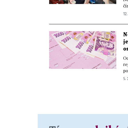
čí
12.
N
j
o
Od
re
po
5. 