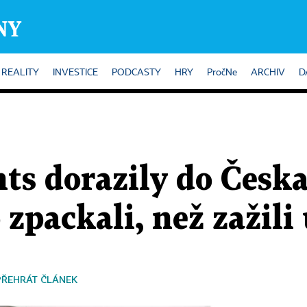
REALITY
INVESTICE
PODCASTY
HRY
PročNe
ARCHIV
D
s dorazily do Česka
o zpackali, než zažili
PŘEHRÁT ČLÁNEK