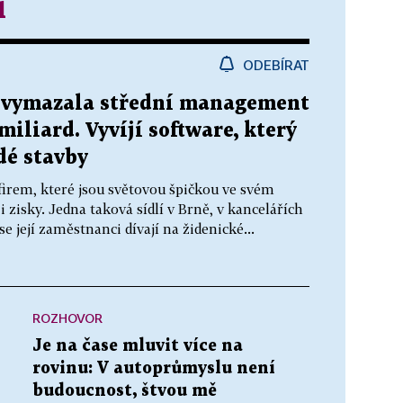
í
ODEBÍRAT
 vymazala střední management
 miliard. Vyvíjí software, který
dé stavby
irem, které jsou světovou špičkou ve svém
 zisky. Jedna taková sídlí v Brně, v kancelářích
e její zaměstnanci dívají na židenické...
ROZHOVOR
Je na čase mluvit více na
rovinu: V autoprůmyslu není
budoucnost, štvou mě