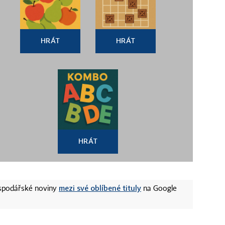
HRÁT
HRÁT
HRÁT
mezi své oblíbené tituly
ospodářské noviny
na Google