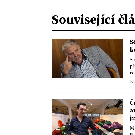
Související čl
Š
k
S 
př
ro
16.
Č
a
j
Ma
Ně