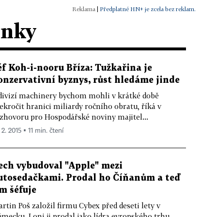
|
Předplatné HN+ je zcela bez reklam.
ánky
éf Koh-i-nooru Bříza: Tužkařina je
onzervativní byznys, růst hledáme jinde
divizí machinery bychom mohli v krátké době
ekročit hranici miliardy ročního obratu, říká v
zhovoru pro Hospodářské noviny majitel...
 2. 2015 ▪ 11 min. čtení
ech vybudoval "Apple" mezi
utosedačkami. Prodal ho Číňanům a teď
im šéfuje
rtin Poš založil firmu Cybex před deseti lety v
mecku. Loni ji prodal jako lídra evropského trhu