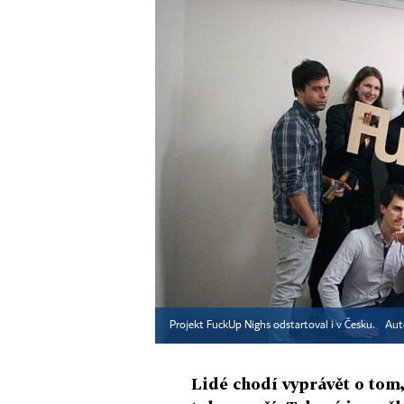
Projekt FuckUp Nighs odstartoval i v Česku.
Aut
Lidé chodí vyprávět o tom, 