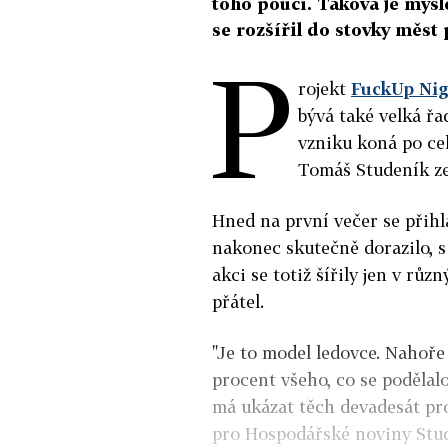
toho poučí. Taková je myš
se rozšířil do stovky měst 
P
rojekt
FuckUp Nig
bývá také velká řa
vzniku koná po celé
Tomáš Studeník ze
Hned na první večer se přihlá
nakonec skutečně dorazilo, s
akci se totiž šířily jen v r
přátel.
"Je to model ledovce. Nahoře
procent všeho, co se podělalo
má ukázat těch devadesát pro
pro Hospodářské noviny Stu