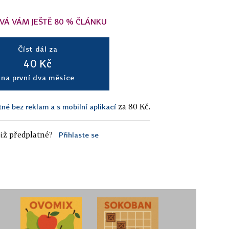
VÁ VÁM JEŠTĚ 80 % ČLÁNKU
Číst dál za
40 Kč
na první dva měsíce
za 80 Kč.
tné bez reklam a s mobilní aplikací
iž předplatné?
Přihlaste se