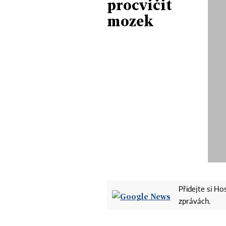
procvičit
mozek
Přidejte si H
zprávách.