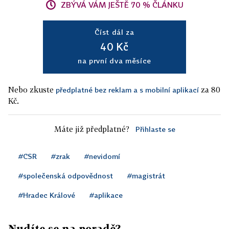
ZBÝVÁ VÁM JEŠTĚ 70 % ČLÁNKU
Číst dál za
40 Kč
na první dva měsíce
Nebo zkuste
za 80
předplatné bez reklam a s mobilní aplikací
Kč.
Máte již předplatné?
Přihlaste se
#CSR
#zrak
#nevidomí
#společenská odpovědnost
#magistrát
#Hradec Králové
#aplikace
Nudíte se na poradě?