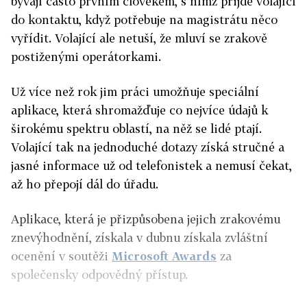
bývají často prvním člověkem, s nímž přijde volající
do kontaktu, když potřebuje na magistrátu něco
vyřídit. Volající ale netuší, že mluví se zrakově
postiženými operátorkami.
Už více než rok jim práci umožňuje speciální
aplikace, která shromažďuje co nejvíce údajů k
širokému spektru oblastí, na něž se lidé ptají.
Volající tak na jednoduché dotazy získá stručné a
jasné informace už od telefonistek a nemusí čekat,
až ho přepojí dál do úřadu.
Aplikace, která je přizpůsobena jejich zrakovému
znevýhodnění, získala v dubnu získala zvláštní
ocenění v soutěži
Microsoft Awards
za
společensky odpovědný přístup.