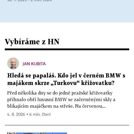
30. 9. 2025 ▪ 2 min. čtení
Vybíráme z HN
JAN KUBITA
Hledá se papaláš. Kdo jel v černém BMW s
majákem skrze „Turkovu“ křižovatku?
Před několika dny se do jedné pražské křižovatky
přihnalo obří luxusní BMW se začerněnými skly a
blikajícím majáčkem na střeše. Na červenou...
4. 8. 2026 ▪ 6 min. čtení