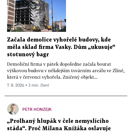
Začala demolice vyhořelé budovy, kde
měla sklad firma Vasky. Dům „ukusuje“
stotunový bagr
Demoliční firma v pátek dopoledne začala bourat
výškovou budovu v někdejším továrním areálu ve Zlíně,
která v červenci vyhořela. Zničený objekt...
7. 8. 2026 ▪ 3 min. čtení
PETR HONZEJK
„Prolhaný hlupák v čele nemyslícího
stáda“. Proč Milana Knížáka oslavuje