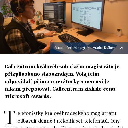
Autor ▪
Archiv: magistrát Hradce Králové
Callcentrum královéhradeckého magistrátu je
přizpůsobeno slabozrakým. Volajícím
odpovídají přímo operátorky a nemusí je
nikam přepojovat. Callcentrum získalo cenu
Microsoft Awards.
T
elefonistky královéhradeckého magistrátu
odbavují denně i několik set telefonátů. Ony