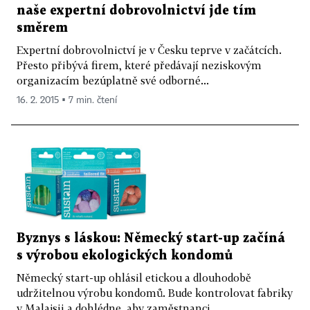
naše expertní dobrovolnictví jde tím
směrem
Expertní dobrovolnictví je v Česku teprve v začátcích.
Přesto přibývá firem, které předávají neziskovým
organizacím bezúplatně své odborné...
16. 2. 2015 ▪ 7 min. čtení
Byznys s láskou: Německý start-up začíná
s výrobou ekologických kondomů
Německý start-up ohlásil etickou a dlouhodobě
udržitelnou výrobu kondomů. Bude kontrolovat fabriky
v Malajsii a dohlédne, aby zaměstnanci...