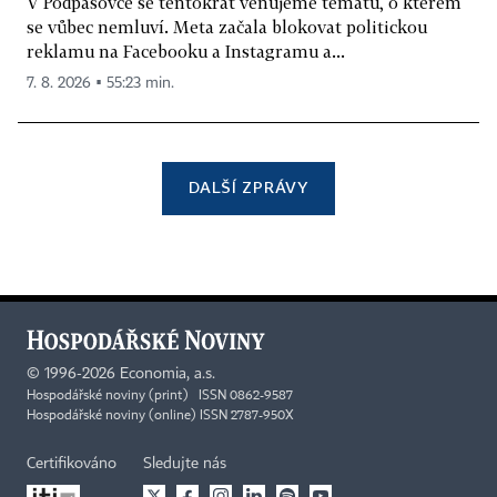
V Podpásovce se tentokrát věnujeme tématu, o kterém
se vůbec nemluví. Meta začala blokovat politickou
reklamu na Facebooku a Instagramu a...
7. 8. 2026 ▪ 55:23 min.
DALŠÍ ZPRÁVY
©
1996-2026
Economia, a.s.
Hospodářské noviny (print) ISSN 0862-9587
Hospodářské noviny (online) ISSN 2787-950X
Certifikováno
Sledujte nás