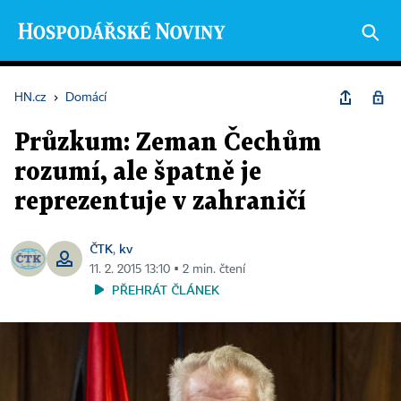
HN.cz
›
Domácí
Průzkum: Zeman Čechům
rozumí, ale špatně je
reprezentuje v zahraničí
ČTK
kv
,
11. 2. 2015 13:10 ▪ 2 min. čtení
PŘEHRÁT ČLÁNEK