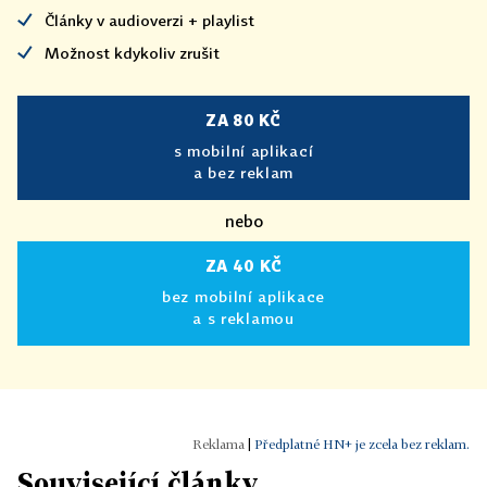
Články v audioverzi + playlist
Možnost kdykoliv zrušit
ZA 80 KČ
s mobilní aplikací
a bez reklam
nebo
ZA 40 KČ
bez mobilní aplikace
a s reklamou
|
Předplatné HN+ je zcela bez reklam.
Související články