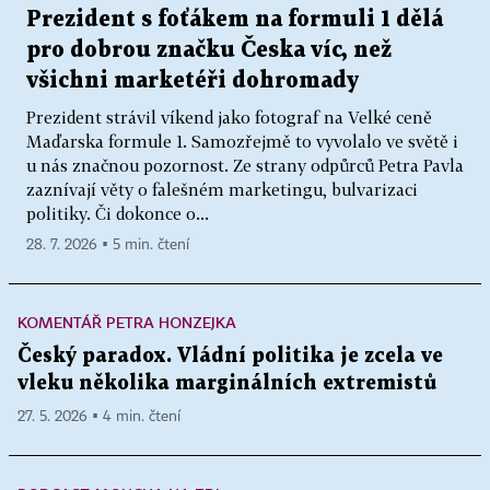
Prezident s foťákem na formuli 1 dělá
pro dobrou značku Česka víc, než
všichni marketéři dohromady
Prezident strávil víkend jako fotograf na Velké ceně
Maďarska formule 1. Samozřejmě to vyvolalo ve světě i
u nás značnou pozornost. Ze strany odpůrců Petra Pavla
zaznívají věty o falešném marketingu, bulvarizaci
politiky. Či dokonce o...
28. 7. 2026 ▪ 5 min. čtení
KOMENTÁŘ PETRA HONZEJKA
Český paradox. Vládní politika je zcela ve
vleku několika marginálních extremistů
27. 5. 2026 ▪ 4 min. čtení