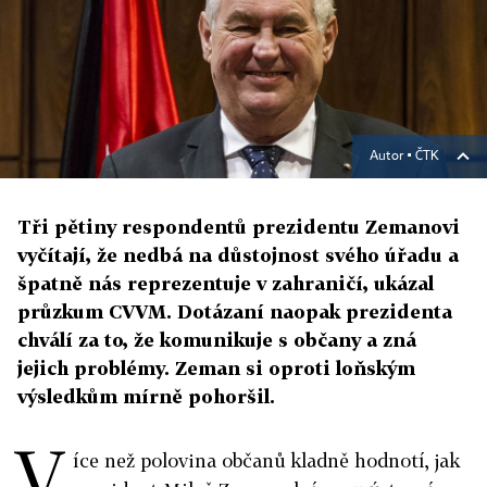
Autor ▪
ČTK
Tři pětiny respondentů prezidentu Zemanovi
vyčítají, že nedbá na důstojnost svého úřadu a
špatně nás reprezentuje v zahraničí, ukázal
průzkum CVVM. Dotázaní naopak prezidenta
chválí za to, že komunikuje s občany a zná
jejich problémy. Zeman si oproti loňským
výsledkům mírně pohoršil.
V
íce než polovina občanů kladně hodnotí, jak