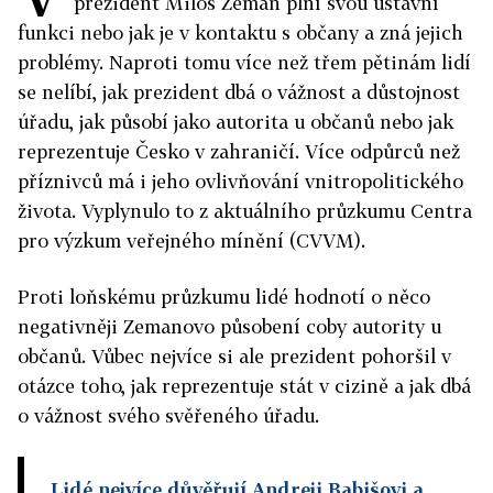
prezident Miloš Zeman plní svou ústavní
funkci nebo jak je v kontaktu s občany a zná jejich
problémy. Naproti tomu více než třem pětinám lidí
se nelíbí, jak prezident dbá o vážnost a důstojnost
úřadu, jak působí jako autorita u občanů nebo jak
reprezentuje Česko v zahraničí. Více odpůrců než
příznivců má i jeho ovlivňování vnitropolitického
života. Vyplynulo to z aktuálního průzkumu Centra
pro výzkum veřejného mínění (CVVM).
Proti loňskému průzkumu lidé hodnotí o něco
negativněji Zemanovo působení coby autority u
občanů. Vůbec nejvíce si ale prezident pohoršil v
otázce toho, jak reprezentuje stát v cizině a jak dbá
o vážnost svého svěřeného úřadu.
Lidé nejvíce důvěřují Andreji Babišovi a