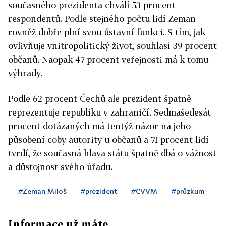
současného prezidenta chválí 53 procent
respondentů. Podle stejného počtu lidí Zeman
rovněž dobře plní svou ústavní funkci. S tím, jak
ovlivňuje vnitropolitický život, souhlasí 39 procent
občanů. Naopak 47 procent veřejnosti má k tomu
výhrady.
Podle 62 procent Čechů ale prezident špatně
reprezentuje republiku v zahraničí. Sedmašedesát
procent dotázaných má tentýž názor na jeho
působení coby autority u občanů a 71 procent lidí
tvrdí, že současná hlava státu špatně dbá o vážnost
a důstojnost svého úřadu.
#Zeman Miloš
#prezident
#CVVM
#průzkum
Informace už máte