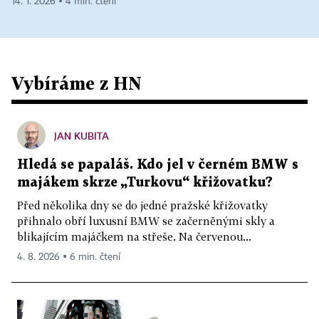
14. 1. 2026 ▪ 4 min. čtení
Vybíráme z HN
JAN KUBITA
Hledá se papaláš. Kdo jel v černém BMW s
majákem skrze „Turkovu“ křižovatku?
Před několika dny se do jedné pražské křižovatky
přihnalo obří luxusní BMW se začerněnými skly a
blikajícím majáčkem na střeše. Na červenou...
4. 8. 2026 ▪ 6 min. čtení