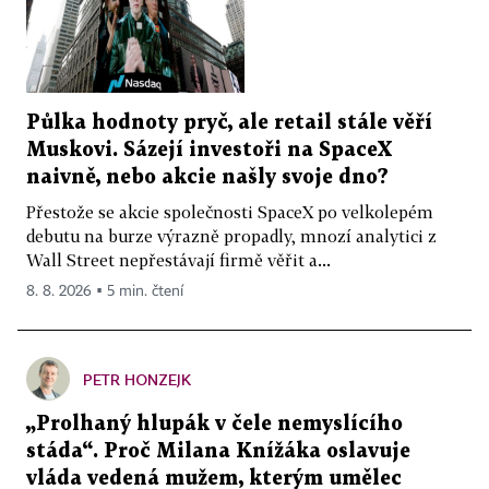
Půlka hodnoty pryč, ale retail stále věří
Muskovi. Sázejí investoři na SpaceX
naivně, nebo akcie našly svoje dno?
Přestože se akcie společnosti SpaceX po velkolepém
debutu na burze výrazně propadly, mnozí analytici z
Wall Street nepřestávají firmě věřit a...
8. 8. 2026 ▪ 5 min. čtení
PETR HONZEJK
„Prolhaný hlupák v čele nemyslícího
stáda“. Proč Milana Knížáka oslavuje
vláda vedená mužem, kterým umělec