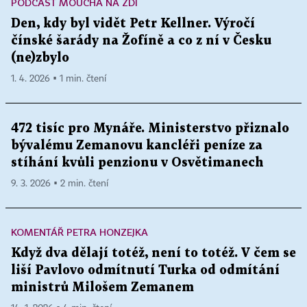
PODCAST MOUCHA NA ZDI
Den, kdy byl vidět Petr Kellner. Výročí
čínské šarády na Žofíně a co z ní v Česku
(ne)zbylo
1. 4. 2026 ▪ 1 min. čtení
472 tisíc pro Mynáře. Ministerstvo přiznalo
bývalému Zemanovu kancléři peníze za
stíhání kvůli penzionu v Osvětimanech
9. 3. 2026 ▪ 2 min. čtení
KOMENTÁŘ PETRA HONZEJKA
Když dva dělají totéž, není to totéž. V čem se
liší Pavlovo odmítnutí Turka od odmítání
ministrů Milošem Zemanem