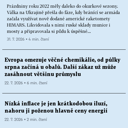
Prázdniny roku 2022 měly daleko do okurkové sezony.
Válka na Ukrajině přešla do fáze, kdy bránící se armáda
začala využívat nově dodané americké raketomety
HIMARS. Likvidovala s nimi ruské sklady munice i
mosty a připravovala si půdu k úspěšné...
31. 7. 2026 ▪ 4 min. čtení
Evropa omezuje věčné chemikálie, od půlky
srpna začíná u obalů. Další zákaz už může
zasáhnout většinu průmyslu
22. 7. 2026 ▪ 6 min. čtení
Nízká inflace je jen krátkodobou iluzí,
nahoru ji poženou hlavně ceny energií
22. 7. 2026 ▪ 2 min. čtení