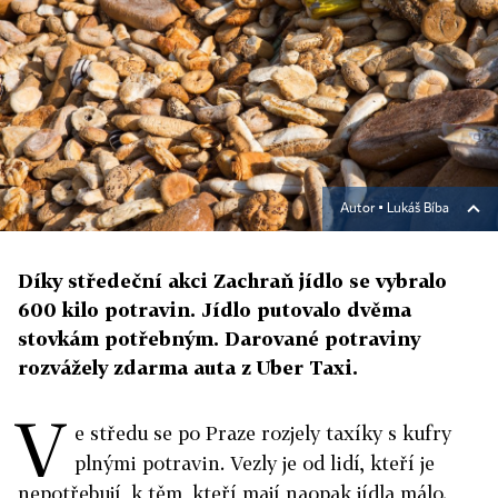
Autor ▪
Lukáš Bíba
Díky středeční akci Zachraň jídlo se vybralo
600 kilo potravin. Jídlo putovalo dvěma
stovkám potřebným. Darované potraviny
rozvážely zdarma auta z Uber Taxi.
V
e středu se po Praze rozjely taxíky s kufry
plnými potravin. Vezly je od lidí, kteří je
nepotřebují, k těm, kteří mají naopak jídla málo.