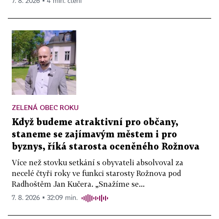
7. 8. 2026 ▪ 4 min. čtení
ZELENÁ OBEC ROKU
Když budeme atraktivní pro občany,
staneme se zajímavým městem i pro
byznys, říká starosta oceněného Rožnova
Více než stovku setkání s obyvateli absolvoval za
necelé čtyři roky ve funkci starosty Rožnova pod
Radhoštěm Jan Kučera. „Snažíme se...
7. 8. 2026 ▪ 32:09 min.