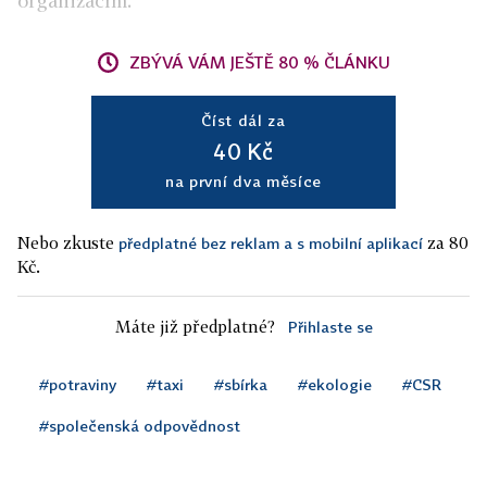
organizacím.
ZBÝVÁ VÁM JEŠTĚ 80 % ČLÁNKU
Číst dál za
40 Kč
na první dva měsíce
Nebo zkuste
za 80
předplatné bez reklam a s mobilní aplikací
Kč.
Máte již předplatné?
Přihlaste se
#potraviny
#taxi
#sbírka
#ekologie
#CSR
#společenská odpovědnost