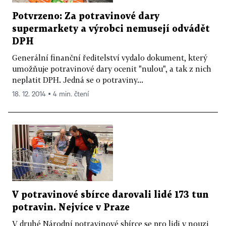
Potvrzeno: Za potravinové dary
supermarkety a výrobci nemusejí odvádět
DPH
Generální finanční ředitelství vydalo dokument, který
umožňuje potravinové dary ocenit "nulou", a tak z nich
neplatit DPH. Jedná se o potraviny...
18. 12. 2014 ▪ 4 min. čtení
V potravinové sbírce darovali lidé 173 tun
potravin. Nejvíce v Praze
V druhé Národní potravinové sbírce se pro lidi v nouzi