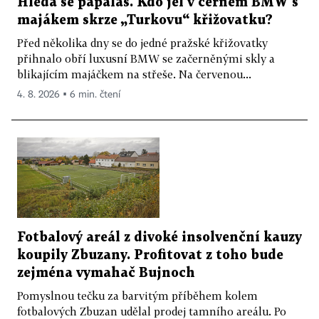
Hledá se papaláš. Kdo jel v černém BMW s
majákem skrze „Turkovu“ křižovatku?
Před několika dny se do jedné pražské křižovatky
přihnalo obří luxusní BMW se začerněnými skly a
blikajícím majáčkem na střeše. Na červenou...
4. 8. 2026 ▪ 6 min. čtení
Fotbalový areál z divoké insolvenční kauzy
koupily Zbuzany. Profitovat z toho bude
zejména vymahač Bujnoch
Pomyslnou tečku za barvitým příběhem kolem
fotbalových Zbuzan udělal prodej tamního areálu. Po