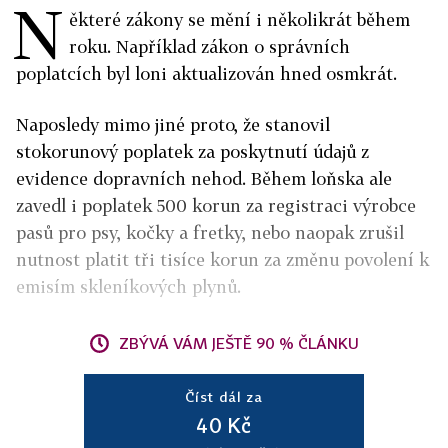
N
ěkteré zákony se mění i několikrát během
roku. Například zákon o správních
poplatcích byl loni aktualizován hned osmkrát.
Naposledy mimo jiné proto, že stanovil
stokorunový poplatek za poskytnutí údajů z
evidence dopravních nehod. Během loňska ale
zavedl i poplatek 500 korun za registraci výrobce
pasů pro psy, kočky a fretky, nebo naopak zrušil
nutnost platit tři tisíce korun za změnu povolení k
emisím skleníkových plynů.
ZBÝVÁ VÁM JEŠTĚ 90 % ČLÁNKU
Číst dál za
40 Kč