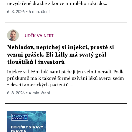
nevydařené dražbě z konce minulého roku do...
6. 8. 2026 ▪ 5 min. čtení
LUDĚK VAINERT
Nehladov, nepíchej si injekci, prostě si
vezmi prášek. Eli Lilly má svatý grál
tlouštíků i investorů
Injekce si běžní lidé sami píchají jen velmi neradi. Podle
průzkumů má k takové formě užívání léků averzi sedm
z deseti amerických pacientů....
6. 8. 2026 ▪ 4 min. čtení