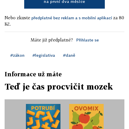
na první dva měsíce
Nebo zkuste
za 80
předplatné bez reklam a s mobilní aplikací
Kč.
Máte již předplatné?
Přihlaste se
#zákon
#legislativa
#daně
Informace už máte
Teď je čas procvičit mozek