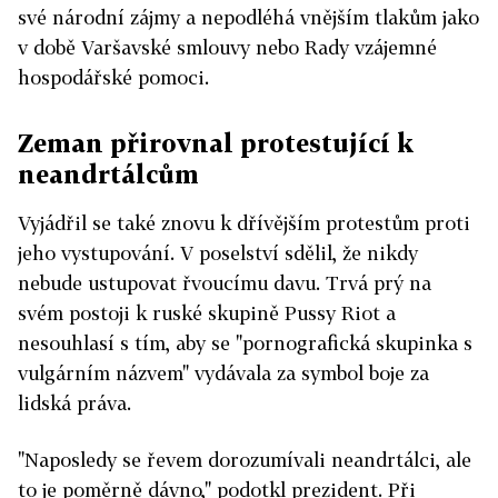
své národní zájmy a nepodléhá vnějším tlakům jako
v době Varšavské smlouvy nebo Rady vzájemné
hospodářské pomoci.
Zeman přirovnal protestující k
neandrtálcům
Vyjádřil se také znovu k dřívějším protestům proti
jeho vystupování. V poselství sdělil, že nikdy
nebude ustupovat řvoucímu davu. Trvá prý na
svém postoji k ruské skupině Pussy Riot a
nesouhlasí s tím, aby se "pornografická skupinka s
vulgárním názvem" vydávala za symbol boje za
lidská práva.
"Naposledy se řevem dorozumívali neandrtálci, ale
to je poměrně dávno," podotkl prezident. Při