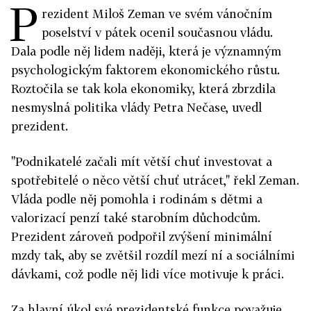
P
rezident Miloš Zeman ve svém vánočním
poselství v pátek ocenil současnou vládu.
Dala podle něj lidem naději, která je významným
psychologickým faktorem ekonomického růstu.
Roztočila se tak kola ekonomiky, která zbrzdila
nesmyslná politika vlády Petra Nečase, uvedl
prezident.
"Podnikatelé začali mít větší chuť investovat a
spotřebitelé o něco větší chuť utrácet," řekl Zeman.
Vláda podle něj pomohla i rodinám s dětmi a
valorizací penzí také starobním důchodcům.
Prezident zároveň podpořil zvýšení minimální
mzdy tak, aby se zvětšil rozdíl mezí ní a sociálními
dávkami, což podle něj lidi více motivuje k práci.
Za hlavní úkol své prezidentské funkce považuje