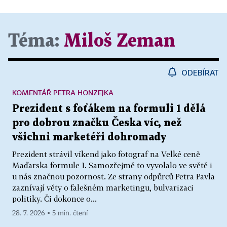
demokracii.
Na druhé straně každý má právo na svůj názor a
Téma:
Miloš Zeman
každý občan má možnost při mých cestách do
krajů se se mnou setkat. A těm, kdo mají
ODEBÍRAT
nesouhlasný názor, dávám vždy právo prvního
slova. Žijeme ve svobodné společnosti a na svoje
KOMENTÁŘ PETRA HONZEJKA
mínění, nezávislý názor má tedy právo každý.
Prezident s foťákem na formuli 1 dělá
Dokonce i prezident republiky.
pro dobrou značku Česka víc, než
všichni marketéři dohromady
Vážení spoluobčané, minulý rok jsem vám do
Prezident strávil víkend jako fotograf na Velké ceně
budoucna popřál naplněný život. Dovolte mi, abych
Maďarska formule 1. Samozřejmě to vyvolalo ve světě i
dnes toto přání doplnil přáním, které vyplývá z
u nás značnou pozornost. Ze strany odpůrců Petra Pavla
toho, že život můžeme opravdu naplnit jenom
zaznívají věty o falešném marketingu, bulvarizaci
užitečnou prací nejenom pro sebe, ale i pro druhé.
politiky. Či dokonce o...
Přeji vám tedy do budoucna zajímavou práci, ze
28. 7. 2026 ▪ 5 min. čtení
které budete mít radost.