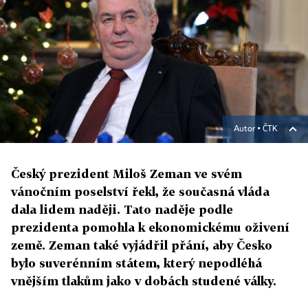
Autor ▪
ČTK
Český prezident Miloš Zeman ve svém
vánočním poselství řekl, že současná vláda
dala lidem naději. Tato naděje podle
prezidenta pomohla k ekonomickému oživení
země. Zeman také vyjádřil přání, aby Česko
bylo suverénním státem, který nepodléhá
vnějším tlakům jako v dobách studené války.