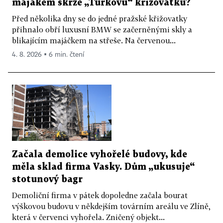
majákem skrze „Turkovu“ křižovatku?
Před několika dny se do jedné pražské křižovatky
přihnalo obří luxusní BMW se začerněnými skly a
blikajícím majáčkem na střeše. Na červenou...
4. 8. 2026 ▪ 6 min. čtení
Začala demolice vyhořelé budovy, kde
měla sklad firma Vasky. Dům „ukusuje“
stotunový bagr
Demoliční firma v pátek dopoledne začala bourat
výškovou budovu v někdejším továrním areálu ve Zlíně,
která v červenci vyhořela. Zničený objekt...