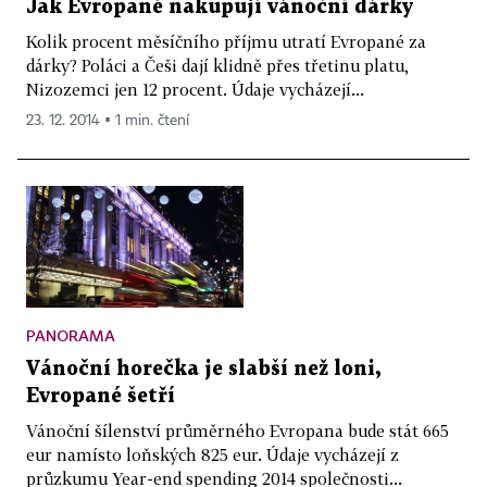
rozšířením našich exportních možností,
Jak Evropané nakupují vánoční dárky
nezapomeňte, že více než osmdesát procent
Kolik procent měsíčního příjmu utratí Evropané za
našeho produktu vyvážíme, tak získáním nových
dárky? Poláci a Češi dají klidně přes třetinu platu,
Nizozemci jen 12 procent. Údaje vycházejí...
zahraničních investic. A právě o těchto otázkách
23. 12. 2014 ▪ 1 min. čtení
jsem měl v tomto roce desítky pracovních jednání.
Jak doma, tak na zahraničních cestách, kde mě
doprovázely velké delegace našich podnikatelů.
Chtěl bych připomenout jenom svoji návštěvu
Číny, která je druhou největší světovou
ekonomikou, a tedy obrovským trhem a jsem rád,
že se při této návštěvě podařilo dosáhnout
PANORAMA
rozšíření našich odbytových možností a že už teď
Vánoční horečka je slabší než loni,
se začínají uskutečňovat první přímé čínské
Evropané šetří
investice v České republice.
Vánoční šílenství průměrného Evropana bude stát 665
eur namísto loňských 825 eur. Údaje vycházejí z
V zahraniční politice chci být prezidentem
průzkumu Year-end spending 2014 společnosti...