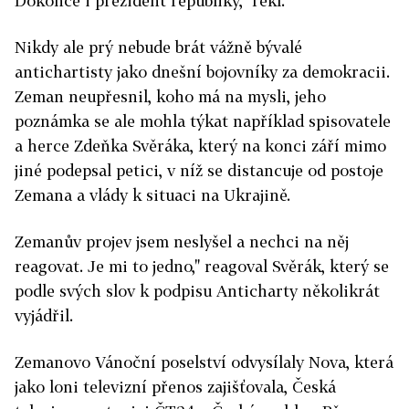
Dokonce i prezident republiky," řekl.
Nikdy ale prý nebude brát vážně bývalé
antichartisty jako dnešní bojovníky za demokracii.
Zeman neupřesnil, koho má na mysli, jeho
poznámka se ale mohla týkat například spisovatele
a herce Zdeňka Svěráka, který na konci září mimo
jiné podepsal petici, v níž se distancuje od postoje
Zemana a vlády k situaci na Ukrajině.
Zemanův projev jsem neslyšel a nechci na něj
reagovat. Je mi to jedno," reagoval Svěrák, který se
podle svých slov k podpisu Anticharty několikrát
vyjádřil.
Zemanovo Vánoční poselství odvysílaly Nova, která
jako loni televizní přenos zajišťovala, Česká