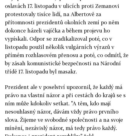
oslavách 17. listopadu v ulicích proti Zemanovi
protestovaly tisíce lidí, na Albertově za
přítomnosti prezidentů okolních zemí po něm
dokonce házeli vajíčka a během projevu ho
vypískali. Odpor se zradikalizoval poté, co v
listopadu použil několik vulgárních výrazů v
přímém rozhlasovém přenosu a poté, co odmítl, že
by zásah komunistické bezpečnosti na Národní
třídě 17. listopadu byl masakr.
Prezident ale v poselství upozornil, že každý má
právo na vlastní názor a při cestách do krajů se s
ním může kdokoliv setkat. "A těm, kdo mají
nesouhlasný názor, dávám vždy právo prvního
slova. Žijeme ve svobodné společnosti a na svoje
mínění, nezávislý názor, má tedy právo každý.