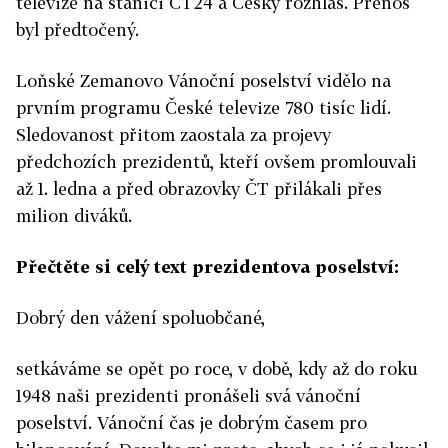
televize na stanici ČT24 a Český rozhlas. Přenos
byl předtočený.
Loňské Zemanovo Vánoční poselství vidělo na
prvním programu České televize 780 tisíc lidí.
Sledovanost přitom zaostala za projevy
předchozích prezidentů, kteří ovšem promlouvali
až 1. ledna a před obrazovky ČT přilákali přes
milion diváků.
Přečtěte si celý text prezidentova poselství:
Dobrý den vážení spoluobčané,
setkáváme se opět po roce, v době, kdy až do roku
1948 naši prezidenti pronášeli svá vánoční
poselství. Vánoční čas je dobrým časem pro