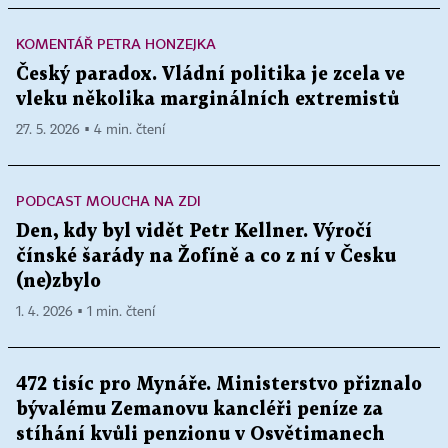
KOMENTÁŘ PETRA HONZEJKA
Šťastný a veselý nový rok.
Český paradox. Vládní politika je zcela ve
vleku několika marginálních extremistů
27. 5. 2026 ▪ 4 min. čtení
PODCAST MOUCHA NA ZDI
Den, kdy byl vidět Petr Kellner. Výročí
čínské šarády na Žofíně a co z ní v Česku
(ne)zbylo
1. 4. 2026 ▪ 1 min. čtení
472 tisíc pro Mynáře. Ministerstvo přiznalo
bývalému Zemanovu kancléři peníze za
stíhání kvůli penzionu v Osvětimanech