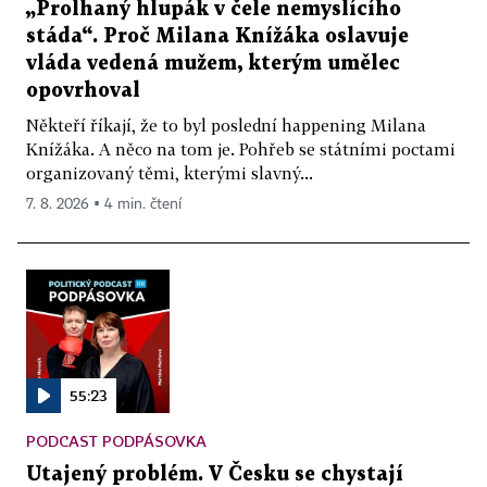
„Prolhaný hlupák v čele nemyslícího
stáda“. Proč Milana Knížáka oslavuje
vláda vedená mužem, kterým umělec
opovrhoval
Někteří říkají, že to byl poslední happening Milana
Knížáka. A něco na tom je. Pohřeb se státními poctami
organizovaný těmi, kterými slavný...
7. 8. 2026 ▪ 4 min. čtení
55:23
PODCAST PODPÁSOVKA
Utajený problém. V Česku se chystají