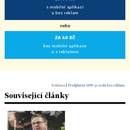
s mobilní aplikací
a bez reklam
nebo
ZA 40 KČ
bez mobilní aplikace
a s reklamou
|
Předplatné HN+ je zcela bez reklam.
Související články