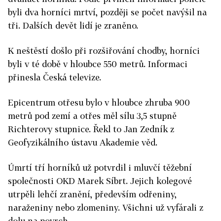
byli dva horníci mrtví, později se počet navýšil na
tři. Dalších devět lidí je zraněno.
K neštěstí došlo při rozšiřování chodby, horníci
byli v té době v hloubce 550 metrů. Informaci
přinesla Česká televize.
Epicentrum otřesu bylo v hloubce zhruba 900
metrů pod zemí a otřes měl sílu 3,5 stupně
Richterovy stupnice. Řekl to Jan Zedník z
Geofyzikálního ústavu Akademie věd.
Úmrtí tří horníků už potvrdil i mluvčí těžební
společnosti OKD Marek Síbrt. Jejich kolegové
utrpěli lehčí zranění, především odřeniny,
naraženiny nebo zlomeniny. Všichni už vyfárali z
dolu na povrch.