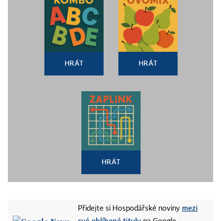
HRÁT
HRÁT
HRÁT
mezi
Přidejte si Hospodářské noviny
své oblíbené tituly