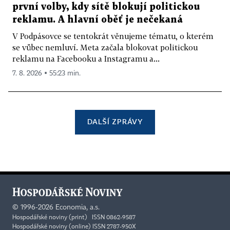
první volby, kdy sítě blokují politickou
reklamu. A hlavní oběť je nečekaná
V Podpásovce se tentokrát věnujeme tématu, o kterém
se vůbec nemluví. Meta začala blokovat politickou
reklamu na Facebooku a Instagramu a...
7. 8. 2026 ▪ 55:23 min.
DALŠÍ ZPRÁVY
©
1996-2026
Economia, a.s.
Hospodářské noviny (print) ISSN 0862-9587
Hospodářské noviny (online) ISSN 2787-950X