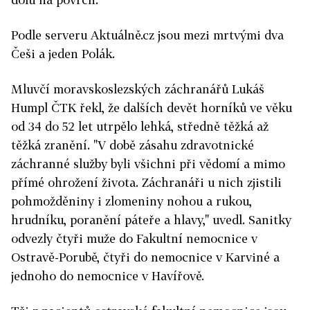
Podle serveru Aktuálně.cz jsou mezi mrtvými dva
Češi a jeden Polák.
Mluvčí moravskoslezských záchranářů Lukáš
Humpl ČTK řekl, že dalších devět horníků ve věku
od 34 do 52 let utrpělo lehká, středně těžká až
těžká zranění. "V době zásahu zdravotnické
záchranné služby byli všichni při vědomí a mimo
přímé ohrožení života. Záchranáři u nich zjistili
pohmožděniny i zlomeniny nohou a rukou,
hrudníku, poranění páteře a hlavy," uvedl. Sanitky
odvezly čtyři muže do Fakultní nemocnice v
Ostravě-Porubě, čtyři do nemocnice v Karviné a
jednoho do nemocnice v Havířově.