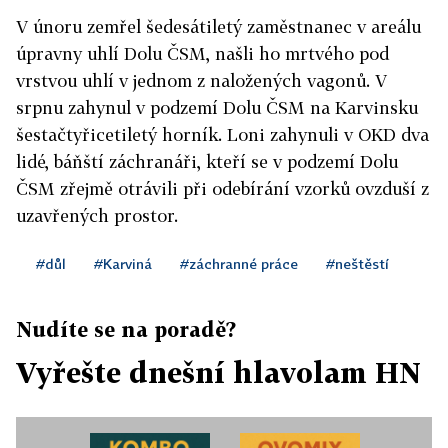
V únoru zemřel šedesátiletý zaměstnanec v areálu
úpravny uhlí Dolu ČSM, našli ho mrtvého pod
vrstvou uhlí v jednom z naložených vagonů. V
srpnu zahynul v podzemí Dolu ČSM na Karvinsku
šestačtyřicetiletý horník. Loni zahynuli v OKD dva
lidé, báňští záchranáři, kteří se v podzemí Dolu
ČSM zřejmě otrávili při odebírání vzorků ovzduší z
uzavřených prostor.
#důl
#Karviná
#záchranné práce
#neštěstí
Nudíte se na poradě?
Vyřešte dnešní hlavolam HN