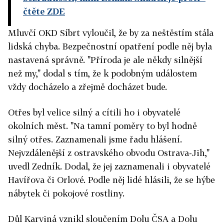
čtěte ZDE
Mluvčí OKD Síbrt vyloučil, že by za neštěstím stála
lidská chyba. Bezpečnostní opatření podle něj byla
nastavená správně. "Příroda je ale někdy silnější
než my," dodal s tím, že k podobným událostem
vždy docházelo a zřejmě docházet bude.
Otřes byl velice silný a cítili ho i obyvatelé
okolních měst. "Na tamní poměry to byl hodně
silný otřes. Zaznamenali jsme řadu hlášení.
Nejvzdálenější z ostravského obvodu Ostrava-Jih,"
uvedl Zedník. Dodal, že jej zaznamenali i obyvatelé
Havířova či Orlové. Podle něj lidé hlásili, že se hýbe
nábytek či pokojové rostliny.
Důl Karviná vznikl sloučením Dolu ČSA a Dolu