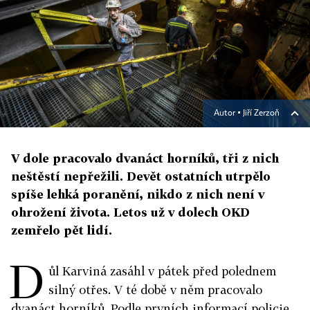
Autor ▪
Jiří Zerzoň
V dole pracovalo dvanáct horníků, tři z nich
neštěstí nepřežili. Devět ostatních utrpělo
spíše lehká poranění, nikdo z nich není v
ohrožení života. Letos už v dolech OKD
zemřelo pět lidí.
D
ůl Karviná zasáhl v pátek před polednem
silný otřes. V té době v něm pracovalo
dvanáct horníků. Podle prvních informací policie