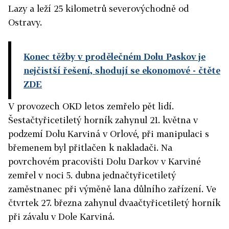
Lazy a leží 25 kilometrů severovýchodně od
Ostravy.
Konec těžby v prodělečném Dolu Paskov je
nejčistší řešení, shodují se ekonomové
- čtěte
ZDE
V provozech OKD letos zemřelo pět lidí.
Šestačtyřicetiletý horník zahynul 21. května v
podzemí Dolu Karviná v Orlové, při manipulaci s
břemenem byl přitlačen k nakladači. Na
povrchovém pracovišti Dolu Darkov v Karviné
zemřel v noci 5. dubna jednačtyřicetiletý
zaměstnanec při výměně lana důlního zařízení. Ve
čtvrtek 27. března zahynul dvaačtyřicetiletý horník
při závalu v Dole Karviná.