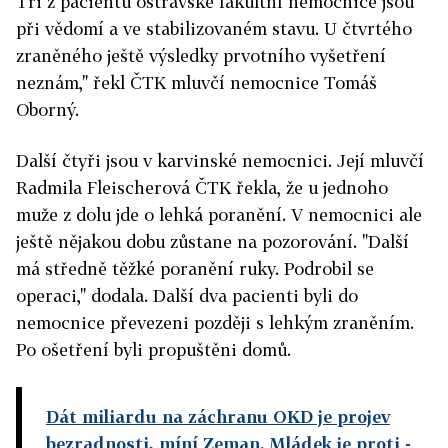
Tři z pacientů ostravské fakultní nemocnice jsou
při vědomí a ve stabilizovaném stavu. U čtvrtého
zraněného ještě výsledky prvotního vyšetření
neznám," řekl ČTK mluvčí nemocnice Tomáš
Oborný.
Další čtyři jsou v karvinské nemocnici. Její mluvčí
Radmila Fleischerová ČTK řekla, že u jednoho
muže z dolu jde o lehká poranění. V nemocnici ale
ještě nějakou dobu zůstane na pozorování. "Další
má středně těžké poranění ruky. Podrobil se
operaci," dodala. Další dva pacienti byli do
nemocnice převezeni později s lehkým zraněním.
Po ošetření byli propuštěni domů.
Dát miliardu na záchranu OKD je projev
bezradnosti, míní Zeman. Mládek je proti
-