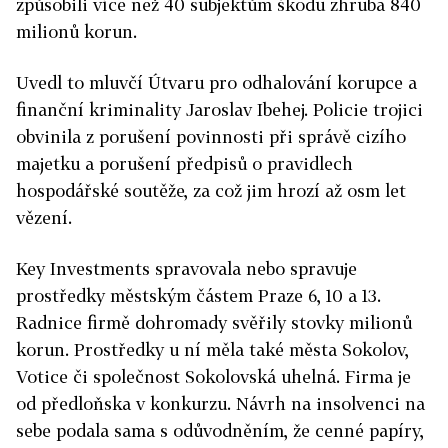
způsobili více než 40 subjektům škodu zhruba 840
milionů korun.
Uvedl to mluvčí Útvaru pro odhalování korupce a
finanční kriminality Jaroslav Ibehej. Policie trojici
obvinila z porušení povinnosti při správě cizího
majetku a porušení předpisů o pravidlech
hospodářské soutěže, za což jim hrozí až osm let
vězení.
Key Investments spravovala nebo spravuje
prostředky městským částem Praze 6, 10 a 13.
Radnice firmě dohromady svěřily stovky milionů
korun. Prostředky u ní měla také města Sokolov,
Votice či společnost Sokolovská uhelná. Firma je
od předloňska v konkurzu. Návrh na insolvenci na
sebe podala sama s odůvodněním, že cenné papíry,