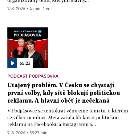
organizovaný těmi, kterými slavný...
7. 8. 2026 ▪ 4 min. čtení
55:23
PODCAST PODPÁSOVKA
Utajený problém. V Česku se chystají
první volby, kdy sítě blokují politickou
reklamu. A hlavní oběť je nečekaná
V Podpásovce se tentokrát věnujeme tématu, o kterém
se vůbec nemluví. Meta začala blokovat politickou
reklamu na Facebooku a Instagramu a...
7. 8. 2026 ▪ 55:23 min.