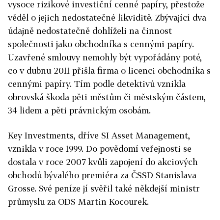
vysoce rizikové investiční cenné papíry, přestože
věděl o jejich nedostatečné likviditě. Zbývající dva
údajně nedostatečně dohlíželi na činnost
společnosti jako obchodníka s cennými papíry.
Uzavřené smlouvy nemohly být vypořádány poté,
co v dubnu 2011 přišla firma o licenci obchodníka s
cennými papíry. Tím podle detektivů vznikla
obrovská škoda pěti městům či městským částem,
34 lidem a pěti právnickým osobám.
Key Investments, dříve SI Asset Management,
vznikla v roce 1999. Do povědomí veřejnosti se
dostala v roce 2007 kvůli zapojení do akciových
obchodů bývalého premiéra za ČSSD Stanislava
Grosse. Své peníze jí svěřil také někdejší ministr
průmyslu za ODS Martin Kocourek.