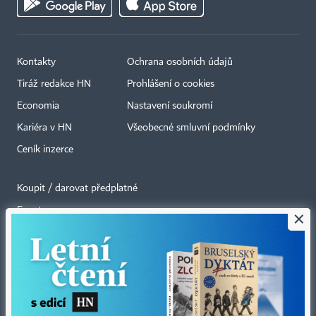
Kontakty
Ochrana osobních údajů
Tiráž redakce HN
Prohlášení o cookies
Economia
Nastavení soukromí
Kariéra v HN
Všeobecné smluvní podmínky
Ceník inzerce
Koupit / darovat předplatné
Eventy
×
Newslettery
RSS kanály
Autorská práva vykonává vydavatel. Bez písemného svolení vydavatele je