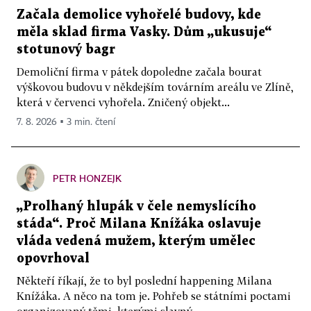
Začala demolice vyhořelé budovy, kde
měla sklad firma Vasky. Dům „ukusuje“
stotunový bagr
Demoliční firma v pátek dopoledne začala bourat
výškovou budovu v někdejším továrním areálu ve Zlíně,
která v červenci vyhořela. Zničený objekt...
7. 8. 2026 ▪ 3 min. čtení
PETR HONZEJK
„Prolhaný hlupák v čele nemyslícího
stáda“. Proč Milana Knížáka oslavuje
vláda vedená mužem, kterým umělec
opovrhoval
Někteří říkají, že to byl poslední happening Milana
Knížáka. A něco na tom je. Pohřeb se státními poctami