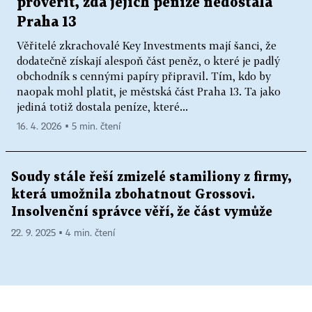
prověřit, zda jejich peníze nedostala
Praha 13
Věřitelé zkrachovalé Key Investments mají šanci, že
dodatečně získají alespoň část peněz, o které je padlý
obchodník s cennými papíry připravil. Tím, kdo by
naopak mohl platit, je městská část Praha 13. Ta jako
jediná totiž dostala peníze, které...
16. 4. 2026 ▪ 5 min. čtení
Soudy stále řeší zmizelé stamiliony z firmy,
která umožnila zbohatnout Grossovi.
Insolvenční správce věří, že část vymůže
22. 9. 2025 ▪ 4 min. čtení