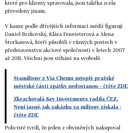
které pro klienty spravovala, jsou takřka zcela
převedeny jinam.
V kauze podle dřívějších informací médií figurují
Daniel Brzkovský, Klára Fensteterová a Alena
Štorkanová, kteří působili v různých postech v
představenstvu akciové společnosti v letech 2007
až 2011. Všichni jsou stíháni na svobodě.
Stamiliony z Via Chemu nejspíš pražské
městské části zpátky nedostanou
- čtěte ZDE
Zkrachovalá Key Investments radila ČEZ.
Není jasné, jak zakázku za miliony získala
-
čtěte ZDE
Policisté tvrdí, že jeden z obviněných nakupoval