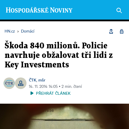
HN.cz
›
Domácí
Škoda 840 milionů. Policie
navrhuje obžalovat tři lidi z
Key Investments
ČTK
mšr
,
14. 11. 2014 14:05 ▪ 2 min. čtení
PŘEHRÁT ČLÁNEK