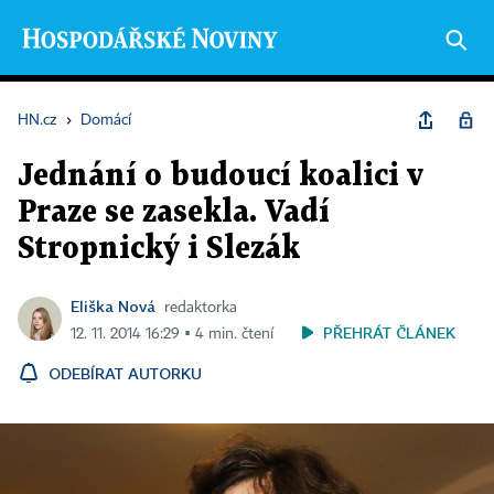
HN.cz
›
Domácí
Jednání o budoucí koalici v
Praze se zasekla. Vadí
Stropnický i Slezák
Eliška Nová
redaktorka
PŘEHRÁT ČLÁNEK
12. 11. 2014 16:29 ▪ 4 min. čtení
ODEBÍRAT AUTORKU