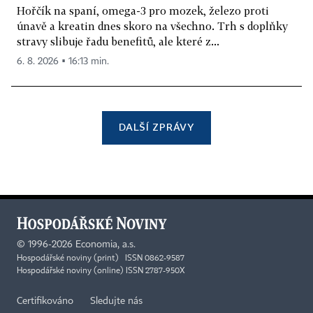
Hořčík na spaní, omega-3 pro mozek, železo proti
únavě a kreatin dnes skoro na všechno. Trh s doplňky
stravy slibuje řadu benefitů, ale které z...
6. 8. 2026 ▪ 16:13 min.
DALŠÍ ZPRÁVY
©
1996-2026
Economia, a.s.
Hospodářské noviny (print) ISSN 0862-9587
Hospodářské noviny (online) ISSN 2787-950X
Certifikováno
Sledujte nás