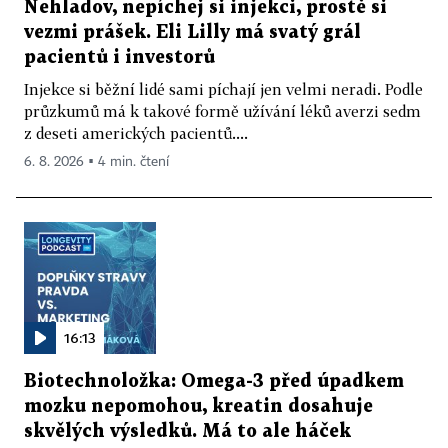
Nehladov, nepíchej si injekci, prostě si
vezmi prášek. Eli Lilly má svatý grál
pacientů i investorů
Injekce si běžní lidé sami píchají jen velmi neradi. Podle
průzkumů má k takové formě užívání léků averzi sedm
z deseti amerických pacientů....
6. 8. 2026 ▪ 4 min. čtení
16:13
Biotechnoložka: Omega-3 před úpadkem
mozku nepomohou, kreatin dosahuje
skvělých výsledků. Má to ale háček