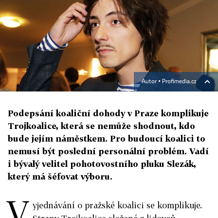
Autor ▪
Profimedia.cz
Podepsání koaliční dohody v Praze komplikuje
Trojkoalice, která se nemůže shodnout, kdo
bude jejím náměstkem. Pro budoucí koalici to
nemusí být poslední personální problém. Vadí
i bývalý velitel pohotovostního pluku Slezák,
který má šéfovat výboru.
V
yjednávání o pražské koalici se komplikuje.