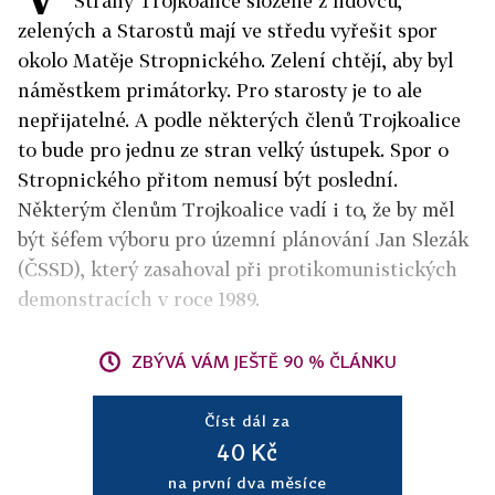
Strany Trojkoalice složené z lidovců,
zelených a Starostů mají ve středu vyřešit spor
okolo Matěje Stropnického. Zelení chtějí, aby byl
náměstkem primátorky. Pro starosty je to ale
nepřijatelné. A podle některých členů Trojkoalice
to bude pro jednu ze stran velký ústupek. Spor o
Stropnického přitom nemusí být poslední.
Některým členům Trojkoalice vadí i to, že by měl
být šéfem výboru pro územní plánování Jan Slezák
(ČSSD), který zasahoval při protikomunistických
demonstracích v roce 1989.
ZBÝVÁ VÁM JEŠTĚ 90 % ČLÁNKU
Číst dál za
40 Kč
na první dva měsíce