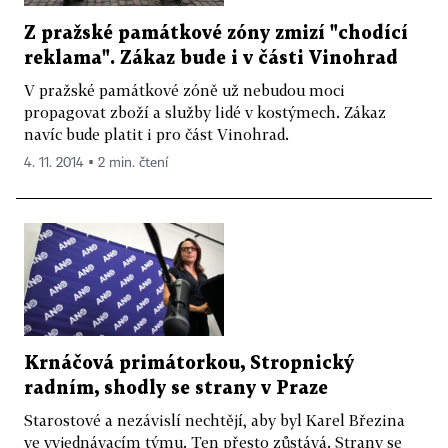
Z pražské památkové zóny zmizí "chodící
reklama". Zákaz bude i v části Vinohrad
V pražské památkové zóně už nebudou moci
propagovat zboží a služby lidé v kostýmech. Zákaz
navíc bude platit i pro část Vinohrad.
4. 11. 2014 ▪ 2 min. čtení
Krnáčová primátorkou, Stropnický
radním, shodly se strany v Praze
Starostové a nezávislí nechtějí, aby byl Karel Březina
ve vyjednávacím týmu. Ten přesto zůstává. Strany se