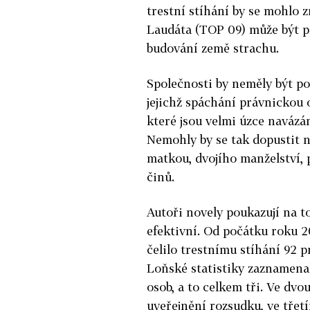
trestní stíhání by se mohlo 
Laudáta (TOP 09) může být př
budování země strachu.
Společnosti by neměly být po
jejichž spáchání právnickou
které jsou velmi úzce navázá
Nemohly by se tak dopustit n
matkou, dvojího manželství, 
činů.
Autoři novely poukazují na t
efektivní. Od počátku roku 2
čelilo trestnímu stíhání 92 
Loňské statistiky zaznamen
osob, a to celkem tři. Ve dvo
uveřejnění rozsudku, ve třet