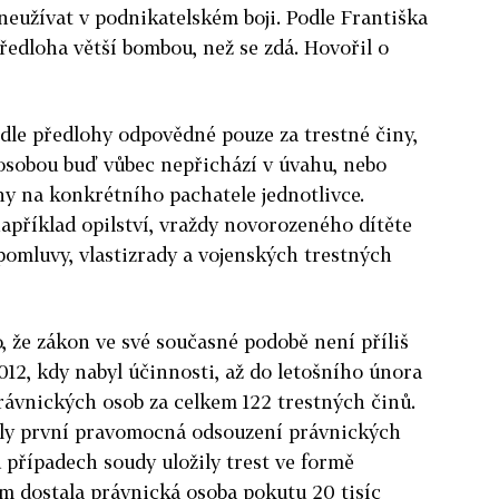
zneužívat v podnikatelském boji. Podle Františka
edloha větší bombou, než se zdá. Hovořil o
dle předlohy odpovědné pouze za trestné činy,
 osobou buď vůbec nepřichází v úvahu, nebo
ny na konkrétního pachatele jednotlivce.
apříklad opilství, vraždy novorozeného dítěte
pomluvy, vlastizrady a vojenských trestných
o, že zákon ve své současné podobě není příliš
012, kdy nabyl účinnosti, až do letošního února
právnických osob za celkem 122 trestných činů.
aly první pravomocná odsouzení právnických
u případech soudy uložily trest ve formě
ím dostala právnická osoba pokutu 20 tisíc