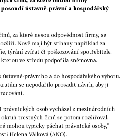
tných činů, za které budou firmy
 posoudí ústavně-právní a hospodářský
inů, za které nesou odpovědnost firmy, se
zšíří. Nově mají být stíhány například za
ie, týrání zvířat či poškozování spotřebitele.
, kterou ve středu podpořila sněmovna.
o ústavně-právního a do hospodářského výboru.
tům se nepodařilo prosadit návrh, aby ji
pracování.
i právnických osob vycházel z mezinárodních
 okruh trestných činů se potom rozšiřoval.
eré mohou typicky páchat právnické osoby,"
osti Helena Válková (ANO).