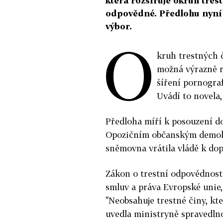
která rozšiřuje okruh tres
odpovědné. Předlohu nyní
výbor.
O
kruh trestných č
možná výrazně ro
šíření pornograf
Uvádí to novela
Předloha míří k posouzení d
Opozičním občanským demokra
sněmovna vrátila vládě k do
Zákon o trestní odpovědnost
smluv a práva Evropské unie,
"Neobsahuje trestné činy, kt
uvedla ministryně spravedln