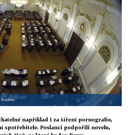
ří Koťátko
íhatelné například i za šíření pornografie,
í spotřebitele. Poslanci podpořili novelu,