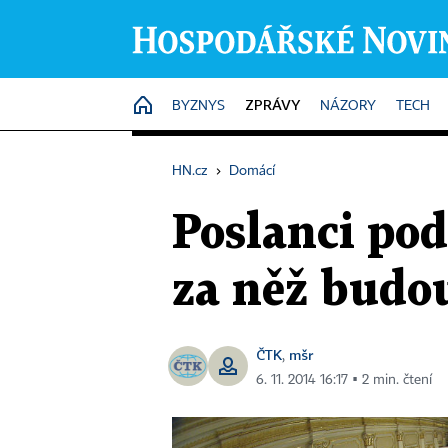
ZPRÁVY
HOME
BYZNYS
NÁZORY
TECH
HN.cz
›
Domácí
Poslanci pod
za něž budo
ČTK
mšr
,
6. 11. 2014 16:17 ▪ 2 min. čtení