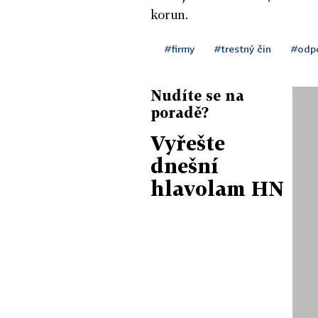
korun.
#firmy
#trestný čin
#odp
Nudíte se na
poradě?
Vyřešte
dnešní
hlavolam HN