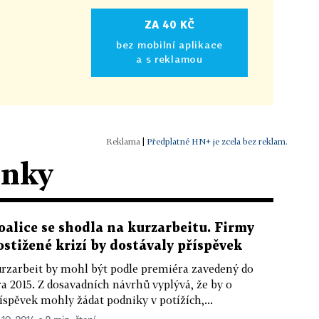
ZA 40 KČ
bez mobilní aplikace
a s reklamou
|
Předplatné HN+ je zcela bez reklam.
ánky
oalice se shodla na kurzarbeitu. Firmy
ostižené krizí by dostávaly příspěvek
rzarbeit by mohl být podle premiéra zavedený do
ra 2015. Z dosavadních návrhů vyplývá, že by o
íspěvek mohly žádat podniky v potížích,...