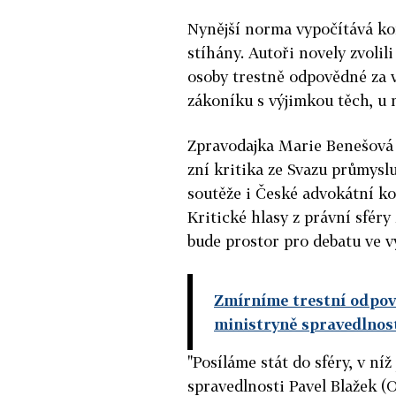
Nynější norma vypočítává kon
stíhány. Autoři novely zvoli
osoby trestně odpovědné za 
zákoníku s výjimkou těch, u 
Zpravodajka Marie Benešová (
zní kritika ze Svazu průmys
soutěže i České advokátní ko
Kritické hlasy z právní sféry
bude prostor pro debatu ve v
Zmírníme trestní odpov
ministryně spravedlnost
"Posíláme stát do sféry, v níž
spravedlnosti Pavel Blažek (O