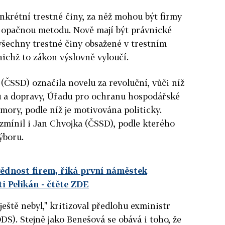
krétní trestné činy, za něž mohou být firmy
li opačnou metodu. Nově mají být právnické
všechny trestné činy obsažené v trestním
nichž to zákon výslovně vyloučí.
ČSSD) označila novelu za revoluční, vůči níž
lu a dopravy, Úřadu pro ochranu hospodářské
mory, podle níž je motivována politicky.
 zmínil i Jan Chvojka (ČSSD), podle kterého
ýboru.
ědnost firem, říká první náměstek
i Pelikán
- čtěte ZDE
 ještě nebyl," kritizoval předlohu exministr
DS). Stejně jako Benešová se obává i toho, že