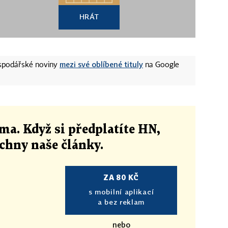
HRÁT
mezi své oblíbené tituly
ospodářské noviny
na Google
ma. Když si předplatíte HN,
echny naše články
.
ZA 80 KČ
s mobilní aplikací
a bez reklam
nebo