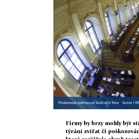
Poslanecká sněmovna, ilustrační foto
Autor ▪
Ji
Firmy by brzy mohly být st
týrání zvířat či poškozován