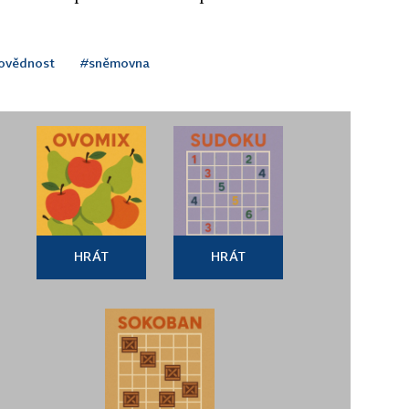
ovědnost
#sněmovna
HRÁT
HRÁT