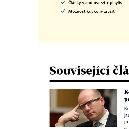
Články v audioverzi + playlist
Možnost kdykoliv zrušit
Související čl
K
p
Ku
ja
př