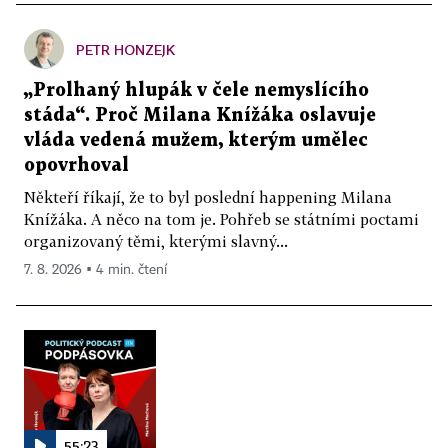
PETR HONZEJK
„Prolhaný hlupák v čele nemyslícího
stáda“. Proč Milana Knížáka oslavuje
vláda vedená mužem, kterým umělec
opovrhoval
Někteří říkají, že to byl poslední happening Milana
Knížáka. A něco na tom je. Pohřeb se státními poctami
organizovaný těmi, kterými slavný...
7. 8. 2026 ▪ 4 min. čtení
55:23