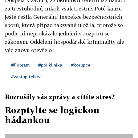
Dospěla k závěru, že okolnosti tendru lze označit
za trestuhodné, nikoli však trestné. Poté kauzu
ještě řešila Generální inspekce bezpečnostních
sborů, která případ takzvaně uložila, protože se
podle ní neprokázalo jednání v rozporu se
zákonem. Oddělení hospodářské kriminality ale
věc znovu otevřelo.
#Příbram
#poliklinika
#korupce
#zastupitelství
Rozrušily vás zprávy a cítíte stres?
Rozptylte se logickou
hádankou