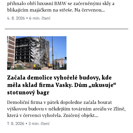
přihnalo obří luxusní BMW se začerněnými skly a
blikajícím majáčkem na střeše. Na červenou...
4. 8. 2026 ▪ 6 min. čtení
Začala demolice vyhořelé budovy, kde
měla sklad firma Vasky. Dům „ukusuje“
stotunový bagr
Demoliční firma v pátek dopoledne začala bourat
výškovou budovu v někdejším továrním areálu ve Zlíně,
která v červenci vyhořela. Zničený objekt...
7. 8. 2026 ▪ 3 min. čtení