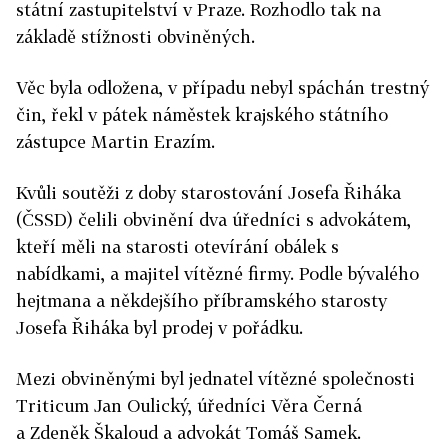
státní zastupitelství v Praze. Rozhodlo tak na
základě stížnosti obviněných.
Věc byla odložena, v případu nebyl spáchán trestný
čin, řekl v pátek náměstek krajského státního
zástupce Martin Erazím.
Kvůli soutěži z doby starostování Josefa Řiháka
(ČSSD) čelili obvinění dva úředníci s advokátem,
kteří měli na starosti otevírání obálek s
nabídkami, a majitel vítězné firmy. Podle bývalého
hejtmana a někdejšího příbramského starosty
Josefa Řiháka byl prodej v pořádku.
Mezi obviněnými byl jednatel vítězné společnosti
Triticum Jan Oulický, úředníci Věra Černá
a Zdeněk Škaloud a advokát Tomáš Samek.