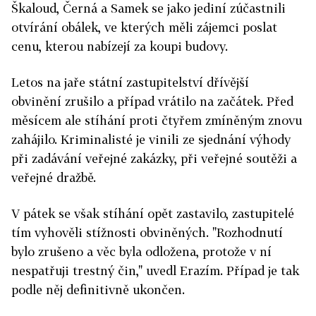
Škaloud, Černá a Samek se jako jediní zúčastnili
otvírání obálek, ve kterých měli zájemci poslat
cenu, kterou nabízejí za koupi budovy.
Letos na jaře státní zastupitelství dřívější
obvinění zrušilo a případ vrátilo na začátek. Před
měsícem ale stíhání proti čtyřem zmíněným znovu
zahájilo. Kriminalisté je vinili ze sjednání výhody
při zadávání veřejné zakázky, při veřejné soutěži a
veřejné dražbě.
V pátek se však stíhání opět zastavilo, zastupitelé
tím vyhověli stížnosti obviněných. "Rozhodnutí
bylo zrušeno a věc byla odložena, protože v ní
nespatřuji trestný čin," uvedl Erazím. Případ je tak
podle něj definitivně ukončen.