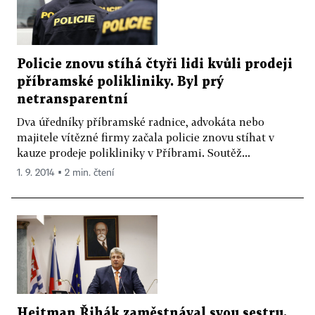
Policie znovu stíhá čtyři lidi kvůli prodeji
příbramské polikliniky. Byl prý
netransparentní
Dva úředníky příbramské radnice, advokáta nebo
majitele vítězné firmy začala policie znovu stíhat v
kauze prodeje polikliniky v Příbrami. Soutěž...
1. 9. 2014 ▪ 2 min. čtení
Hejtman Řihák zaměstnával svou sestru.