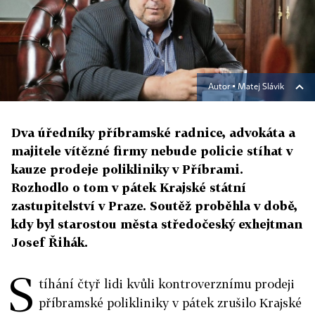
Autor ▪
Matej Slávik
Dva úředníky příbramské radnice, advokáta a
majitele vítězné firmy nebude policie stíhat v
kauze prodeje polikliniky v Příbrami.
Rozhodlo o tom v pátek Krajské státní
zastupitelství v Praze. Soutěž proběhla v době,
kdy byl starostou města středočeský exhejtman
Josef Řihák.
S
tíhání čtyř lidi kvůli kontroverznímu prodeji
příbramské polikliniky v pátek zrušilo Krajské