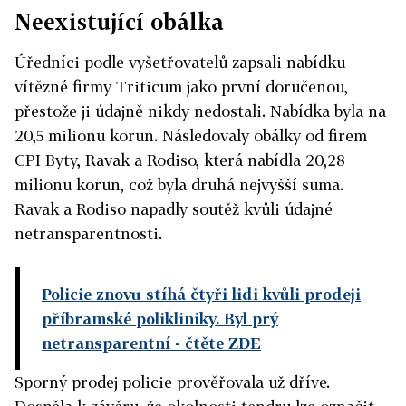
Neexistující obálka
Úředníci podle vyšetřovatelů zapsali nabídku
vítězné firmy Triticum jako první doručenou,
přestože ji údajně nikdy nedostali. Nabídka byla na
20,5 milionu korun. Následovaly obálky od firem
CPI Byty, Ravak a Rodiso, která nabídla 20,28
milionu korun, což byla druhá nejvyšší suma.
Ravak a Rodiso napadly soutěž kvůli údajné
netransparentnosti.
Policie znovu stíhá čtyři lidi kvůli prodeji
příbramské polikliniky. Byl prý
netransparentní
- čtěte ZDE
Sporný prodej policie prověřovala už dříve.