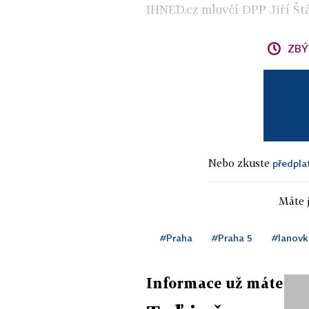
IHNED.cz mluvčí DPP Jiří Št
ZBÝ
Nebo zkuste
předpla
Máte j
#Praha
#Praha 5
#lanovk
Informace už máte