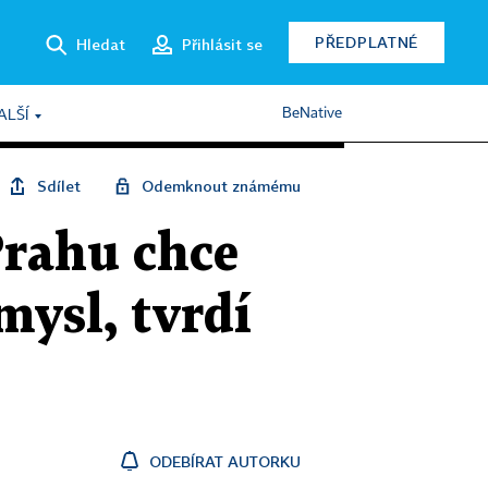
PŘEDPLATNÉ
Hledat
Přihlásit se
BeNative
ALŠÍ
Sdílet
Odemknout známému
Prahu chce
mysl, tvrdí
ODEBÍRAT AUTORKU