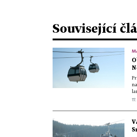
Související čl
M
O
N
Pr
na
la
17.
V
S