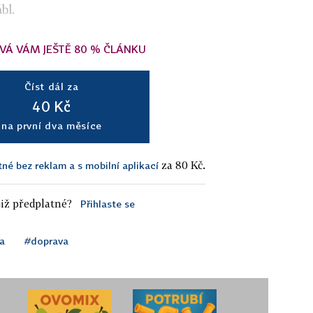
ábl.
VÁ VÁM JEŠTĚ 80 % ČLÁNKU
Číst dál za
40 Kč
na první dva měsíce
za 80 Kč.
tné bez reklam a s mobilní aplikací
iž předplatné?
Přihlaste se
a
#doprava