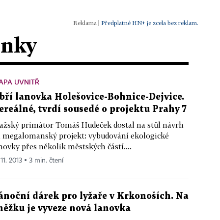
|
Předplatné HN+ je zcela bez reklam.
ánky
APA UVNITŘ
bří lanovka Holešovice-Bohnice-Dejvice.
ereálné, tvrdí sousedé o projektu Prahy 7
ažský primátor Tomáš Hudeček dostal na stůl návrh
 megalomanský projekt: vybudování ekologické
novky přes několik městských částí....
 11. 2013 ▪ 3 min. čtení
ánoční dárek pro lyžaře v Krkonoších. Na
něžku je vyveze nová lanovka