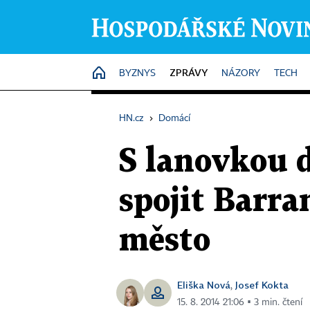
ZPRÁVY
HOME
BYZNYS
NÁZORY
TECH
HN.cz
›
Domácí
S lanovkou d
spojit Barra
město
Eliška Nová
Josef Kokta
,
15. 8. 2014 21:06 ▪ 3 min. čtení