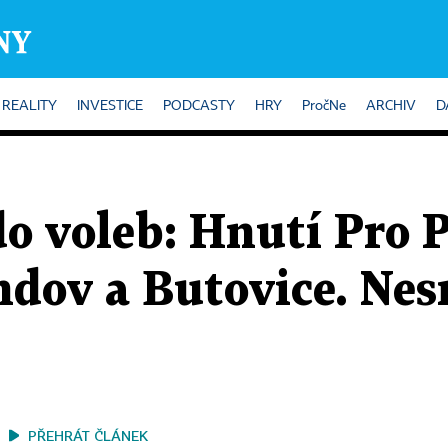
REALITY
INVESTICE
PODCASTY
HRY
PročNe
ARCHIV
D
o voleb: Hnutí Pro 
ndov a Butovice. Nes
PŘEHRÁT ČLÁNEK