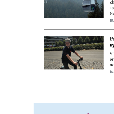
Zh
sp
Ne
18.
P
v
V 
pr
no
14.