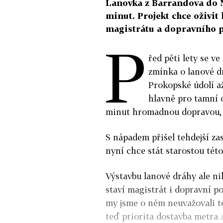
Lanovka z Barrandova do N
minut. Projekt chce oživit
magistrátu a dopravního po
P
řed pěti lety se v
zmínka o lanové dr
Prokopské údolí až
hlavně pro tamní ob
minut hromadnou dopravou, 
S nápadem přišel tehdejší zas
nyní chce stát starostou této
Výstavbu lanové dráhy ale nik
staví magistrát i dopravní po
my jsme o něm neuvažovali t
teď priorita dostavba metra A