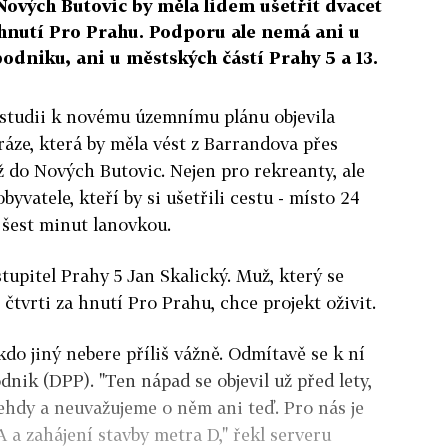
ových Butovic by měla lidem ušetřit dvacet
 hnutí Pro Prahu. Podporu ale nemá ani u
dniku, ani u městských částí Prahy 5 a 13.
e studii k novému územnímu plánu objevila
áze, která by měla vést z Barrandova přes
 do Nových Butovic. Nejen pro rekreanty, ale
yvatele, kteří by si ušetřili cestu - místo 24
šest minut lanovkou.
tupitel Prahy 5 Jan Skalický. Muž, který se
 čtvrti za hnutí Pro Prahu, chce projekt oživit.
do jiný nebere příliš vážně. Odmítavě se k ní
dnik (DPP). "Ten nápad se objevil už před lety,
ehdy a neuvažujeme o něm ani teď. Pro nás je
 a zahájení stavby metra D," řekl serveru