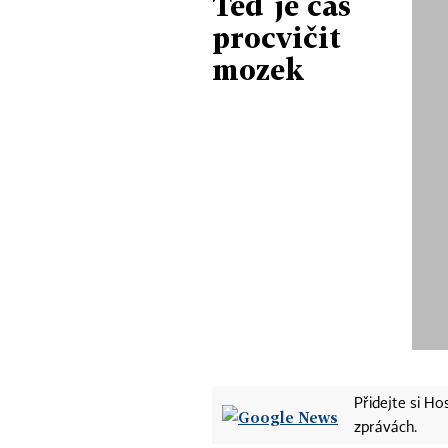
Teď je čas
procvičit
mozek
Přidejte si H
zprávách.