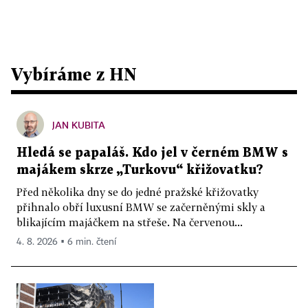
Vybíráme z HN
JAN KUBITA
Hledá se papaláš. Kdo jel v černém BMW s
majákem skrze „Turkovu“ křižovatku?
Před několika dny se do jedné pražské křižovatky
přihnalo obří luxusní BMW se začerněnými skly a
blikajícím majáčkem na střeše. Na červenou...
4. 8. 2026 ▪ 6 min. čtení