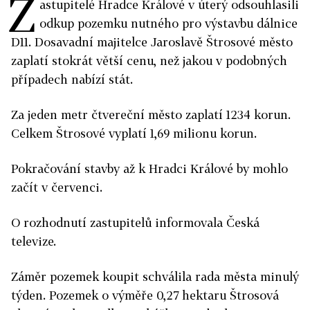
Z
astupitelé Hradce Králové v úterý odsouhlasili
odkup pozemku nutného pro výstavbu dálnice
D11. Dosavadní majitelce Jaroslavě Štrosové město
zaplatí stokrát větší cenu, než jakou v podobných
případech nabízí stát.
Za jeden metr čtvereční město zaplatí 1234 korun.
Celkem Štrosové vyplatí 1,69 milionu korun.
Pokračování stavby až k Hradci Králové by mohlo
začít v červenci.
O rozhodnutí zastupitelů informovala Česká
televize.
Záměr pozemek koupit schválila rada města minulý
týden. Pozemek o výměře 0,27 hektaru Štrosová