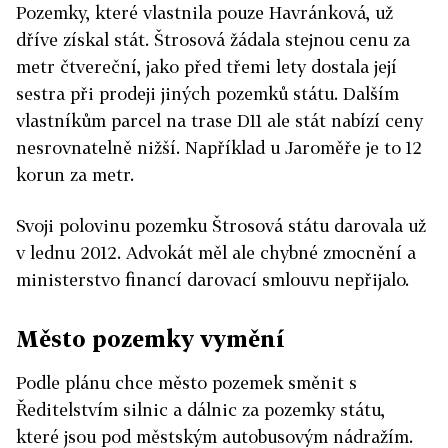
Pozemky, které vlastnila pouze Havránková, už
dříve získal stát. Štrosová žádala stejnou cenu za
metr čtvereční, jako před třemi lety dostala její
sestra při prodeji jiných pozemků státu. Dalším
vlastníkům parcel na trase D11 ale stát nabízí ceny
nesrovnatelně nižší. Například u Jaroměře je to 12
korun za metr.
Svoji polovinu pozemku Štrosová státu darovala už
v lednu 2012. Advokát měl ale chybné zmocnění a
ministerstvo financí darovací smlouvu nepřijalo.
Město pozemky vymění
Podle plánu chce město pozemek směnit s
Ředitelstvím silnic a dálnic za pozemky státu,
které jsou pod městským autobusovým nádražím.