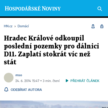
HN.cz
›
Domácí
Hradec Králové odkoupil
poslední pozemky pro dálnici
D11. Zaplatí stokrát víc než
stát
mso
PŘEHRÁT ČLÁNEK
24. 6. 2014 15:47 ▪ 3 min. čtení
ODEBÍRAT AUTORA