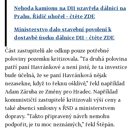
Nehoda kamionu na D11 uzavřela dálnici na
Prahu. Řidič uhořel
- čtěte ZDE
Ministerstvo dalo stavební povolení k
dostavbě úseku dálnice D11
- čtěte ZDE
Část zastupitelů ale odkup pouze potřebné
poloviny pozemku kritizovala. "Ta druhá polovina
patří paní Havránkové a není jisté, že ta investice
bude účelná, že se paní Havránková nějak
nezasekne, když to řeknu ošklivě," řekl například
Adam Záruba ze Změny pro Hradec. Například
komunističtí zastupitelé kritizovali výši ceny a
také absenci smlouvy s ŘSD a ministerstvem
dopravy. "Takto připravený návrh nemohu
podpořit, je tu moc neznámých," řekl Štěpán.