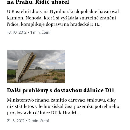
na Prahu. Řidič uhořel
U Kostelní Lhoty na Nymbursku dopoledne havaroval
kamion. Nehoda, která si vyžádala smrtelné zranění
řidiče, komplikuje dopravu na hradecké D 11...
18. 10. 2012 ▪ 1 min. čtení
Další problémy s dostavbou dálnice D11
Ministerstvo financí zamítlo darovací smlouvu, díky
níž stát letos v lednu získal část pozemku potřebného
pro dostavbu dálnice D11 k Hradci...
21. 5. 2012 ▪ 2 min. čtení