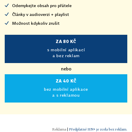
Odemykejte obsah pro přátele
Články v audioverzi + playlist
Možnost kdykoliv zrušit
ZA 80 KČ
s mobilní aplikací
a bez reklam
nebo
ZA 40 KČ
bez mobilní aplikace
a s reklamou
|
Předplatné HN+ je zcela bez reklam.