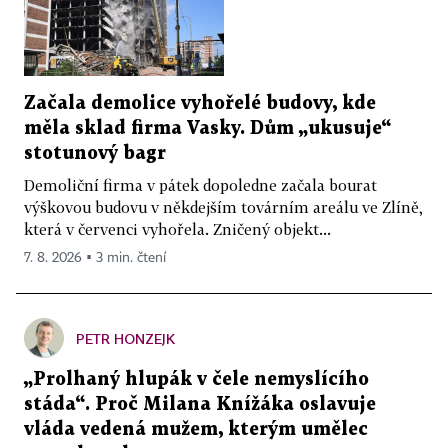
Začala demolice vyhořelé budovy, kde
měla sklad firma Vasky. Dům „ukusuje“
stotunový bagr
Demoliční firma v pátek dopoledne začala bourat
výškovou budovu v někdejším továrním areálu ve Zlíně,
která v červenci vyhořela. Zničený objekt...
7. 8. 2026 ▪ 3 min. čtení
PETR HONZEJK
„Prolhaný hlupák v čele nemyslícího
stáda“. Proč Milana Knížáka oslavuje
vláda vedená mužem, kterým umělec