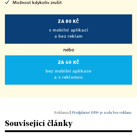
Možnost kdykoliv zrušit
ZA 80 KČ
s mobilní aplikací
a bez reklam
nebo
ZA 40 KČ
bez mobilní aplikace
a s reklamou
|
Předplatné HN+ je zcela bez reklam.
Související články