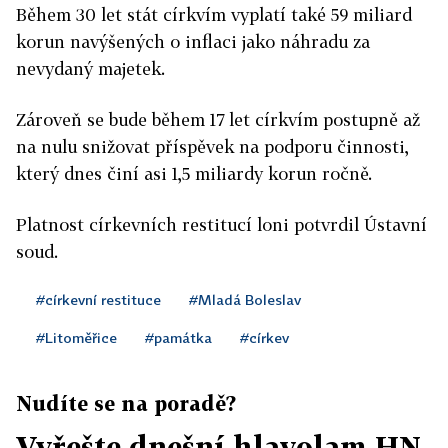
Během 30 let stát církvím vyplatí také 59 miliard
korun navýšených o inflaci jako náhradu za
nevydaný majetek.
Zároveň se bude během 17 let církvím postupně až
na nulu snižovat příspěvek na podporu činnosti,
který dnes činí asi 1,5 miliardy korun ročně.
Platnost církevních restitucí loni potvrdil Ústavní
soud.
#církevní restituce
#Mladá Boleslav
#Litoměřice
#památka
#církev
Nudíte se na poradě?
Vyřešte dnešní hlavolam HN