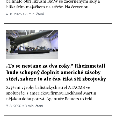
přihnalo obří luxusní BMW se začerněnými skly a
blikajícím majáčkem na střeše. Na červenou...
4. 8. 2026 ▪ 6 min. čtení
„To se nestane za dva roky.“ Rheinmetall
bude schopný doplnit americké zásoby
střel, zabere to ale čas, říká šéf zbrojovky
Zvýšení výroby balistických střel ATACMS ve
spolupráci s americkou firmou Lockheed Martin
nějakou dobu potrvá. Agentuře Reuters to řekl...
7. 8. 2026 ▪ 3 min. čtení