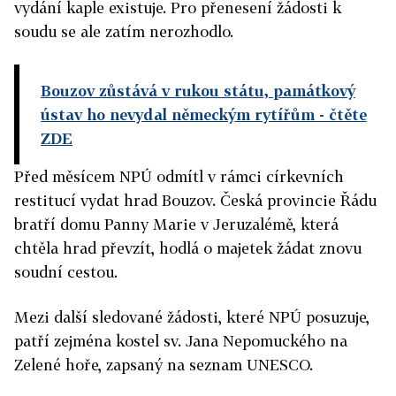
vydání kaple existuje. Pro přenesení žádosti k
soudu se ale zatím nerozhodlo.
Bouzov zůstává v rukou státu, památkový
ústav ho nevydal německým rytířům
- čtěte
ZDE
Před měsícem NPÚ odmítl v rámci církevních
restitucí vydat hrad Bouzov. Česká provincie Řádu
bratří domu Panny Marie v Jeruzalémě, která
chtěla hrad převzít, hodlá o majetek žádat znovu
soudní cestou.
Mezi další sledované žádosti, které NPÚ posuzuje,
patří zejména kostel sv. Jana Nepomuckého na
Zelené hoře, zapsaný na seznam UNESCO.