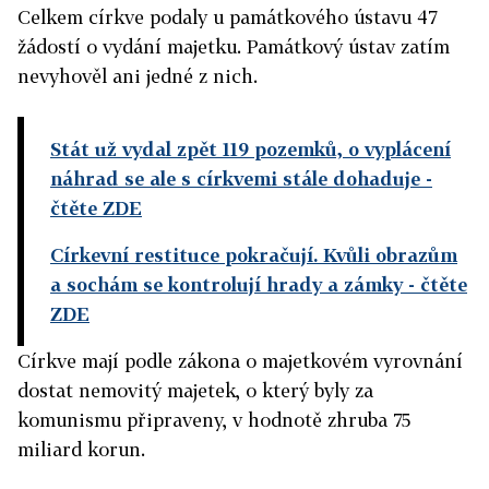
Celkem církve podaly u památkového ústavu 47
žádostí o vydání majetku. Památkový ústav zatím
nevyhověl ani jedné z nich.
Stát už vydal zpět 119 pozemků, o vyplácení
náhrad se ale s církvemi stále dohaduje
-
čtěte ZDE
Církevní restituce pokračují. Kvůli obrazům
a sochám se kontrolují hrady a zámky
- čtěte
ZDE
Církve mají podle zákona o majetkovém vyrovnání
dostat nemovitý majetek, o který byly za
komunismu připraveny, v hodnotě zhruba 75
miliard korun.