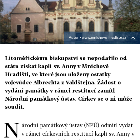
Autor ▪
www.mnichovo-hradiste.cz
Litoměřickému biskupství se nepodařilo od
státu získat kapli sv. Anny v Mnichově
Hradišti, ve které jsou uloženy ostatky
vojevůdce Albrechta z Valdštejna. Žádost o
vydání památky v rámci restitucí zamítl
Národní památkový ústav. Církev se o ni může
soudit.
N
árodní památkový ústav (NPÚ) odmítl vydat
v rámci církevních restitucí kapli sv. Anny v