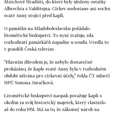
Mnichově Hradišti, do které byly uloženy ostatky
Albrechta z Valdštejna. Církev nedostane ani sochu
svaté Anny stojící před kaplí.
O památku na Mladoboleslavsku požádalo
litoměřické biskupství. To nyní zvažuje, zda
rozhodnutí památkářů napadne u soudu. Uvedla to
v pondělí Česká televize.
"Hlavním důvodem je, že nebylo dostatečně
prokázáno, že kaple svaté Anny byla v rozhodném
období užívána pro církevní účely," řekla ČT mluvčí
NPÚ Simona Juračková.
Litoměřické biskupství naopak považuje kapli s
okolím za svůj historický majetek, který vlastnilo
až do roku 1951. Má za to, že zákonný nárok na