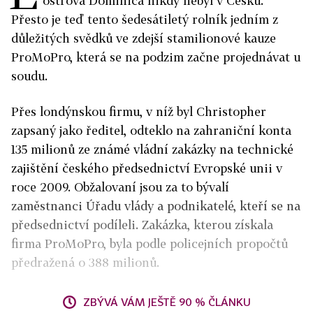
ostrova Dominica nikdy nebyl v Česku.
Přesto je teď tento šedesátiletý rolník jedním z
důležitých svědků ve zdejší stamilionové kauze
ProMoPro, která se na podzim začne projednávat u
soudu.
Přes londýnskou firmu, v níž byl Christopher
zapsaný jako ředitel, odteklo na zahraniční konta
135 milionů ze známé vládní zakázky na technické
zajištění českého předsednictví Evropské unii v
roce 2009. Obžalovaní jsou za to bývalí
zaměstnanci Úřadu vlády a podnikatelé, kteří se na
předsednictví podíleli. Zakázka, kterou získala
firma ProMoPro, byla podle policejních propočtů
předražená o 388 milionů.
ZBÝVÁ VÁM JEŠTĚ 90 % ČLÁNKU