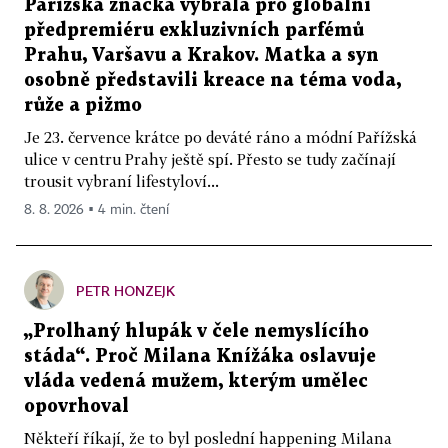
Pařížská značka vybrala pro globální
předpremiéru exkluzivních parfémů
Prahu, Varšavu a Krakov. Matka a syn
osobně představili kreace na téma voda,
růže a pižmo
Je 23. července krátce po deváté ráno a módní Pařížská
ulice v centru Prahy ještě spí. Přesto se tudy začínají
trousit vybraní lifestyloví...
8. 8. 2026 ▪ 4 min. čtení
PETR HONZEJK
„Prolhaný hlupák v čele nemyslícího
stáda“. Proč Milana Knížáka oslavuje
vláda vedená mužem, kterým umělec
opovrhoval
Někteří říkají, že to byl poslední happening Milana