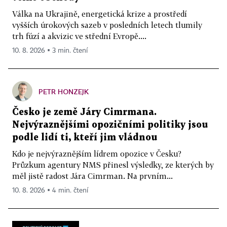
Válka na Ukrajině, energetická krize a prostředí
vyšších úrokových sazeb v posledních letech tlumily
trh fúzí a akvizic ve střední Evropě....
10. 8. 2026 ▪ 3 min. čtení
PETR HONZEJK
Česko je země Járy Cimrmana.
Nejvýraznějšími opozičními politiky jsou
podle lidí ti, kteří jim vládnou
Kdo je nejvýraznějším lídrem opozice v Česku?
Průzkum agentury NMS přinesl výsledky, ze kterých by
měl jistě radost Jára Cimrman. Na prvním...
10. 8. 2026 ▪ 4 min. čtení