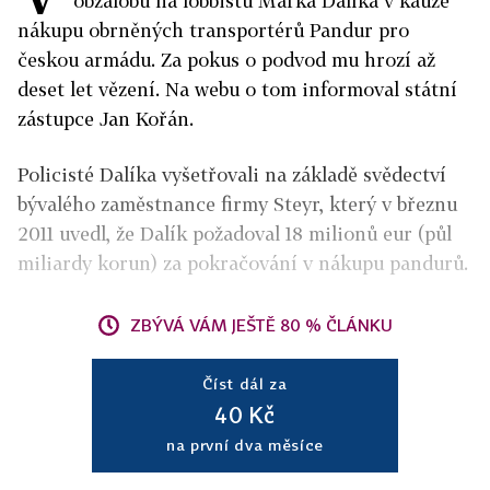
obžalobu na lobbistu Marka Dalíka v kauze
nákupu obrněných transportérů Pandur pro
českou armádu. Za pokus o podvod mu hrozí až
deset let vězení. Na webu o tom informoval státní
zástupce Jan Kořán.
Policisté Dalíka vyšetřovali na základě svědectví
bývalého zaměstnance firmy Steyr, který v březnu
2011 uvedl, že Dalík požadoval 18 milionů eur (půl
miliardy korun) za pokračování v nákupu pandurů.
ZBÝVÁ VÁM JEŠTĚ 80 % ČLÁNKU
Číst dál za
40 Kč
na první dva měsíce