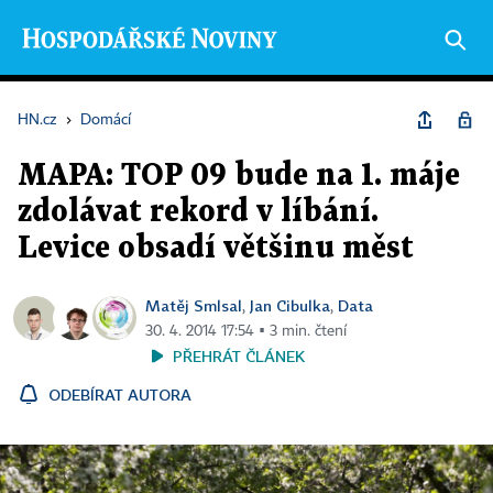
HN.cz
›
Domácí
MAPA: TOP 09 bude na 1. máje
zdolávat rekord v líbání.
Levice obsadí většinu měst
Matěj Smlsal
Jan Cibulka
Data
,
,
30. 4. 2014 17:54 ▪ 3 min. čtení
PŘEHRÁT ČLÁNEK
ODEBÍRAT AUTORA