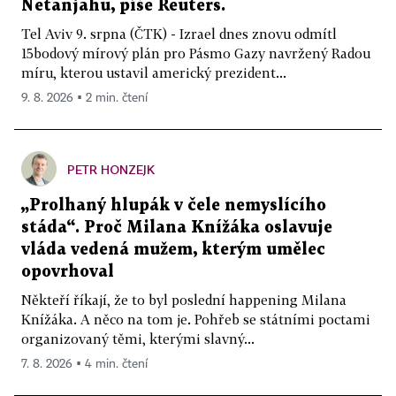
Netanjahu, píše Reuters.
Tel Aviv 9. srpna (ČTK) - Izrael dnes znovu odmítl
15bodový mírový plán pro Pásmo Gazy navržený Radou
míru, kterou ustavil americký prezident...
9. 8. 2026 ▪ 2 min. čtení
PETR HONZEJK
„Prolhaný hlupák v čele nemyslícího
stáda“. Proč Milana Knížáka oslavuje
vláda vedená mužem, kterým umělec
opovrhoval
Někteří říkají, že to byl poslední happening Milana
Knížáka. A něco na tom je. Pohřeb se státními poctami
organizovaný těmi, kterými slavný...
7. 8. 2026 ▪ 4 min. čtení