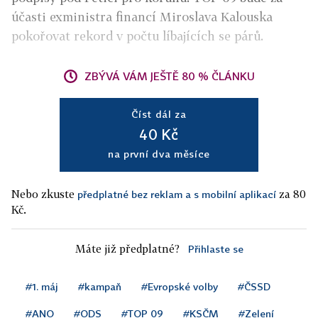
účasti exministra financí Miroslava Kalouska
pokořovat rekord v počtu líbajících se párů.
ZBÝVÁ VÁM JEŠTĚ 80 % ČLÁNKU
Číst dál za
40 Kč
na první dva měsíce
Nebo zkuste
za 80
předplatné bez reklam a s mobilní aplikací
Kč.
Máte již předplatné?
Přihlaste se
#1. máj
#kampaň
#Evropské volby
#ČSSD
#ANO
#ODS
#TOP 09
#KSČM
#Zelení