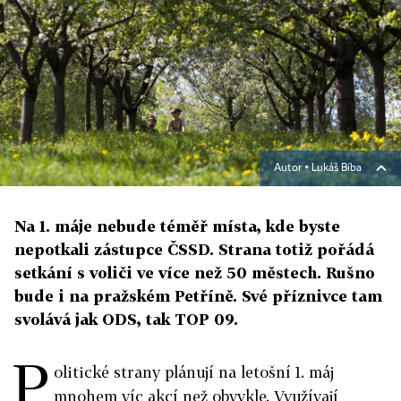
Autor ▪
Lukáš Bíba
Na 1. máje nebude téměř místa, kde byste
nepotkali zástupce ČSSD. Strana totiž pořádá
setkání s voliči ve více než 50 městech. Rušno
bude i na pražském Petříně. Své příznivce tam
svolává jak ODS, tak TOP 09.
P
olitické strany plánují na letošní 1. máj
mnohem víc akcí než obvykle. Využívají