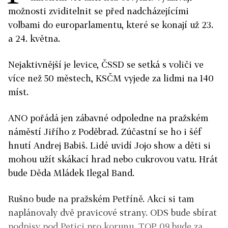
možnosti zviditelnit se před nadcházejícími
volbami do europarlamentu, které se konají už 23.
a 24. května.
Nejaktivnější je levice, ČSSD se setká s voliči ve
více než 50 městech, KSČM vyjede za lidmi na 140
míst.
ANO pořádá jen zábavné odpoledne na pražském
náměstí Jiřího z Poděbrad. Zúčastní se ho i šéf
hnutí Andrej Babiš. Lidé uvidí Jojo show a děti si
mohou užít skákací hrad nebo cukrovou vatu. Hrát
bude Děda Mládek Ilegal Band.
Rušno bude na pražském Petříně. Akci si tam
naplánovaly dvě pravicové strany. ODS bude sbírat
podpisy pod Petici pro korunu. TOP 09 bude za