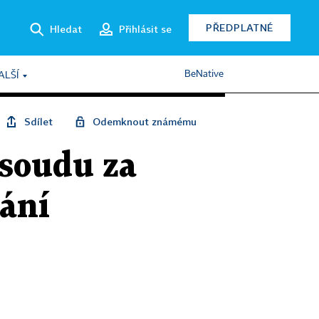
PŘEDPLATNÉ
Hledat
Přihlásit se
BeNative
ALŠÍ
Sdílet
Odemknout známému
 soudu za
vání