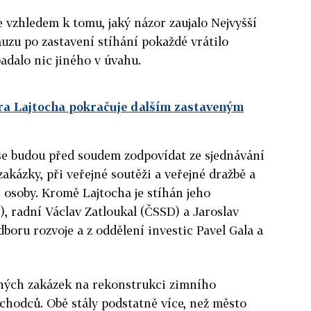
e vzhledem k tomu, jaký názor zaujalo Nejvyšší
kauzu po zastavení stíhání pokaždé vrátilo
adalo nic jiného v úvahu.
ora Lajtocha pokračuje dalším zastaveným
 se budou před soudem zodpovídat ze sjednávání
akázky, při veřejné soutěži a veřejné dražbě a
 osoby. Kromě Lajtocha je stíhán jeho
, radní Václav Zatloukal (ČSSD) a Jaroslav
boru rozvoje a z oddělení investic Pavel Gala a
jných zakázek na rekonstrukci zimního
chodců. Obě stály podstatně více, než město