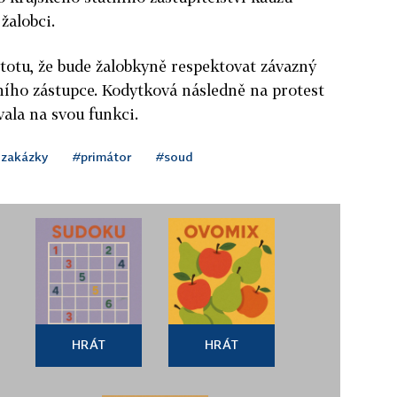
 žalobci.
stotu, že bude žalobkyně respektovat závazný
ního zástupce. Kodytková následně na protest
vala na svou funkci.
 zakázky
#primátor
#soud
HRÁT
HRÁT