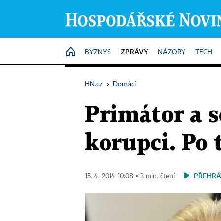
ZPRÁVY
HOME
BYZNYS
NÁZORY
TECH
HN.cz
›
Domácí
Primátor a s
korupci. Po 
PŘEHRÁ
15. 4. 2014 10:08 ▪ 3 min. čtení