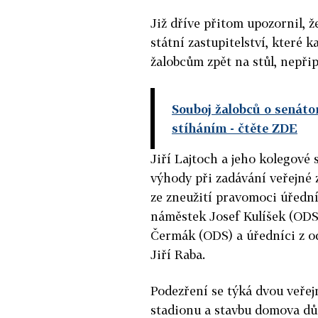
Již dříve přitom upozornil, ž
státní zastupitelství, které 
žalobcům zpět na stůl, nepřip
Souboj žalobců o senát
stíháním
- čtěte ZDE
Jiří Lajtoch a jeho kolegové
výhody při zadávání veřejné z
ze zneužití pravomoci úřední
náměstek Josef Kulíšek (ODS)
Čermák (ODS) a úředníci z od
Jiří Raba.
Podezření se týká dvou veře
stadionu a stavbu domova dů