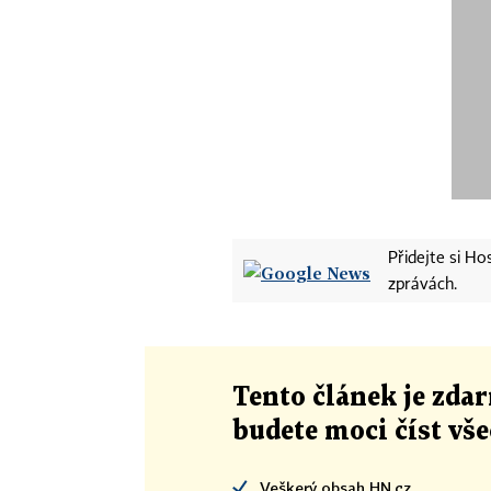
Přidejte si H
zprávách.
Tento článek
je
zdar
budete moci číst vš
Veškerý obsah HN.cz