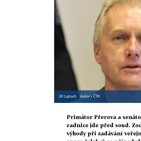
Jiří Lajtoch
Autor ▪
ČTK
Primátor Přerova a senátor
radnice jde před soud. Zo
výhody při zadávání veřejn