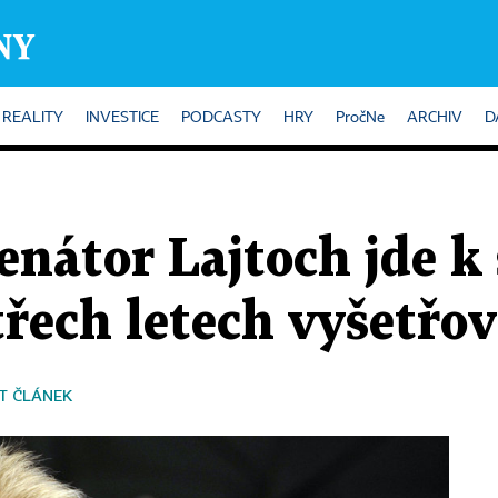
REALITY
INVESTICE
PODCASTY
HRY
PročNe
ARCHIV
D
enátor Lajtoch jde k
třech letech vyšetřo
T ČLÁNEK