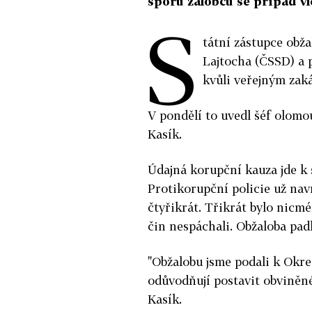
sporu žalobců se případ vle
S
tátní zástupce obž
Lajtocha (ČSSD) a 
kvůli veřejným zak
V pondělí to uvedl šéf olomo
Kasík.
Údajná korupční kauza jde k 
Protikorupční policie už nav
čtyřikrát. Třikrát bylo nicmé
čin nespáchali. Obžaloba pad
"Obžalobu jsme podali k Okr
odůvodňují postavit obviněné
Kasík.