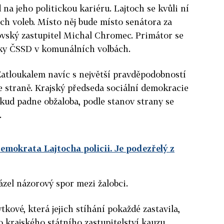
na jeho politickou kariéru. Lajtoch se kvůli ní
ch voleb. Místo něj bude místo senátora za
ovský zastupitel Michal Chromec. Primátor se
tky ČSSD v komunálních volbách.
Zatloukalem navíc s největší pravděpodobností
ve straně. Krajský předseda sociální demokracie
okud padne obžaloba, podle stanov strany se
.
emokrata Lajtocha policii. Je podezřelý z
zel názorový spor mezi žalobci.
kové, která jejich stíhání pokaždé zastavila,
krajského státního zastupitelství kauzu