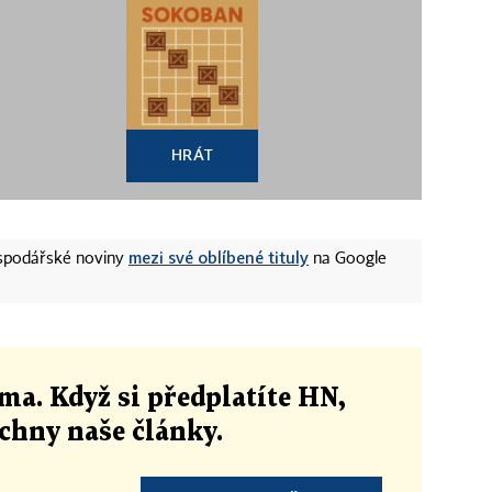
HRÁT
mezi své oblíbené tituly
ospodářské noviny
na Google
ma. Když si předplatíte HN,
echny naše články
.