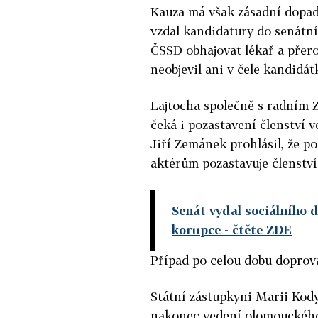
Kauza má však zásadní dopad 
vzdal kandidatury do senátní
ČSSD obhajovat lékař a přer
neobjevil ani v čele kandidá
Lajtocha společně s radním 
čeká i pozastavení členství 
Jiří Zemánek prohlásil, že p
aktérům pozastavuje členství
Senát vydal sociálního d
korupce
- čtěte ZDE
Případ po celou dobu doprová
Státní zástupkyni Marii Kodyt
nakonec vedení olomouckého 