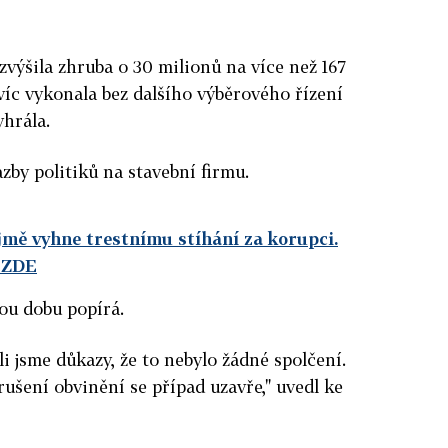
výšila zhruba o 30 milionů na více než 167
íc vykonala bez dalšího výběrového řízení
yhrála.
azby politiků na stavební firmu.
jmě vyhne trestnímu stíhání za korupci.
e ZDE
ou dobu popírá.
li jsme důkazy, že to nebylo žádné spolčení.
zrušení obvinění se případ uzavře," uvedl ke