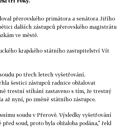
kl tři roky.
aloval přerovského primátora a senátora Jiřího
pětici dalších zástupců přerovského magistrátu
ázkám ve městě.
uckého krajského státního zastupitelství Vít
soudu po třech letech vyšetřování.
rhla šestici zástupců radnice obžalovat
ně trestní stíhání zastaveno s tím, že trestný
la až nyní, po změně státního zástupce.
esnímu soudu v Přerově. Výsledky vyšetřování
 před soud, proto byla obžaloba podána," řekl