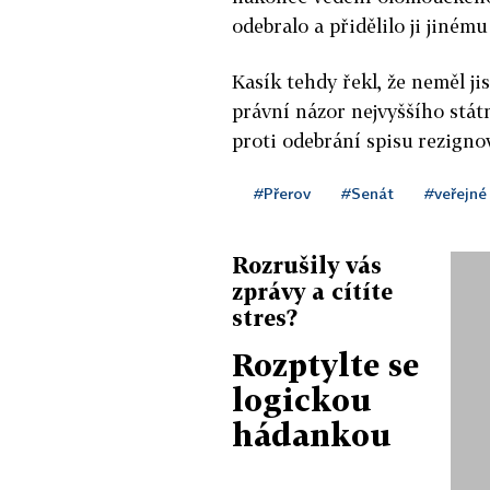
odebralo a přidělilo ji jinému
Kasík tehdy řekl, že neměl ji
právní názor nejvyššího stát
proti odebrání spisu rezigno
#Přerov
#Senát
#veřejné
Rozrušily vás
zprávy a cítíte
stres?
Rozptylte se
logickou
hádankou