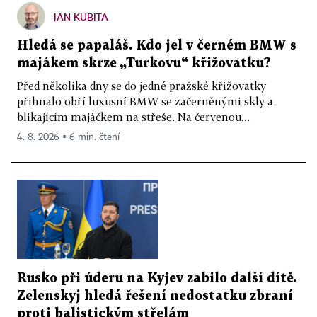
JAN KUBITA
Hledá se papaláš. Kdo jel v černém BMW s
majákem skrze „Turkovu“ křižovatku?
Před několika dny se do jedné pražské křižovatky
přihnalo obří luxusní BMW se začerněnými skly a
blikajícím majáčkem na střeše. Na červenou...
4. 8. 2026 ▪ 6 min. čtení
Rusko při úderu na Kyjev zabilo další dítě.
Zelenskyj hledá řešení nedostatku zbraní
proti balistickým střelám