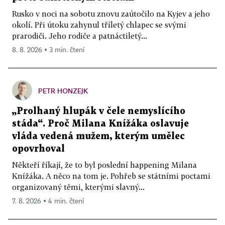
Rusko v noci na sobotu znovu zaútočilo na Kyjev a jeho
okolí. Při útoku zahynul tříletý chlapec se svými
prarodiči. Jeho rodiče a patnáctiletý...
8. 8. 2026 ▪ 3 min. čtení
PETR HONZEJK
„Prolhaný hlupák v čele nemyslícího
stáda“. Proč Milana Knížáka oslavuje
vláda vedená mužem, kterým umělec
opovrhoval
Někteří říkají, že to byl poslední happening Milana
Knížáka. A něco na tom je. Pohřeb se státními poctami
organizovaný těmi, kterými slavný...
7. 8. 2026 ▪ 4 min. čtení