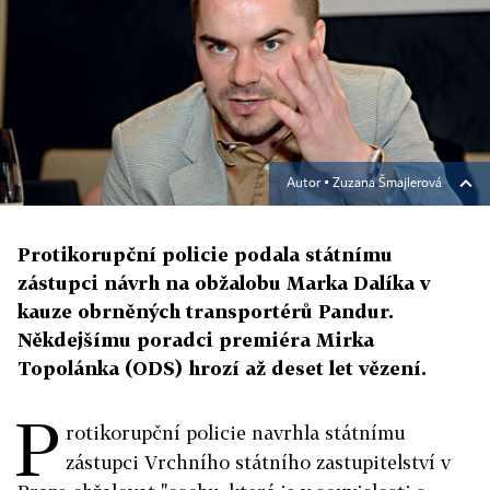
Autor ▪
Zuzana Šmajlerová
Protikorupční policie podala státnímu
zástupci návrh na obžalobu Marka Dalíka v
kauze obrněných transportérů Pandur.
Někdejšímu poradci premiéra Mirka
Topolánka (ODS) hrozí až deset let vězení.
P
rotikorupční policie navrhla státnímu
zástupci Vrchního státního zastupitelství v