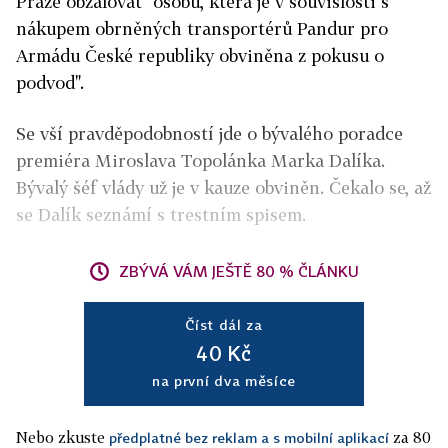
Praze obžalovat "osobu, která je v souvislosti s
nákupem obrněných transportérů Pandur pro
Armádu České republiky obviněna z pokusu o
podvod".
Se vší pravděpodobností jde o bývalého poradce
premiéra Miroslava Topolánka Marka Dalíka.
Bývalý šéf vlády už je v kauze obviněn. Čekalo se, až
se Dalík seznámí s trestním spisem.
ZBÝVÁ VÁM JEŠTĚ 80 % ČLÁNKU
Číst dál za
40 Kč
na první dva měsíce
Nebo zkuste
za 80
předplatné bez reklam a s mobilní aplikací