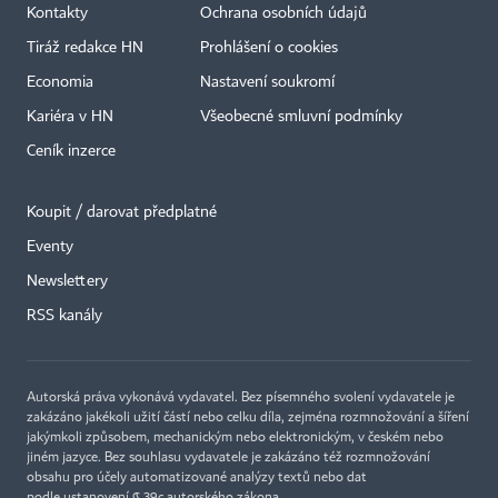
Kontakty
Ochrana osobních údajů
Tiráž redakce HN
Prohlášení o cookies
Economia
Nastavení soukromí
Kariéra v HN
Všeobecné smluvní podmínky
Ceník inzerce
Koupit / darovat předplatné
Eventy
×
Newslettery
RSS kanály
Autorská práva vykonává vydavatel. Bez písemného svolení vydavatele je
zakázáno jakékoli užití částí nebo celku díla, zejména rozmnožování a šíření
jakýmkoli způsobem, mechanickým nebo elektronickým, v českém nebo
jiném jazyce. Bez souhlasu vydavatele je zakázáno též rozmnožování
obsahu pro účely automatizované analýzy textů nebo dat
podle ustanovení § 39c autorského zákona.