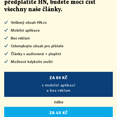
předplatíte HN, budete moci číst
všechny naše články
.
Veškerý obsah HN.cz
Mobilní aplikace
Bez reklam
Odemykejte obsah pro přátele
Články v audioverzi + playlist
Možnost kdykoliv zrušit
ZA 80 KČ
s mobilní aplikací
a bez reklam
nebo
ZA 40 KČ