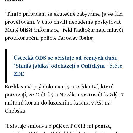
"Tímto případem se skutečně zabýváme, je ve fázi
prověřování. V tuto chvíli nebudeme poskytovat
žádné bližší informace," řekl Radiožurnálu mluvčí
protikorupční policie Jaroslav Ibehej.
Ústecká ODS se očišťuje od černých duší.
"Shnilá jablka" odcházejí s Oulickým
- čtěte
ZDE
Rozhlas má prý dokumenty a svědectví, které
potvrzují, že Oulický a Novák investovali každý 17
milionů korun do luxusního kasina v Aši na
Chebsku.
"Existuje smlouva o půjčce. Půjčili mi peníze,