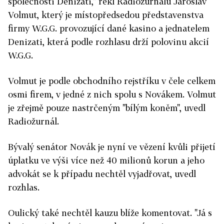
společnosti Denizati," řekl Radiožurnálu Jaroslav
Volmut, který je místopředsedou představenstva
firmy W.G.G. provozující dané kasino a jednatelem
Denizati, která podle rozhlasu drží polovinu akcií
W.G.G.
Volmut je podle obchodního rejstříku v čele celkem
osmi firem, v jedné z nich spolu s Novákem. Volmut
je zřejmě pouze nastrčeným "bílým koněm", uvedl
Radiožurnál.
Bývalý senátor Novák je nyní ve vězení kvůli přijetí
úplatku ve výši více než 40 milionů korun a jeho
advokát se k případu nechtěl vyjadřovat, uvedl
rozhlas.
Oulický také nechtěl kauzu blíže komentovat. "Já s