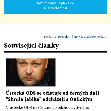
bez mobilní aplikace
a s reklamou
|
Předplatné HN+ je zcela bez reklam.
Související články
Ústecká ODS se očišťuje od černých duší.
"Shnilá jablka" odcházejí s Oulickým
V ústecké ODS nezůstane po odchodu vlivného