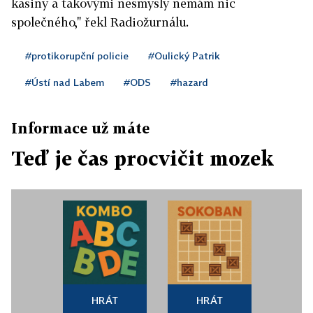
kasiny a takovými nesmysly nemám nic
společného," řekl Radiožurnálu.
#protikorupční policie
#Oulický Patrik
#Ústí nad Labem
#ODS
#hazard
Informace už máte
Teď je čas procvičit mozek
HRÁT
HRÁT