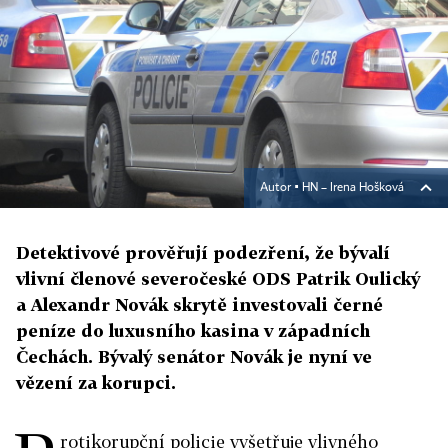
Autor ▪
HN – Irena Hošková
Detektivové prověřují podezření, že bývalí
vlivní členové severočeské ODS Patrik Oulický
a Alexandr Novák skrytě investovali černé
peníze do luxusního kasina v západních
Čechách. Bývalý senátor Novák je nyní ve
vězení za korupci.
rotikorupční policie vyšetřuje vlivného