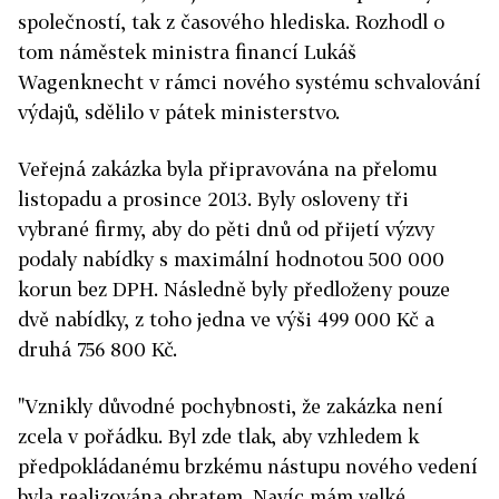
společností, tak z časového hlediska. Rozhodl o
tom náměstek ministra financí Lukáš
Wagenknecht v rámci nového systému schvalování
výdajů, sdělilo v pátek ministerstvo.
Veřejná zakázka byla připravována na přelomu
listopadu a prosince 2013. Byly osloveny tři
vybrané firmy, aby do pěti dnů od přijetí výzvy
podaly nabídky s maximální hodnotou 500 000
korun bez DPH. Následně byly předloženy pouze
dvě nabídky, z toho jedna ve výši 499 000 Kč a
druhá 756 800 Kč.
"Vznikly důvodné pochybnosti, že zakázka není
zcela v pořádku. Byl zde tlak, aby vzhledem k
předpokládanému brzkému nástupu nového vedení
byla realizována obratem. Navíc mám velké