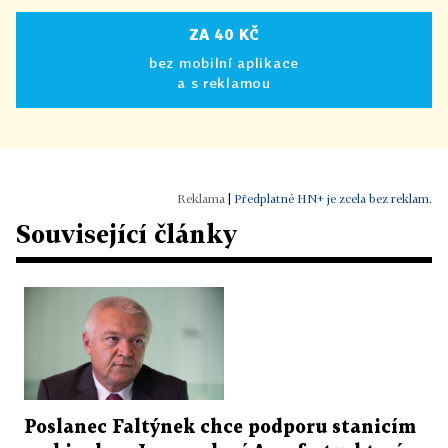
ZA 40 KČ
bez mobilní aplikace
a s reklamou
|
Předplatné HN+ je zcela bez reklam.
Související články
Poslanec Faltýnek chce podporu stanicím