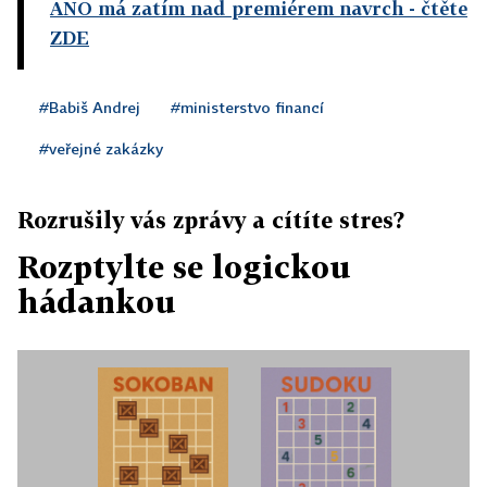
ANO má zatím nad premiérem navrch
- čtěte
ZDE
#Babiš Andrej
#ministerstvo financí
#veřejné zakázky
Rozrušily vás zprávy a cítíte stres?
Rozptylte se logickou
hádankou