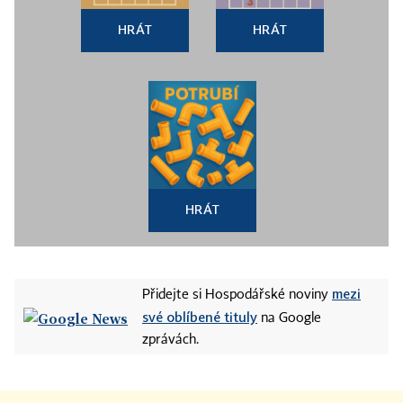
HRÁT
HRÁT
HRÁT
mezi
Přidejte si Hospodářské noviny
své oblíbené tituly
na Google
zprávách.