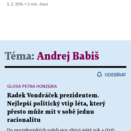
5. 2. 2014 ▪ 5 min. čtení
Téma:
Andrej Babiš
ODEBÍRAT
GLOSA PETRA HONZEJKA
Radek Vondráček prezidentem.
Nejlepší politický vtip léta, který
přesto může mít v sobě jednu
racionalitu
Do prezidentských voleb sice zbývá ještě rok a čtyři