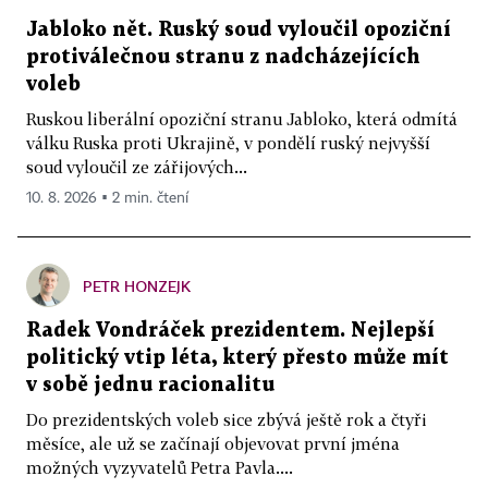
Jabloko nět. Ruský soud vyloučil opoziční
protiválečnou stranu z nadcházejících
voleb
Ruskou liberální opoziční stranu Jabloko, která odmítá
válku Ruska proti Ukrajině, v pondělí ruský nejvyšší
soud vyloučil ze zářijových...
10. 8. 2026 ▪ 2 min. čtení
PETR HONZEJK
Radek Vondráček prezidentem. Nejlepší
politický vtip léta, který přesto může mít
v sobě jednu racionalitu
Do prezidentských voleb sice zbývá ještě rok a čtyři
měsíce, ale už se začínají objevovat první jména
možných vyzyvatelů Petra Pavla....