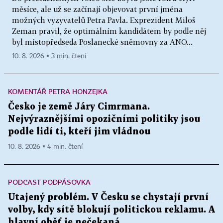
měsíce, ale už se začínají objevovat první jména
možných vyzyvatelů Petra Pavla. Exprezident Miloš
Zeman pravil, že optimálním kandidátem by podle něj
byl místopředseda Poslanecké sněmovny za ANO...
10. 8. 2026 ▪ 3 min. čtení
KOMENTÁŘ PETRA HONZEJKA
Česko je země Járy Cimrmana.
Nejvýraznějšími opozičními politiky jsou
podle lidí ti, kteří jim vládnou
10. 8. 2026 ▪ 4 min. čtení
PODCAST PODPÁSOVKA
Utajený problém. V Česku se chystají první
volby, kdy sítě blokují politickou reklamu. A
hlavní oběť je nečekaná