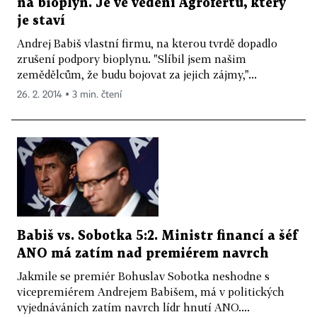
na bioplyn. Je ve vedení Agrofertu, který
je staví
Andrej Babiš vlastní firmu, na kterou tvrdě dopadlo
zrušení podpory bioplynu. "Slíbil jsem našim
zemědělcům, že budu bojovat za jejich zájmy,"...
26. 2. 2014 ▪ 3 min. čtení
Babiš vs. Sobotka 5:2. Ministr financí a šéf
ANO má zatím nad premiérem navrch
Jakmile se premiér Bohuslav Sobotka neshodne s
vicepremiérem Andrejem Babišem, má v politických
vyjednáváních zatím navrch lídr hnutí ANO....