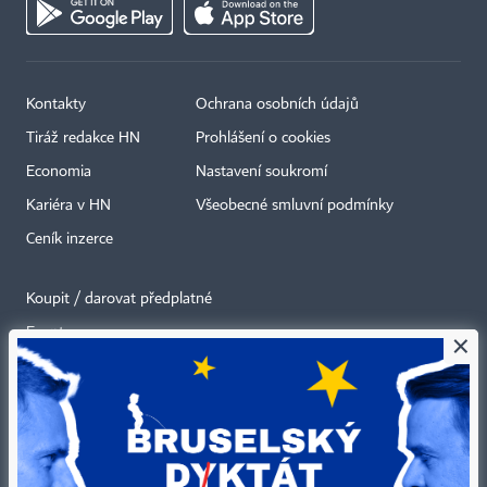
Kontakty
Ochrana osobních údajů
Tiráž redakce HN
Prohlášení o cookies
Economia
Nastavení soukromí
Kariéra v HN
Všeobecné smluvní podmínky
Ceník inzerce
Koupit / darovat předplatné
Eventy
×
Newslettery
RSS kanály
Autorská práva vykonává vydavatel. Bez písemného svolení vydavatele je