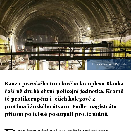
Autor ▪
archiv HN
Kauzu pražského tunelového komplexu Blanka
řeší už druhá elitní policejní jednotka. Kromě
té protikorupční i jejich kolegové z
protimafiánského útvaru. Podle magistrátu
přitom policisté postupují protichůdně.