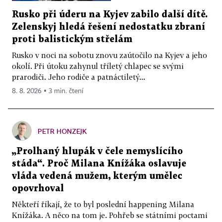
Rusko při úderu na Kyjev zabilo další dítě.
Zelenskyj hledá řešení nedostatku zbraní
proti balistickým střelám
Rusko v noci na sobotu znovu zaútočilo na Kyjev a jeho
okolí. Při útoku zahynul tříletý chlapec se svými
prarodiči. Jeho rodiče a patnáctiletý...
8. 8. 2026 ▪ 3 min. čtení
PETR HONZEJK
„Prolhaný hlupák v čele nemyslícího
stáda“. Proč Milana Knížáka oslavuje
vláda vedená mužem, kterým umělec
opovrhoval
Někteří říkají, že to byl poslední happening Milana
Knížáka. A něco na tom je. Pohřeb se státními poctami