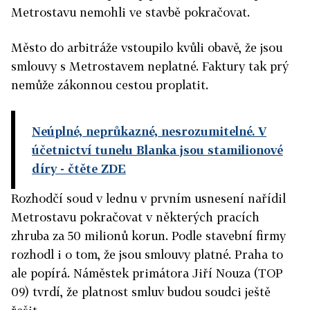
Metrostavu nemohli ve stavbě pokračovat.
Město do arbitráže vstoupilo kvůli obavě, že jsou
smlouvy s Metrostavem neplatné. Faktury tak prý
nemůže zákonnou cestou proplatit.
Neúplné, neprůkazné, nesrozumitelné. V
účetnictví tunelu Blanka jsou stamilionové
díry
- čtěte ZDE
Rozhodčí soud v lednu v prvním usnesení nařídil
Metrostavu pokračovat v některých pracích
zhruba za 50 milionů korun. Podle stavební firmy
rozhodl i o tom, že jsou smlouvy platné. Praha to
ale popírá. Náměstek primátora Jiří Nouza (TOP
09) tvrdí, že platnost smluv budou soudci ještě