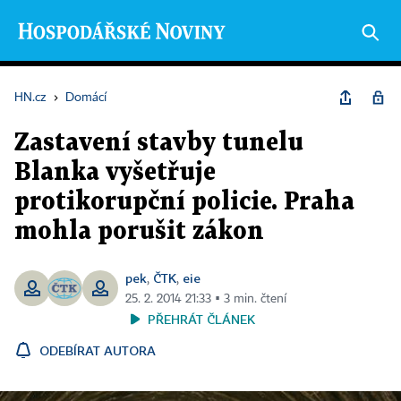
HN.cz
›
Domácí
Zastavení stavby tunelu
Blanka vyšetřuje
protikorupční policie. Praha
mohla porušit zákon
pek
ČTK
eie
,
,
25. 2. 2014 21:33 ▪ 3 min. čtení
PŘEHRÁT ČLÁNEK
ODEBÍRAT AUTORA