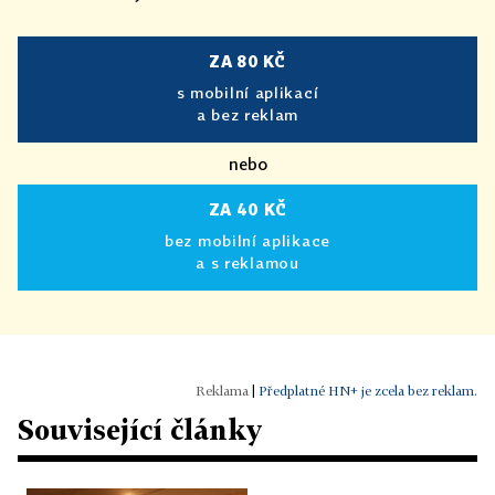
ZA 80 KČ
s mobilní aplikací
a bez reklam
nebo
ZA 40 KČ
bez mobilní aplikace
a s reklamou
|
Předplatné HN+ je zcela bez reklam.
Související články