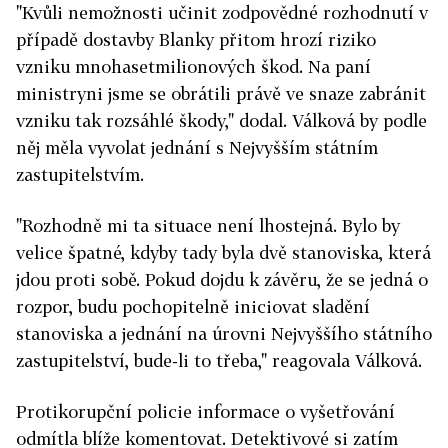
"Kvůli nemožnosti učinit zodpovědné rozhodnutí v
případě dostavby Blanky přitom hrozí riziko
vzniku mnohasetmilionových škod. Na paní
ministryni jsme se obrátili právě ve snaze zabránit
vzniku tak rozsáhlé škody," dodal. Válková by podle
něj měla vyvolat jednání s Nejvyšším státním
zastupitelstvím.
"Rozhodně mi ta situace není lhostejná. Bylo by
velice špatné, kdyby tady byla dvě stanoviska, která
jdou proti sobě. Pokud dojdu k závěru, že se jedná o
rozpor, budu pochopitelně iniciovat sladění
stanoviska a jednání na úrovni Nejvyššího státního
zastupitelství, bude-li to třeba," reagovala Válková.
Protikorupční policie informace o vyšetřování
odmítla blíže komentovat. Detektivové si zatím