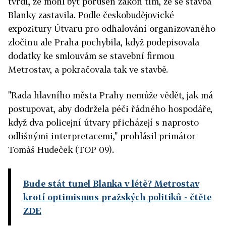
tvrdí, že mohl být porušen zákon tím, že se stavba
Blanky zastavila. Podle českobudějovické
expozitury Útvaru pro odhalování organizovaného
zločinu ale Praha pochybila, když podepisovala
dodatky ke smlouvám se stavební firmou
Metrostav, a pokračovala tak ve stavbě.
"Rada hlavního města Prahy nemůže vědět, jak má
postupovat, aby dodržela péči řádného hospodáře,
když dva policejní útvary přicházejí s naprosto
odlišnými interpretacemi," prohlásil primátor
Tomáš Hudeček (TOP 09).
Bude stát tunel Blanka v létě? Metrostav
krotí optimismus pražských politiků
- čtěte
ZDE