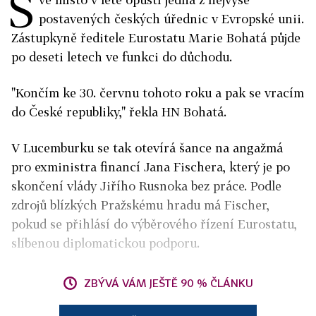
S
postavených českých úřednic v Evropské unii.
Zástupkyně ředitele Eurostatu Marie Bohatá půjde
po deseti letech ve funkci do důchodu.
"Končím ke 30. červnu tohoto roku a pak se vracím
do České republiky," řekla HN Bohatá.
V Lucemburku se tak otevírá šance na angažmá
pro exministra financí Jana Fischera, který je po
skončení vlády Jiřího Rusnoka bez práce. Podle
zdrojů blízkých Pražskému hradu má Fischer,
pokud se přihlásí do výběrového řízení Eurostatu,
slíbenou diplomatickou podporu.
ZBÝVÁ VÁM JEŠTĚ 90 % ČLÁNKU