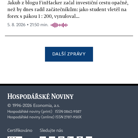
Jakub z blogu FinHacker začal investiční cestu opačně,
než by dnes radil začátečníkům: jako student vletěl na
forex s pákou 1 : 200, vynuloval...
5. 8. 2026 ▪ 21:50 min.
DALŠÍ ZPRÁVY
©
1996-2026
Economia, a.s.
Hospodářské noviny (print) ISSN 0862-9587
Hospodářské noviny (online) ISSN 2787-950X
Certifikováno
Sledujte nás