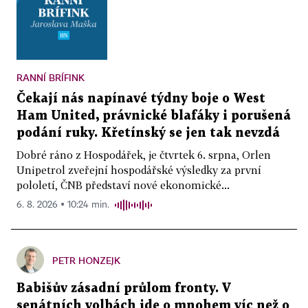
RANNÍ BRÍFINK
Čekají nás napínavé týdny boje o West
Ham United, právnické blafáky i porušená
podání ruky. Křetínský se jen tak nevzdá
Dobré ráno z Hospodářek, je čtvrtek 6. srpna, Orlen
Unipetrol zveřejní hospodářské výsledky za první
pololetí, ČNB představí nové ekonomické...
6. 8. 2026 ▪ 10:24 min.
PETR HONZEJK
Babišův zásadní průlom fronty. V
senátních volbách jde o mnohem víc než o