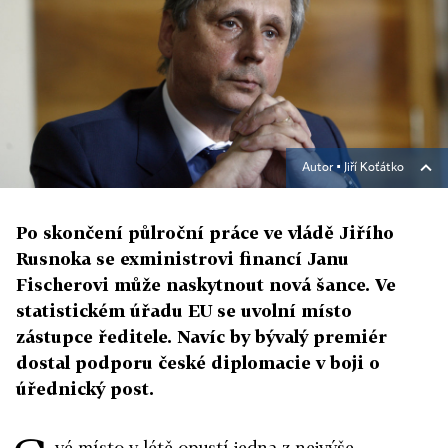
Autor ▪
Jiří Koťátko
Po skončení půlroční práce ve vládě Jiřího
Rusnoka se exministrovi financí Janu
Fischerovi může naskytnout nová šance. Ve
statistickém úřadu EU se uvolní místo
zástupce ředitele. Navíc by bývalý premiér
dostal podporu české diplomacie v boji o
úřednický post.
vé místo v létě opustí jedna z nejvýše