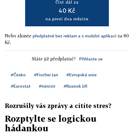
Číst dál za
40 Kč
na první dva měsíce
Nebo zkuste
za 80
předplatné bez reklam a s mobilní aplikací
Kč.
Máte již předplatné?
Přihlaste se
#Česko
#Fischer Jan
#Evropská unie
#Eurostat
#ministr
#Rusnok Jiří
Rozrušily vás zprávy a cítíte stres?
Rozptylte se logickou
hádankou