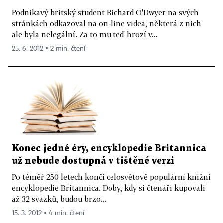
Podnikavý britský student Richard O'Dwyer na svých
stránkách odkazoval na on-line videa, některá z nich
ale byla nelegální. Za to mu teď hrozí v...
25. 6. 2012 ▪ 2 min. čtení
Konec jedné éry, encyklopedie Britannica
už nebude dostupná v tištěné verzi
Po téměř 250 letech končí celosvětově populární knižní
encyklopedie Britannica. Doby, kdy si čtenáři kupovali
až 32 svazků, budou brzo...
15. 3. 2012 ▪ 4 min. čtení