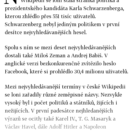
Wikipedii se loni stala stránka politika a
prezidentského kandidáta Karla Schwarzenberga,
kterou zhlédlo přes 551 tisíc uživatelů.
Schwarzenberg nebyl jediným politikem v první
desítce nejvyhledávanějších hesel.
Spolu s ním se mezi deset nejvyhledávanějších
dostali také Miloš Zeman a Andrej Babiš. V
anglické verzi bezkonkurenčně zvítězilo heslo
Facebook, které si prohlédlo 30,4 milionu uživatelů.
Mezi nejvyhledávanější termíny v české Wikipedii
se loni zařadily různé zeměpisné názvy. Nezvykle
vysoký byl i počet politiků a státníků, žijících i
nežijících. V první padesátce nejhledanějších
výrazů se ocitly také Karel IV., T. G. Masaryk a
Václav Havel, dále Adolf Hitler a Napoleon