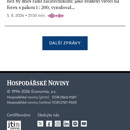
než by dnes radil začátečníkům: jako student vletěl na
forex s pákou 1 : 200, vynuloval...
5. 8. 2026 ▪ 21:50 min.
DALŠÍ ZPRÁVY
©
1996-2026
Economia, a.s.
Hospodářské noviny (print) ISSN 0862-9587
Hospodářské noviny (online) ISSN 2787-950X
Certifikováno
Sledujte nás