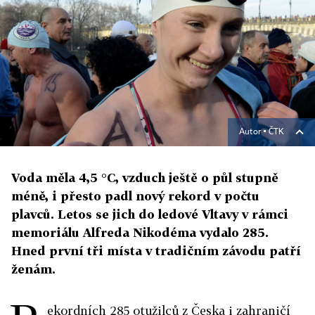
Autor ▪
ČTK
Voda měla 4,5 °C, vzduch ještě o půl stupně
méně, i přesto padl nový rekord v počtu
plavců. Letos se jich do ledové Vltavy v rámci
memoriálu Alfreda Nikodéma vydalo 285.
Hned první tři místa v tradičním závodu patří
ženám.
ekordních 285 otužilců z Česka i zahraničí