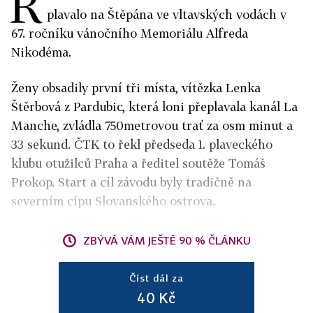
R
plavalo na Štěpána ve vltavských vodách v
67. ročníku vánočního Memoriálu Alfreda
Nikodéma.
Ženy obsadily první tři místa, vítězka Lenka
Štěrbová z Pardubic, která loni přeplavala kanál La
Manche, zvládla 750metrovou trať za osm minut a
33 sekund. ČTK to řekl předseda 1. plaveckého
klubu otužilců Praha a ředitel soutěže Tomáš
Prokop. Start a cíl závodu byly tradičně na
severním cípu Slovanského ostrova.
ZBÝVÁ VÁM JEŠTĚ 90 % ČLÁNKU
Číst dál za
40 Kč