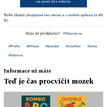
na první dva měsíce
Nebo zkuste
za 80
předplatné bez reklam a s mobilní aplikací
Kč.
Máte již předplatné?
Přihlaste se
#Praha
#Vltava
#plavání
#otužilec
#zima
#Vánoce
Informace už máte
Teď je čas procvičit mozek