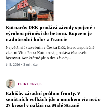
Kutnarův DEK prodává závody spojené s
výrobou příměsí do betonu. Kupcem je
nadnárodní kolos z Francie
Největší síť stavebnin v Česku DEK, kterou společně
vlastní Vít a Petra Kutnarovi, prodává část svého
byznysu. Konkrétně jde o dva závody...
6. 8. 2026 ▪ 3 min. čtení
PETR HONZEJK
Babišův zásadní průlom fronty. V
senátních volbách jde o mnohem víc než o
27 křesel v paláci na Malé Straně