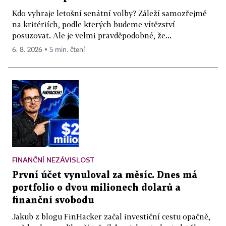
Kdo vyhraje letošní senátní volby? Záleží samozřejmě
na kritériích, podle kterých budeme vítězství
posuzovat. Ale je velmi pravděpodobné, že...
6. 8. 2026 ▪ 5 min. čtení
FINANČNÍ NEZÁVISLOST
První účet vynuloval za měsíc. Dnes má
portfolio o dvou milionech dolarů a
finanční svobodu
Jakub z blogu FinHacker začal investiční cestu opačně,