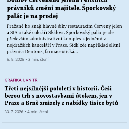
Domov Červeného jelena i elitních
právníků změní majitele. Šporkovský
palác je na prodej
Pražané ho znají hlavně díky restauracím Červený jelen
a SIA a také cukráři Skálovi. Šporkovský palác je ale
především administrativní komplex s jedněmi z
nejdražších kanceláří v Praze. Sídlí zde například elitní
právníci Dentons, farmaceutická...
6. 8. 2026 ▪ 3 min. čtení
GRAFIKA UVNITŘ
Třetí nejsilnější pololetí v historii. Češi
berou trh s novostavbami útokem, jen v
Praze a Brně zmizely z nabídky tisíce bytů
30. 7. 2026 ▪ 4 min. čtení