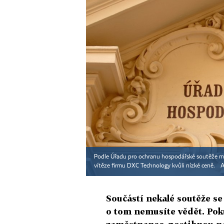
Podle Úřadu pro ochranu hospodářské soutěže min
vítěze firmu DXC Technology kvůli nízké ceně.
A
Součástí nekalé soutěže se
o tom nemusíte vědět. Pok