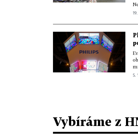
Ne
19.
P
p
Ev
ob
mi
5. 
Vybíráme z H