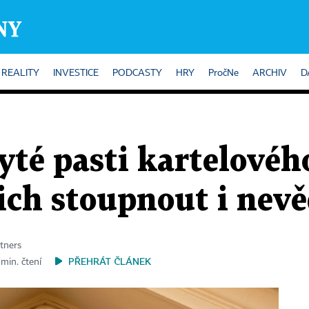
REALITY
INVESTICE
PODCASTY
HRY
PročNe
ARCHIV
D
yté pasti kartelovéh
ich stoupnout i ne
rtners
PŘEHRÁT ČLÁNEK
 min. čtení