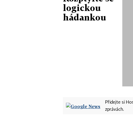
logickou
hádankou
Přidejte si H
zprávách.