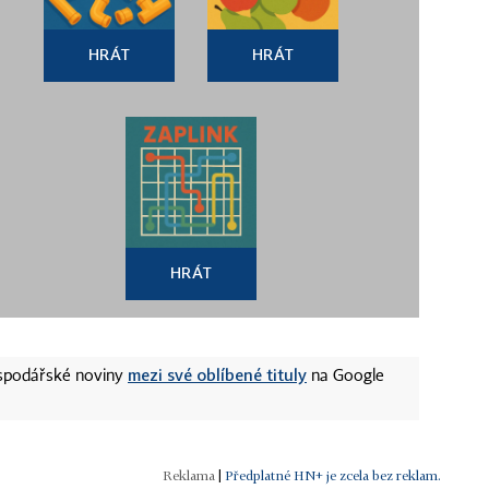
HRÁT
HRÁT
HRÁT
mezi své oblíbené tituly
ospodářské noviny
na Google
|
Předplatné HN+ je zcela bez reklam.