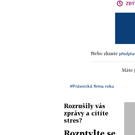
ZBÝ
Nebo zkuste
předpla
Máte j
#Právnická firma roku
Rozrušily vás
zprávy a cítíte
stres?
Rozptylte se