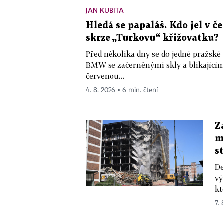
JAN KUBITA
Hledá se papaláš. Kdo jel v
skrze „Turkovu“ křižovatku?
Před několika dny se do jedné pražské
BMW se začerněnými skly a blikající
červenou...
4. 8. 2026 ▪ 6 min. čtení
Z
m
s
De
vý
kt
7.