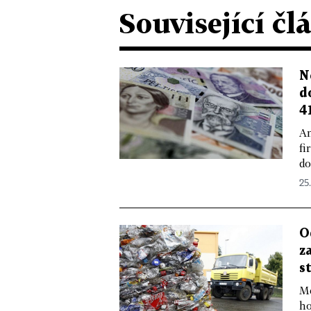
Související čl
N
d
4
An
fi
do
25.
O
z
s
Me
ho