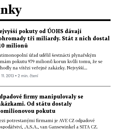
ánky
ejvyšší pokuty od ÚOHS dávají
ohromady tři miliardy. Stát z nich dostal
10 milionů
timonopolní úřad udělil šestnácti plynařským
rmám pokutu 979 milionů korun kvůli tomu, že se
hodly na vítězi veřejné zakázky. Nejvyšší...
 11. 2013 ▪ 2 min. čtení
dpadové firmy manipulovaly se
akázkami. Od státu dostaly
tomilionovou pokutu
zi potrestanými firmami je AVE CZ odpadové
spodářství, .A.S.A., van Gansewinkel a SITA CZ.