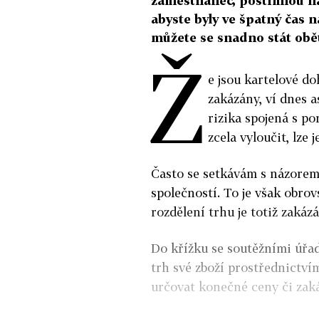
zaměstnanec, postihnou ná
abyste byly ve špatný čas n
můžete se snadno stát obě
Ž
e jsou kartelové d
zakázány, ví dnes a
rizika spojená s p
zcela vyloučit, lz
Často se setkávám s názorem,
společností. To je však obro
rozdělení trhu je totiž zakáz
Do křížku se soutěžními úřad
trh své zboží prostřednictví
určovat konečné ceny či zaká