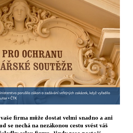
isterstvo porušilo zákon o zadávání veřejných zakázek, když vyřadilo
utor ▪
ČTK
 vaše firma může dostat velmi snadno a ani
ud se nechá na nezákonou cestu svést váš