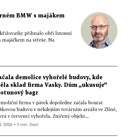
 černém BMW s majákem
 křižovatky přihnalo obří luxusní
m majáčkem na střeše. Na
ačala demolice vyhořelé budovy, kde
ěla sklad firma Vasky. Dům „ukusuje“
totunový bagr
moliční firma v pátek dopoledne začala bourat
škovou budovu v někdejším továrním areálu ve Zlíně,
erá v červenci vyhořela. Zničený objekt...
 8. 2026 ▪ 3 min. čtení