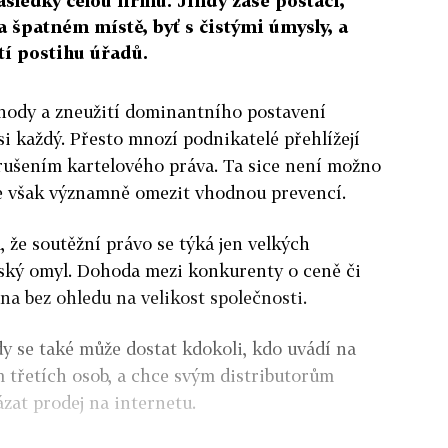
sledky celou firmu. Jindy zase postačí,
a špatném místě, byť s čistými úmysly, a
tí postihu úřadů.
ohody a zneužití dominantního postavení
si každý. Přesto mnozí podnikatelé přehlížejí
orušením kartelového práva. Ta sice není možno
e je však významně omezit vhodnou prevencí.
 že soutěžní právo se týká jen velkých
vský omyl. Dohoda mezi konkurenty o ceně či
ána bez ohledu na velikost společnosti.
y se také může dostat kdokoli, kdo uvádí na
m třetích osob, a chce svým distributorům
zat prodej na internetu.