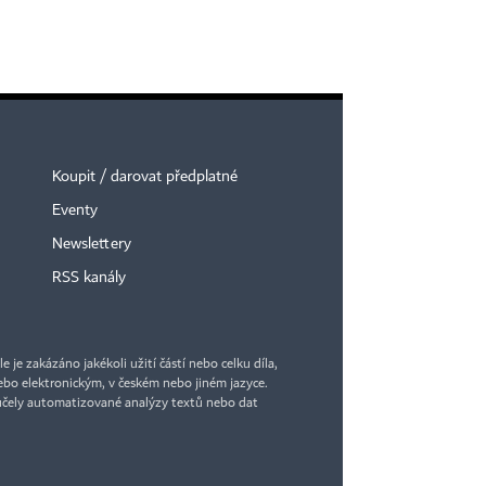
Koupit / darovat předplatné
Eventy
Newslettery
RSS kanály
×
je zakázáno jakékoli užití částí nebo celku díla,
bo elektronickým, v českém nebo jiném jazyce.
účely automatizované analýzy textů nebo dat