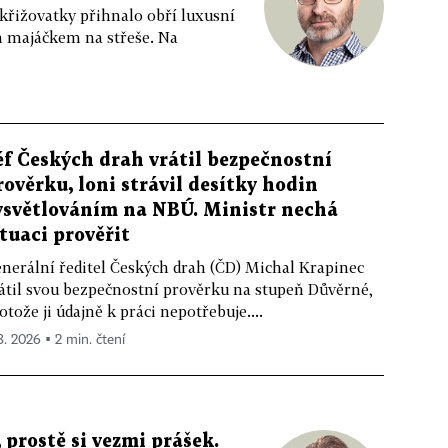
 křižovatky přihnalo obří luxusní
m majáčkem na střeše. Na
éf Českých drah vrátil bezpečnostní
rověrku, loni strávil desítky hodin
ysvětlováním na NBÚ. Ministr nechá
ituaci prověřit
nerální ředitel Českých drah (ČD) Michal Krapinec
átil svou bezpečnostní prověrku na stupeň Důvěrné,
otože ji údajně k práci nepotřebuje....
 8. 2026 ▪ 2 min. čtení
 prostě si vezmi prášek.