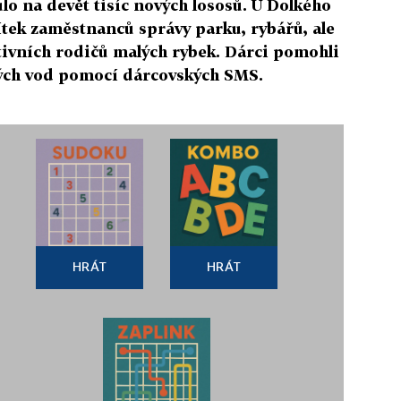
o na devět tisíc nových lososů. U Dolkého
ítek zaměstnanců správy parku, rybářů, ale
tivních rodičů malých rybek. Dárci pomohli
kých vod pomocí dárcovských SMS.
HRÁT
HRÁT