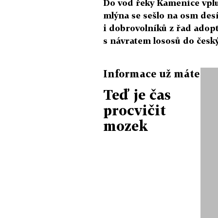
Do vod řeky Kamenice vplul
mlýna se sešlo na osm des
i dobrovolníků z řad adop
s návratem lososů do čes
Informace už máte
Teď je čas
procvičit
mozek