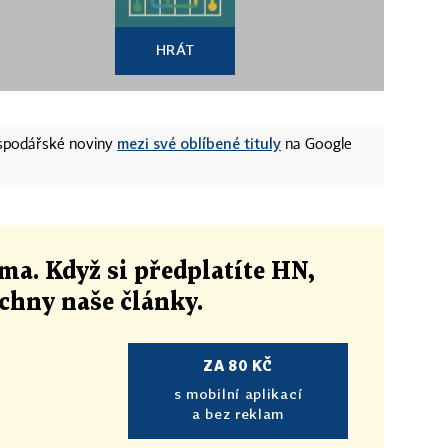
HRÁT
mezi své oblíbené tituly
ospodářské noviny
na Google
ma. Když si předplatíte HN,
echny naše články
.
ZA 80 KČ
s mobilní aplikací
a bez reklam