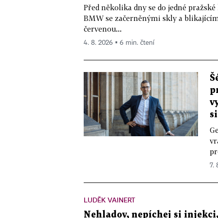
Před několika dny se do jedné pražské
BMW se začerněnými skly a blikající
červenou...
4. 8. 2026 ▪ 6 min. čtení
Š
p
v
s
Ge
vr
pr
7.
LUDĚK VAINERT
Nehladov, nepíchej si injekci,