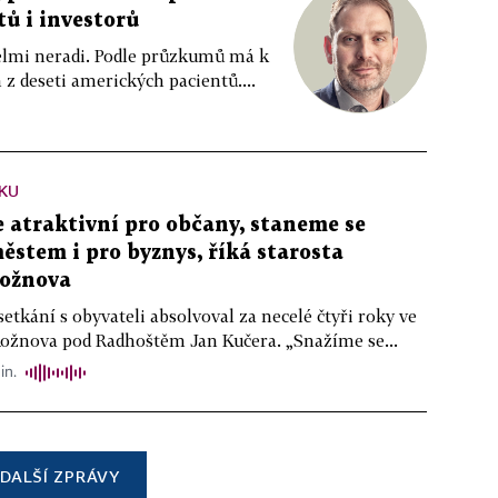
tů i investorů
 velmi neradi. Podle průzkumů má k
z deseti amerických pacientů....
KU
atraktivní pro občany, staneme se
stem i pro byznys, říká starosta
ožnova
setkání s obyvateli absolvoval za necelé čtyři roky ve
Rožnova pod Radhoštěm Jan Kučera. „Snažíme se...
in.
DALŠÍ ZPRÁVY