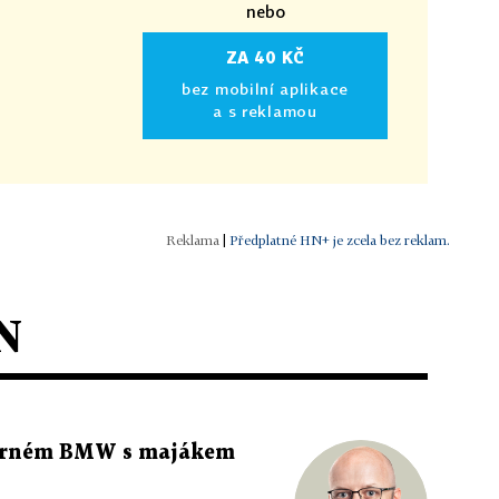
nebo
ZA 40 KČ
bez mobilní aplikace
a s reklamou
|
Předplatné HN+ je zcela bez reklam.
N
 černém BMW s majákem