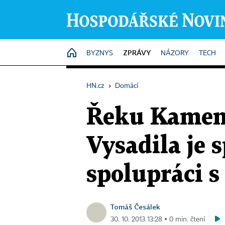
ZPRÁVY
HOME
BYZNYS
NÁZORY
TECH
HN.cz
›
Domácí
Řeku Kamenic
Vysadila je 
spolupráci s
Tomáš Česálek
30. 10. 2013 13:28 ▪ 0 min. čtení