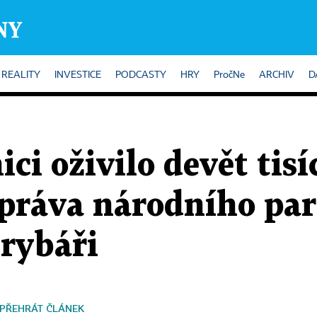
REALITY
INVESTICE
PODCASTY
HRY
PročNe
ARCHIV
D
i oživilo devět tisíc
správa národního pa
 rybáři
PŘEHRÁT ČLÁNEK