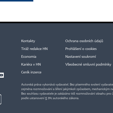
Kontakty
Ochrana osobních údajů
Tiráž redakce HN
Prohlášení o cookies
Economia
Nastavení soukromí
Kariéra v HN
Všeobecné smluvní podmínky
Ceník inzerce
Autorská práva vykonává vydavatel. Bez písemného svolení vydavatele 
zejména rozmnožování a šíření jakýmkoli způsobem, mechanickým ne
Bez souhlasu vydavatele je zakázáno též rozmnožování obsahu pro 
podle ustanovení § 39c autorského zákona.