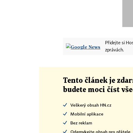
Přidejte si H
zprávách.
Tento článek
je
zdar
budete moci číst vš
Veškerý obsah HN.cz
Mobilní aplikace
Bez reklam
Odemykejte obsah pro přátele