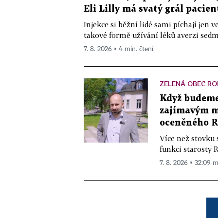
Eli Lilly má svatý grál pacien
Injekce si běžní lidé sami píchají jen
takové formě užívání léků averzi sedm 
7. 8. 2026 ▪ 4 min. čtení
ZELENÁ OBEC RO
Když budeme 
zajímavým mě
oceněného R
Více než stovku 
funkci starosty 
7. 8. 2026 ▪ 32:09 m