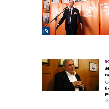
R
M
n
Vo
fi
po
27.