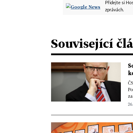
Přidejte si H
zprávách.
Související čl
S
k
ČS
Po
za
26.