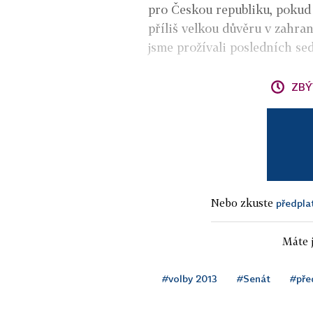
pro Českou republiku, pokud 
příliš velkou důvěru v zahran
jsme prožívali posledních sed
ZBÝ
Nebo zkuste
předpla
Máte j
#volby 2013
#Senát
#pře