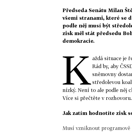
Předseda Senátu Milan Ště
všemi stranami, které se d
podle něj musí být středol
zisk měl stát předsedu Boh
demokracie.
K
aždá situace je 
Rád by, aby ČSSD
sněmovny dostano
středolevou koal
nízký. Není to ale podle něj 
Více si přečtěte v rozhovoru.
Jak zatím hodnotíte zisk 
Musí vzniknout programově st