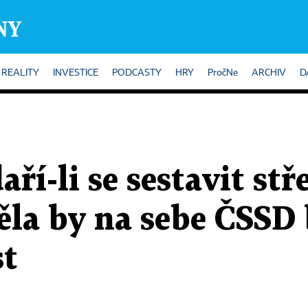
REALITY
INVESTICE
PODCASTY
HRY
PročNe
ARCHIV
D
aří-li se sestavit st
ěla by na sebe ČSSD 
st