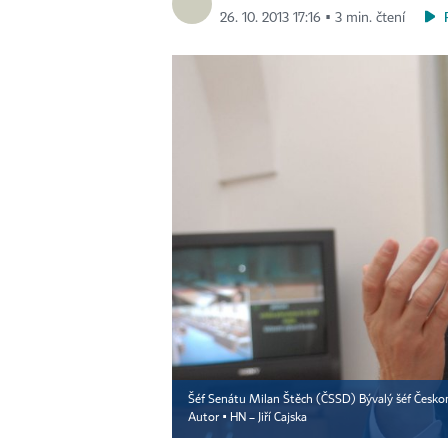
26. 10. 2013 17:16 ▪ 3 min. čtení
Šéf Senátu Milan Štěch (ČSSD) Bývalý šéf Česk
Autor ▪
HN – Jiří Cajska