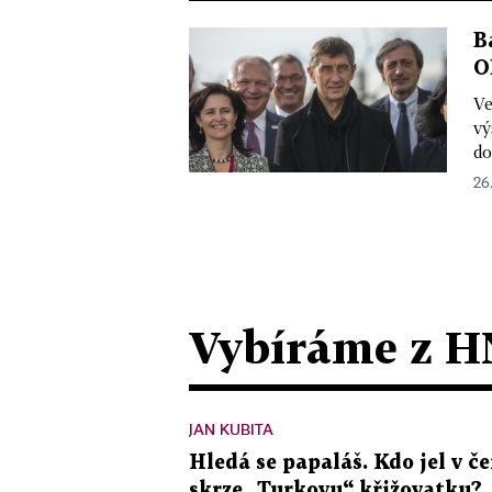
B
O
Ve
vý
do
26.
Vybíráme z H
JAN KUBITA
Hledá se papaláš. Kdo jel v
skrze „Turkovu“ křižovatku?