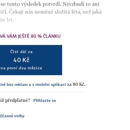
se tento výsledek potvrdí. Nevzbudí to ani
ičí. Čekají nás neméně složitá léta, než jaká
m let.
VÁ VÁM JEŠTĚ 80 % ČLÁNKU
Číst dál za
40 Kč
na první dva měsíce
za 80 Kč.
tné bez reklam a s mobilní aplikací
iž předplatné?
Přihlaste se
dčasné volby