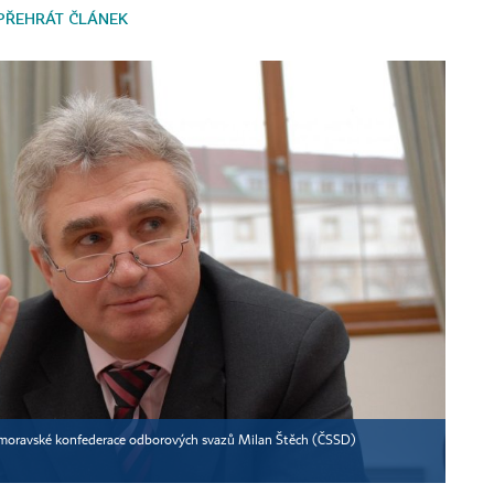
PŘEHRÁT ČLÁNEK
omoravské konfederace odborových svazů Milan Štěch (ČSSD)