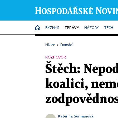
ZPRÁVY
HOME
BYZNYS
NÁZORY
TECH
HN.cz
›
Domácí
ROZHOVOR
Štěch: Nepod
koalici, nem
zodpovědno
Kateřina Surmanová