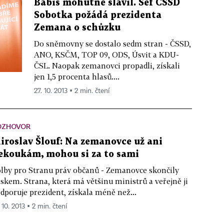
Babiš mohutně slavil. Šéf ČSSD
Sobotka požádá prezidenta
Zemana o schůzku
Do sněmovny se dostalo sedm stran - ČSSD,
ANO, KSČM, TOP 09, ODS, Úsvit a KDU-
ČSL. Naopak zemanovci propadli, získali
jen 1,5 procenta hlasů....
27. 10. 2013 ▪ 2 min. čtení
OZHOVOR
iroslav Šlouf: Na zemanovce už ani
ekoukám, mohou si za to sami
lby pro Stranu práv občanů - Zemanovce skončily
askem. Strana, která má většinu ministrů a veřejně ji
dporuje prezident, získala méně než...
 10. 2013 ▪ 2 min. čtení