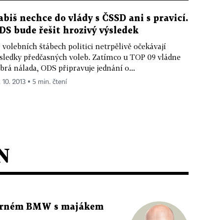
abiš nechce do vlády s ČSSD ani s pravicí.
DS bude řešit hrozivý výsledek
 volebních štábech politici netrpělivě očekávají
sledky předčasných voleb. Zatímco u TOP 09 vládne
brá nálada, ODS připravuje jednání o...
 10. 2013 ▪ 5 min. čtení
N
 černém BMW s majákem