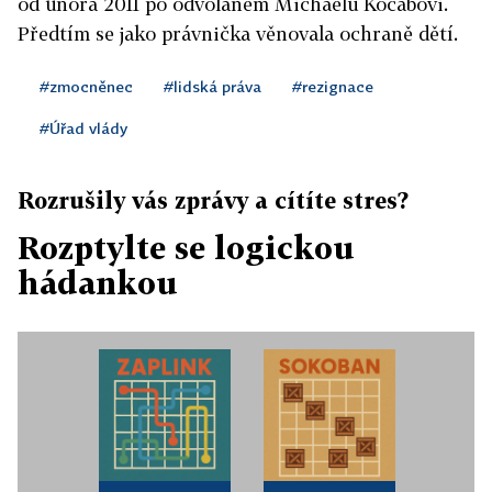
od února 2011 po odvolaném Michaelu Kocábovi.
Předtím se jako právnička věnovala ochraně dětí.
#zmocněnec
#lidská práva
#rezignace
#Úřad vlády
Rozrušily vás zprávy a cítíte stres?
Rozptylte se logickou
hádankou