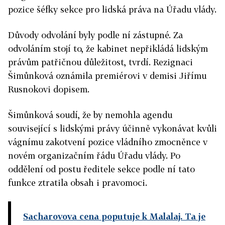
pozice šéfky sekce pro lidská práva na Úřadu vlády.
Důvody odvolání byly podle ní zástupné. Za
odvoláním stojí to, že kabinet nepřikládá lidským
právům patřičnou důležitost, tvrdí. Rezignaci
Šimůnková oznámila premiérovi v demisi Jiřímu
Rusnokovi dopisem.
Šimůnková soudí, že by nemohla agendu
související s lidskými právy účinně vykonávat kvůli
vágnímu zakotvení pozice vládního zmocněnce v
novém organizačním řádu Úřadu vlády. Po
oddělení od postu ředitele sekce podle ní tato
funkce ztratila obsah i pravomoci.
Sacharovova cena poputuje k Malalaj. Ta je