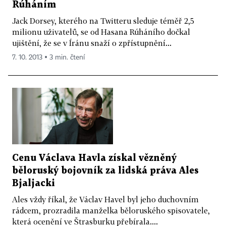
Rúháním
Jack Dorsey, kterého na Twitteru sleduje téměř 2,5
milionu uživatelů, se od Hasana Rúháního dočkal
ujištění, že se v Íránu snaží o zpřístupnění...
7. 10. 2013 ▪ 3 min. čtení
Cenu Václava Havla získal vězněný
běloruský bojovník za lidská práva Ales
Bjaljacki
Ales vždy říkal, že Václav Havel byl jeho duchovním
rádcem, prozradila manželka běloruského spisovatele,
která ocenění ve Štrasburku přebírala....