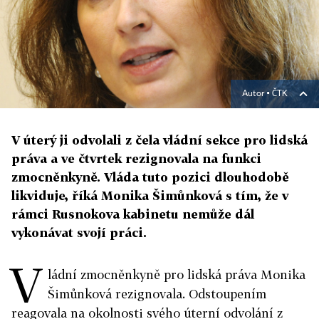
Autor ▪
ČTK
V úterý ji odvolali z čela vládní sekce pro lidská
práva a ve čtvrtek rezignovala na funkci
zmocněnkyně. Vláda tuto pozici dlouhodobě
likviduje, říká Monika Šimůnková s tím, že v
rámci Rusnokova kabinetu nemůže dál
vykonávat svojí práci.
V
ládní zmocněnkyně pro lidská práva Monika
Šimůnková rezignovala. Odstoupením
reagovala na okolnosti svého úterní odvolání z