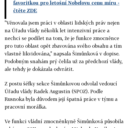
favoritkou pro letošní Nobelovu cenu míru
-
čtěte ZDE
"Věnovala jsem práci v oblasti lidských práv nejen
na Úřadu vlády několik let intenzivní práce a
nechci se podílet na tom, že je funkce zmocněnce
pro tuto oblast opět zbavována svého obsahu a tím
vlastně likvidována," napsala Šimůnková v dopise.
Podobným snahám prý čelila už za předchozí vlády,
ale tehdy je dokázala odvrátit.
Z postu šéfky sekce Šimůnkovou odvolal vedoucí
Úřadu vlády Radek Augustin (SPOZ). Podle
Rusnoka byla důvodem její špatná práce v týmu a
pracovní morálka.
Ve funkci vládní zmocněnkyně Šimůnková působila