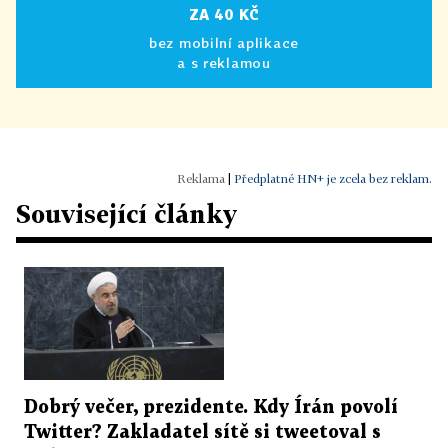
ZA 40 KČ
bez mobilní aplikace
a s reklamou
|
Předplatné HN+ je zcela bez reklam.
Související články
Dobrý večer, prezidente. Kdy Írán povolí
Twitter? Zakladatel sítě si tweetoval s