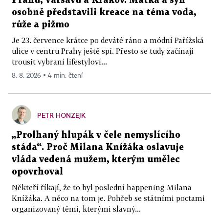
Prahu, Varšavu a Krakov. Matka a syn
osobně představili kreace na téma voda,
růže a pižmo
Je 23. července krátce po deváté ráno a módní Pařížská
ulice v centru Prahy ještě spí. Přesto se tudy začínají
trousit vybraní lifestyloví...
8. 8. 2026 ▪ 4 min. čtení
PETR HONZEJK
„Prolhaný hlupák v čele nemyslícího
stáda“. Proč Milana Knížáka oslavuje
vláda vedená mužem, kterým umělec
opovrhoval
Někteří říkají, že to byl poslední happening Milana
Knížáka. A něco na tom je. Pohřeb se státními poctami
organizovaný těmi, kterými slavný...