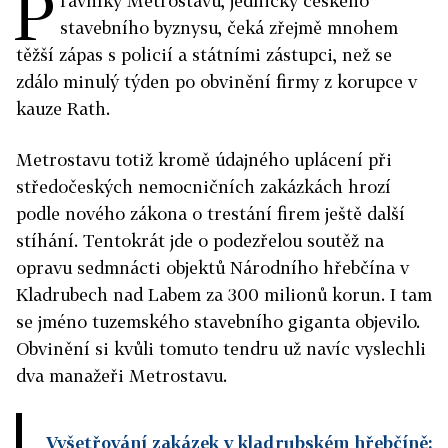
P
rávníky Metrostavu, jedničky českého
stavebního byznysu, čeká zřejmě mnohem
těžší zápas s policií a státními zástupci, než se
zdálo minulý týden po obvinění firmy z korupce v
kauze Rath.
Metrostavu totiž kromě údajného uplácení při
středočeských nemocničních zakázkách hrozí
podle nového zákona o trestání firem ještě další
stíhání. Tentokrát jde o podezřelou soutěž na
opravu sedmnácti objektů Národního hřebčína v
Kladrubech nad Labem za 300 milionů korun. I tam
se jméno tuzemského stavebního giganta objevilo.
Obvinění si kvůli tomuto tendru už navíc vyslechli
dva manažeři Metrostavu.
Vyšetřování zakázek v kladrubském hřebčíně: