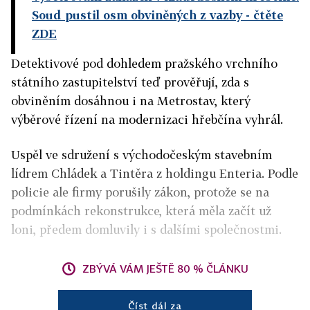
Soud pustil osm obviněných z vazby
- čtěte
ZDE
Detektivové pod dohledem pražského vrchního
státního zastupitelství teď prověřují, zda s
obviněním dosáhnou i na Metrostav, který
výběrové řízení na modernizaci hřebčína vyhrál.
Uspěl ve sdružení s východočeským stavebním
lídrem Chládek a Tintěra z holdingu Enteria. Podle
policie ale firmy porušily zákon, protože se na
podmínkách rekonstrukce, která měla začít už
loni, předem domluvily i s dalšími společnostmi.
ZBÝVÁ VÁM JEŠTĚ 80 % ČLÁNKU
Číst dál za