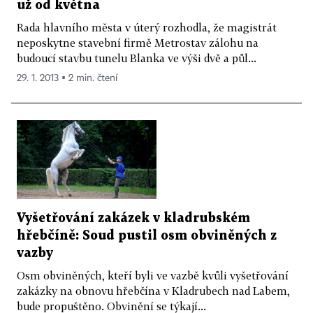
už od května
Rada hlavního města v úterý rozhodla, že magistrát
neposkytne stavební firmě Metrostav zálohu na
budoucí stavbu tunelu Blanka ve výši dvě a půl...
29. 1. 2013 ▪ 2 min. čtení
Vyšetřování zakázek v kladrubském
hřebčíně: Soud pustil osm obviněných z
vazby
Osm obviněných, kteří byli ve vazbě kvůli vyšetřování
zakázky na obnovu hřebčína v Kladrubech nad Labem,
bude propuštěno. Obvinění se týkají...