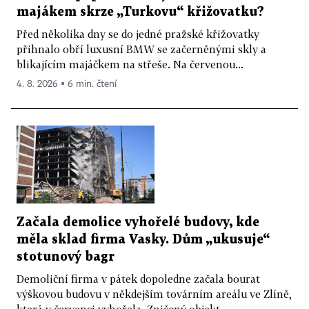
majákem skrze „Turkovu“ křižovatku?
Před několika dny se do jedné pražské křižovatky
přihnalo obří luxusní BMW se začerněnými skly a
blikajícím majáčkem na střeše. Na červenou...
4. 8. 2026 ▪ 6 min. čtení
Začala demolice vyhořelé budovy, kde
měla sklad firma Vasky. Dům „ukusuje“
stotunový bagr
Demoliční firma v pátek dopoledne začala bourat
výškovou budovu v někdejším továrním areálu ve Zlíně,
která v červenci vyhořela. Zničený objekt...