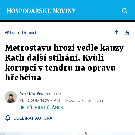
HN.cz
›
Domácí
Metrostavu hrozí vedle kauzy
Rath další stíhání. Kvůli
korupci v tendru na opravu
hřebčína
Petr Koděra
redaktor
21. 10. 2013 13:29 ▪ Aktualizováno ▪ 5 min. čtení
PŘEHRÁT ČLÁNEK
ODEBÍRAT AUTORA