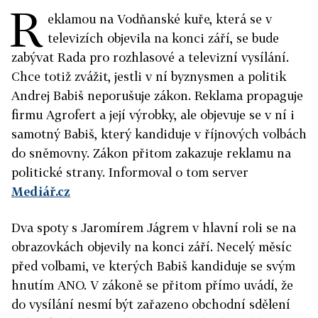
R
eklamou na Vodňanské kuře, která se v
televizích objevila na konci září, se bude
zabývat Rada pro rozhlasové a televizní vysílání.
Chce totiž zvážit, jestli v ní byznysmen a politik
Andrej Babiš neporušuje zákon. Reklama propaguje
firmu Agrofert a její výrobky, ale objevuje se v ní i
samotný Babiš, který kandiduje v říjnových volbách
do sněmovny. Zákon přitom zakazuje reklamu na
politické strany. Informoval o tom server
Mediář.cz
Dva spoty s Jaromírem Jágrem v hlavní roli se na
obrazovkách objevily na konci září. Necelý měsíc
před volbami, ve kterých Babiš kandiduje se svým
hnutím ANO. V zákoně se přitom přímo uvádí, že
do vysílání nesmí být zařazeno obchodní sdělení