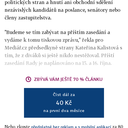
politických stran a hnutí ani obchodní sdělení
nezávislých kandidátů na poslance, senátory nebo
členy zastupitelstva.
"Budeme se tím zabývat na příštím zasedání a
vydáme k tomu tiskovou zprávu," řekla pro
Mediář.cz předsedkyně strany Kateřina Kalistová s
tím, že z diváků si ještě nikdo nestěžoval. Příští
zasedání Rady je naplánováno na 15. a 16. října.
ZBÝVÁ VÁM JEŠTĚ 70 % ČLÁNKU
Číst dál za
40 Kč
na první dva měsíce
Nebo zkuste
za 80
předplatné bez reklam a s mobilní aplikací