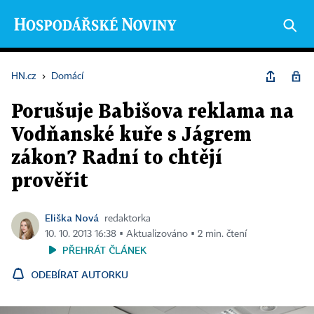
HN.cz
›
Domácí
Porušuje Babišova reklama na
Vodňanské kuře s Jágrem
zákon? Radní to chtějí
prověřit
Eliška Nová
redaktorka
10. 10. 2013 16:38 ▪ Aktualizováno ▪ 2 min. čtení
PŘEHRÁT ČLÁNEK
ODEBÍRAT AUTORKU