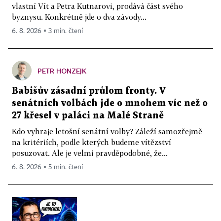
vlastní Vít a Petra Kutnarovi, prodává část svého
byznysu. Konkrétně jde o dva závody...
6. 8. 2026 ▪ 3 min. čtení
PETR HONZEJK
Babišův zásadní průlom fronty. V
senátních volbách jde o mnohem víc než o
27 křesel v paláci na Malé Straně
Kdo vyhraje letošní senátní volby? Záleží samozřejmě
na kritériích, podle kterých budeme vítězství
posuzovat. Ale je velmi pravděpodobné, že...
6. 8. 2026 ▪ 5 min. čtení