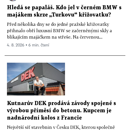
Hledá se papaláš. Kdo jel v černém BMW s
majákem skrze „Turkovu“ křižovatku?
Před několika dny se do jedné pražské křižovatky
přihnalo obří luxusní BMW se začerněnými skly a
blikajícím majáčkem na střeše. Na červenou...
4. 8. 2026 ▪ 6 min. čtení
Kutnarův DEK prodává závody spojené s
výrobou příměsí do betonu. Kupcem je
nadnárodní kolos z Francie
Největší síť stavebnin v Česku DEK, kterou společně