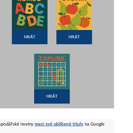
HRÁT
HRÁT
HRÁT
mezi své oblíbené tituly
ospodářské noviny
na Google