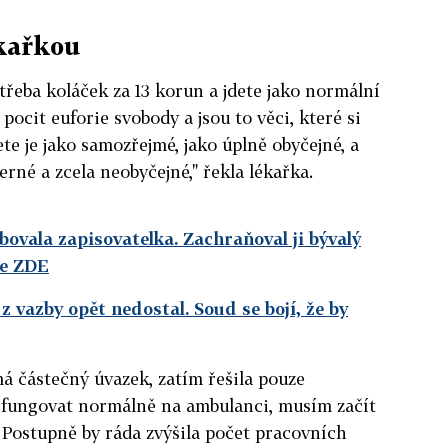
ékařkou
 třeba koláček za 13 korun a jdete jako normální
 pocit euforie svobody a jsou to věci, které si
te je jako samozřejmé, jako úplně obyčejné, a
rné a zcela neobyčejné," řekla lékařka.
ovala zapisovatelka. Zachraňoval ji bývalý
te ZDE
z vazby opět nedostal. Soud se bojí, že by
á částečný úvazek, zatím řešila pouze
u fungovat normálně na ambulanci, musím začít
 Postupně by ráda zvýšila počet pracovních