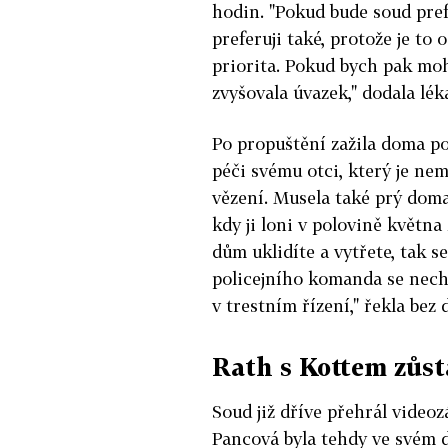
hodin. "Pokud bude soud prefe
preferuji také, protože je to 
priorita. Pokud bych pak moh
zvyšovala úvazek," dodala lék
Po propuštění zažila doma po
péči svému otci, který je nemo
vězení. Musela také prý doma u
kdy ji loni v polovině května 
dům uklidíte a vytřete, tak s
policejního komanda se necht
v trestním řízení," řekla bez
Rath s Kottem zůst
Soud již dříve přehrál video
Pancová byla tehdy ve svém 