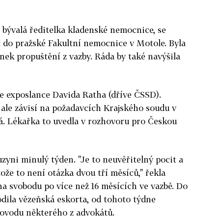
 bývalá ředitelka kladenské nemocnice, se
 do pražské Fakultní nemocnice v Motole. Byla
nek propuštění z vazby. Ráda by také navýšila
e exposlance Davida Ratha (dříve ČSSD).
ale závisí na požadavcích Krajského soudu v
á. Lékařka to uvedla v rozhovoru pro Českou
zyni minulý týden. "Je to neuvěřitelný pocit a
tože to není otázka dvou tří měsíců," řekla
na svobodu po více než 16 měsících ve vazbě. Do
odila vězeňská eskorta, od tohoto týdne
rovodu některého z advokátů.