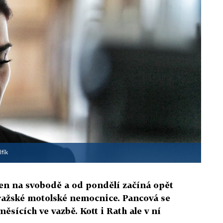
fík
den na svobodě a od pondělí začíná opět
ražské motolské nemocnice. Pancová se
ěsících ve vazbě. Kott i Rath ale v ní