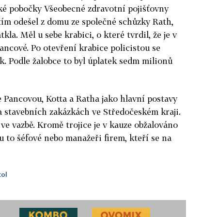
ké pobočky Všeobecné zdravotní pojišťovny
tím odešel z domu ze společné schůzky Rath,
kla. Měl u sebe krabici, o které tvrdil, že je v
Pancové. Po otevření krabice policistou se
k. Podle žalobce to byl úplatek sedm milionů
e Pancovou, Kotta a Ratha jako hlavní postavy
a stavebních zakázkách ve Středočeském kraji.
 ve vazbě. Kromě trojice je v kauze obžalováno
ou to šéfové nebo manažeři firem, kteří se na
ol