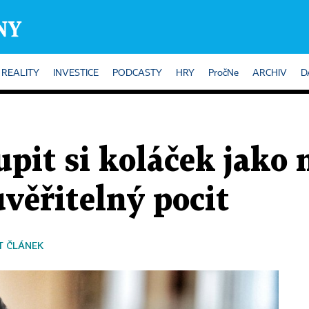
REALITY
INVESTICE
PODCASTY
HRY
PročNe
ARCHIV
D
pit si koláček jako
uvěřitelný pocit
T ČLÁNEK