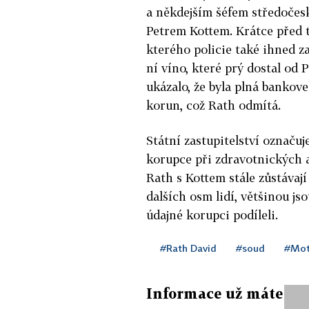
a někdejším šéfem středočes
Petrem Kottem. Krátce před 
kterého policie také ihned zat
ní víno, které prý dostal od 
ukázalo, že byla plná bankove
korun, což Rath odmítá.
Státní zastupitelství označuj
korupce při zdravotnických 
Rath s Kottem stále zůstávají
dalších osm lidí, většinou js
údajné korupci podíleli.
#Rath David
#soud
#Mot
Informace už máte