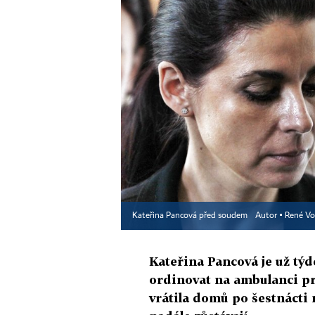
Kateřina Pancová před soudem
Autor ▪
René Vol
Kateřina Pancová je už tý
ordinovat na ambulanci p
vrátila domů po šestnácti m