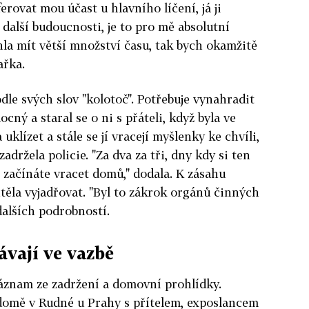
rovat mou účast u hlavního líčení, já ji
o další budoucnosti, je to pro mě absolutní
la mít větší množství času, tak bych okamžitě
ařka.
dle svých slov "kolotoč". Potřebuje vynahradit
cný a staral se o ni s přáteli, když byla ve
klízet a stále se jí vracejí myšlenky ke chvíli,
zadržela policie. "Za dva za tři, dny kdy si ten
e začínáte vracet domů," dodala. K zásahu
ěla vyjadřovat. "Byl to zákrok orgánů činných
 dalších podrobností.
ávají ve vazbě
záznam ze zadržení a domovní prohlídky.
domě v Rudné u Prahy s přítelem, exposlancem