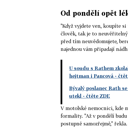
Od pondělí opět l
"Když vyjdete ven, koupíte si
člověk, tak je to neuvěřitelný
před tím neuvědomujete, bere
najednou vám připadají nádhe
U soudu s Rathem zkolab
hejtman i Pancová
- čtě
Bývalý poslanec Rath se 
utekl
- čtěte ZDE
V motolské nemocnici, kde m
formality. "Až v pondělí bud
postupně samozřejmě," řekla.