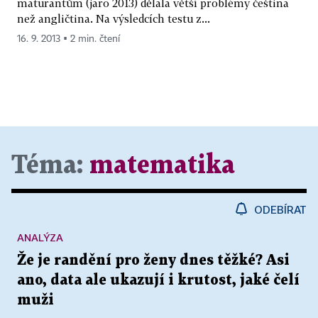
maturantům (jaro 2013) dělala větší problémy čeština
než angličtina. Na výsledcích testu z...
16. 9. 2013 ▪ 2 min. čtení
Téma:
matematika
ODEBÍRAT
ANALÝZA
Že je randění pro ženy dnes těžké? Asi
ano, data ale ukazují i krutost, jaké čelí
muži