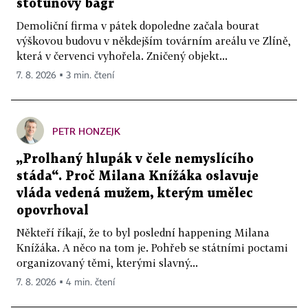
stotunový bagr
Demoliční firma v pátek dopoledne začala bourat
výškovou budovu v někdejším továrním areálu ve Zlíně,
která v červenci vyhořela. Zničený objekt...
7. 8. 2026 ▪ 3 min. čtení
PETR HONZEJK
„Prolhaný hlupák v čele nemyslícího
stáda“. Proč Milana Knížáka oslavuje
vláda vedená mužem, kterým umělec
opovrhoval
Někteří říkají, že to byl poslední happening Milana
Knížáka. A něco na tom je. Pohřeb se státními poctami
organizovaný těmi, kterými slavný...
7. 8. 2026 ▪ 4 min. čtení