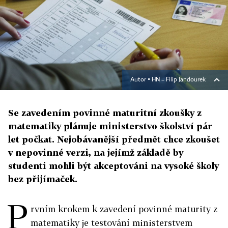
Autor ▪
HN – Filip Jandourek
Se zavedením povinné maturitní zkoušky z
matematiky plánuje ministerstvo školství pár
let počkat. Nejobávanější předmět chce zkoušet
v nepovinné verzi, na jejímž základě by
studenti mohli být akceptováni na vysoké školy
bez přijímaček.
P
rvním krokem k zavedení povinné maturity z
matematiky je testování ministerstvem