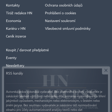
Kontakty
Ochrana osobních údajů
Tiráž redakce HN
Prohlášení o cookies
Economia
Nastavení soukromí
Kariéra v HN
Všeobecné smluvní podmínky
Ceník inzerce
Koupit / darovat předplatné
Eventy
×
Newslettery
RSS kanály
Autorská práva vykonává vydavatel. Bez písemného svolení vydavatele je
zakázáno jakékoli užití částí nebo celku díla, zejména rozmnožování a šíření
jakýmkoli způsobem, mechanickým nebo elektronickým, v českém nebo
jiném jazyce. Bez souhlasu vydavatele je zakázáno též rozmnožování
obsahu pro účely automatizované analýzy textů nebo dat