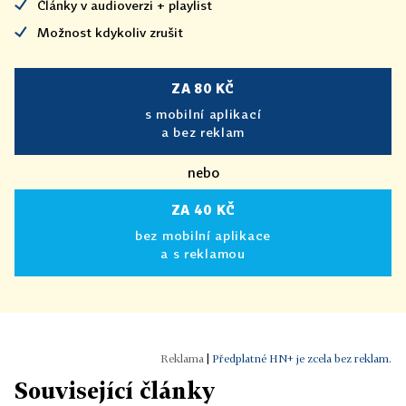
Články v audioverzi + playlist
Možnost kdykoliv zrušit
ZA 80 KČ
s mobilní aplikací
a bez reklam
nebo
ZA 40 KČ
bez mobilní aplikace
a s reklamou
|
Předplatné HN+ je zcela bez reklam.
Související články