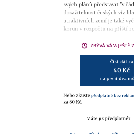
svých plánů představit "v řád
dosažitelnost českých víz h
atraktivních zemí je také vy
korun v rozpočtu na příští ro
ZBÝVÁ VÁM JEŠTĚ 
Číst dál za
40 Kč
na první dva m
Nebo zkuste
předplatné bez reklam
za 80 Kč.
Máte již předplatné?