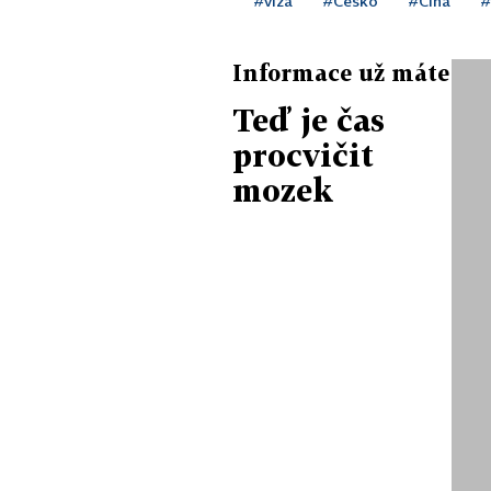
#víza
#Česko
#Čína
#
Informace už máte
Teď je čas
procvičit
mozek