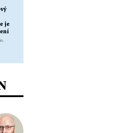
ový
e je
žení
in.
N