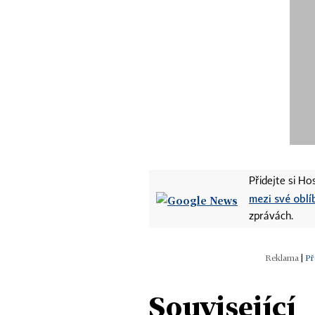
Přidejte si H
mezi své oblí
zprávách.
|
Př
Související