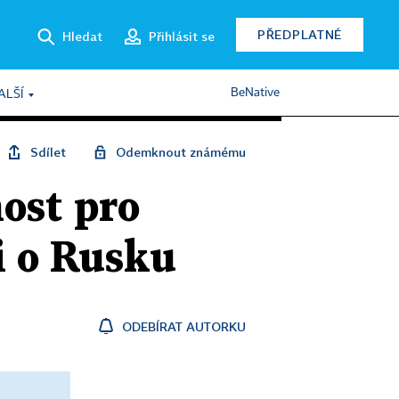
PŘEDPLATNÉ
Hledat
Přihlásit se
BeNative
ALŠÍ
Sdílet
Odemknout známému
ost pro
i o Rusku
ODEBÍRAT AUTORKU