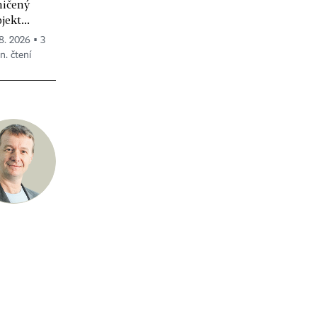
ničený
jekt...
 8. 2026 ▪ 3
n. čtení