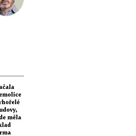
ačala
emolice
yhořelé
udovy,
de měla
klad
irma