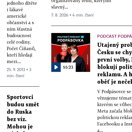
organizovaný těmi, kterými
jednoho dítěte
slavný...
i lákavé
7. 8. 2026 ▪ 4 min. čtení
americké
občanství a s
ním šťastná
budoucnost
PODCAST PODP
celé rodiny.
Utajený pro
Počet Číňanů,
Česku se chy
kteří hledají
první volby, 
mezi...
55:23
blokují poli
25. 9. 2013 ▪ 3
reklamu. A 
min. čtení
oběť je neč
V Podpásovce se
Sportovci
věnujeme témat
kterém se vůbec
budou smět
Meta začala blo
do Ruska
politickou rekl
bez víz.
Facebooku a In
Mohou je
a...