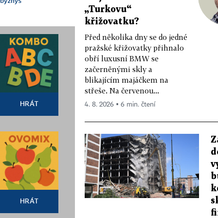
byznys
„Turkovu“
křižovatku?
Před několika dny se do jedné
pražské křižovatky přihnalo
obří luxusní BMW se
začerněnými skly a
blikajícím majáčkem na
střeše. Na červenou...
HRÁT
4. 8. 2026 ▪ 6 min. čtení
Z
d
v
b
k
s
HRÁT
f