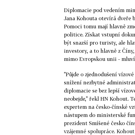
Diplomacie pod vedením mini
Jana Kohouta otevírá dveře 
Pomoci tomu mají hlavně zm
politice. Získat vstupní do
být snazší pro turisty, ale h
investory, a to hlavně z Číny,
mimo Evropskou unii - mluví
"Půjde o zjednodušení vízové
snížení nezbytné administra
diplomacie se bez lepší vízov
neobejde," řekl HN Kohout. T
expertem na česko-čínské vz
nástupem do ministerské fun
prezident Smíšené česko čí
vzájemné spolupráce. Kohout 