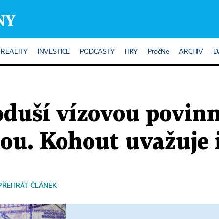
REALITY
INVESTICE
PODCASTY
HRY
PročNe
ARCHIV
D
oduší vízovou povinn
nou. Kohout uvažuje 
PŘEHRÁT ČLÁNEK