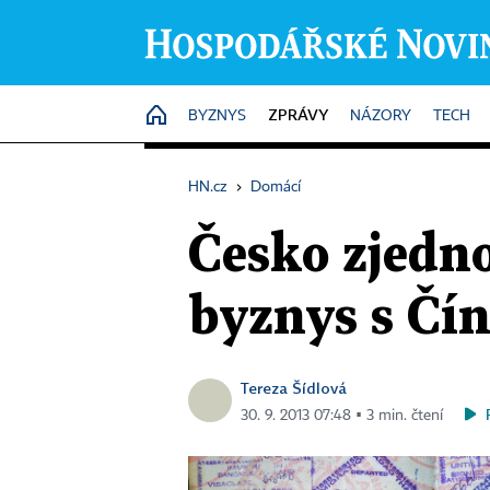
ZPRÁVY
HOME
BYZNYS
NÁZORY
TECH
HN.cz
›
Domácí
Česko zjedn
byznys s Čí
Tereza Šídlová
30. 9. 2013 07:48 ▪ 3 min. čtení