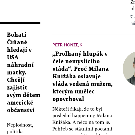
Z
ob
7.
mi
Bohatí
Číňané
PETR HONZEJK
hledají v
„Prolhaný hlupák v
USA
čele nemyslícího
náhradní
stáda“. Proč Milana
matky.
Knížáka oslavuje
Chtějí
vláda vedená mužem,
zajistit
kterým umělec
svým dětem
opovrhoval
americké
Někteří říkají, že to byl
občanství
poslední happening Milana
Knížáka. A něco na tom je.
Neplodnost,
Pohřeb se státními poctami
politika