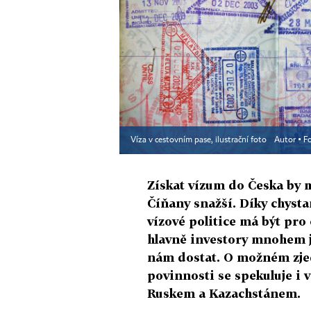
Víza v cestovním pase, ilustrační foto
Autor ▪
F
Získat vízum do Česka by 
Číňany snažší. Díky chys
vízové politice má být pro 
hlavně investory mnohem 
nám dostat. O možném zje
povinnosti se spekuluje i v
Ruskem a Kazachstánem.