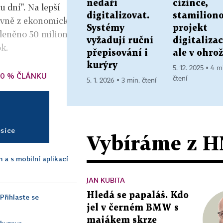
nedaří
cizince,
u dní". Na lepší
digitalizovat.
stamilion
lavně z ekonomicky
Systémy
projekt
členěno 50 milionů
vyžadují ruční
digitalizac
k.
přepisování i
ale v ohro
kurýry
5. 12. 2025 ▪ 4 m
70 % ČLÁNKU
čtení
5. 1. 2026 ▪ 3 min. čtení
ěsíce
Vybíráme z H
 a s mobilní aplikací
JAN KUBITA
Hledá se papaláš. Kdo
Přihlaste se
jel v černém BMW s
majákem skrze