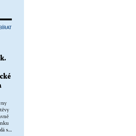
BÍRAT
k.
ecké
a
vny
těvy
avně
finku
á s...