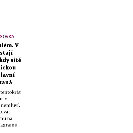
ÁSOVKA
blém. V
stají
kdy sítě
tickou
hlavní
ekaná
 tentokrát
u, o
 nemluví.
kovat
amu na
stagramu