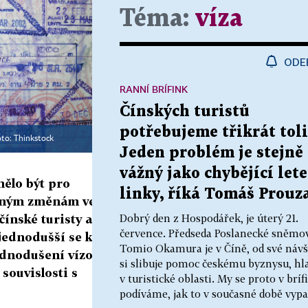
Téma:
víza
ODE
RANNÍ BRÍFINK
Čínských turistů
potřebujeme třikrát toli
oto: Thinkstock
Jeden problém je stejně
vážný jako chybějící let
mělo být pro
linky, říká Tomáš Prouz
taným změnám ve
Dobrý den z Hospodářek, je úterý 21.
čínské turisty a
července. Předseda Poslanecké sněmo
jednodušší se k
Tomio Okamura je v Číně, od své návš
dnodušení vízové
si slibuje pomoc českému byznysu, hl
 souvislosti s
v turistické oblasti. My se proto v brí
podíváme, jak to v současné době vypad