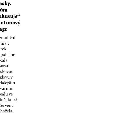
asky.
ům
ukusuje“
totunový
agr
emoliční
rma v
átek
opoledne
čala
ourat
ýškovou
udovu v
ěkdejším
ovárním
eálu ve
íně, která
červenci
hořela.