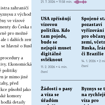
21. 7. 2026 ▪ 11:58 min.
stra zahraničí
byznysu z východu.
USA zpřísňují
Spojené st
ěny ve vízové
vízovou
pozastaví
kumenty do Česka má
politiku. Kdo
vyřizování 
lavně pro možné
tam pojede,
pro občany
 ale i dalších zemí
bude se
zemí, včet
 se hlavně o Rusku.
nejspíš muset
Ruska, Írá
digitálně
či Brazílie
 procedury a
svléknout
14. 1. 2026 ▪ 2 m
tivy. Ekonomická
čtení
11. 2. 2026 ▪ 4 min.
é politiky
čtení
en je mimo jiné
tahy, před
Žádosti o pasy
Byznys se t
kce působil jako
a víza se
na rychlej
nské komory
úřadům
víza pro
hodlá detaily