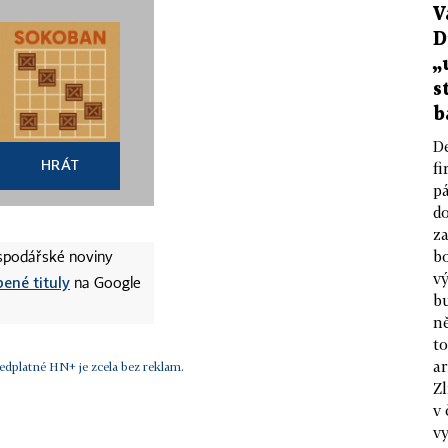
V
D
„
s
b
D
HRÁT
fi
p
d
za
b
ospodářské noviny
v
bené tituly
na Google
b
n
t
ar
edplatné HN+ je zcela bez reklam.
Zl
v 
vy