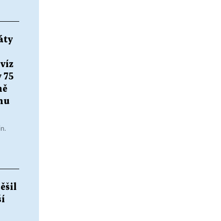
áty
víz
 75
ně
nu
in.
ěšil
ší