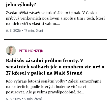
jeho výhody?
Zvedat těžká závaží ve fitku? Jde to i jinak. V Česku
přibývá venkovních posiloven a spolu s tím i těch, kteří
na nich cvičí s vlastní vahou....
6. 8. 2026 ▪ 17 min. čtení
PETR HONZEJK
Babišův zásadní průlom fronty. V
senátních volbách jde o mnohem víc než o
27 křesel v paláci na Malé Straně
Kdo vyhraje letošní senátní volby? Záleží samozřejmě
na kritériích, podle kterých budeme vítězství
posuzovat. Ale je velmi pravděpodobné, že...
6. 8. 2026 ▪ 5 min. čtení