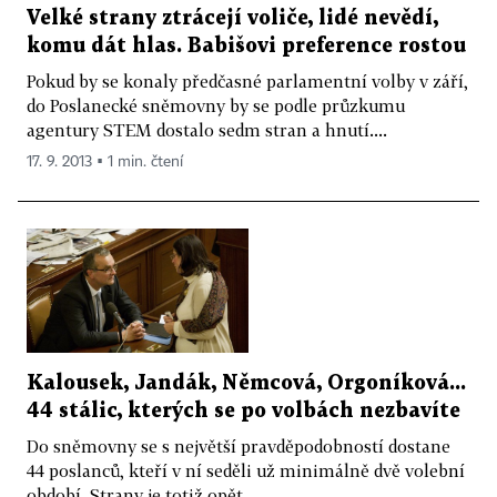
Velké strany ztrácejí voliče, lidé nevědí,
komu dát hlas. Babišovi preference rostou
Pokud by se konaly předčasné parlamentní volby v září,
do Poslanecké sněmovny by se podle průzkumu
agentury STEM dostalo sedm stran a hnutí....
17. 9. 2013 ▪ 1 min. čtení
Kalousek, Jandák, Němcová, Orgoníková...
44 stálic, kterých se po volbách nezbavíte
Do sněmovny se s největší pravděpodobností dostane
44 poslanců, kteří v ní seděli už minimálně dvě volební
období. Strany je totiž opět...