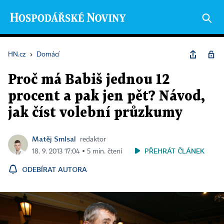
HN.cz
›
Domácí
Proč má Babiš jednou 12
procent a pak jen pět? Návod,
jak číst volební průzkumy
Matěj Smlsal
redaktor
PŘEHRÁT ČLÁNEK
18. 9. 2013 17:04 ▪ 5 min. čtení
ODEBÍRAT AUTORA