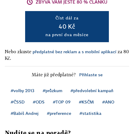
ZBÝVÁ VÁM JEŠTĚ 80 % ČLÁNKU
Číst dál za
40 Kč
na první dva měsíce
Nebo zkuste
za 80
předplatné bez reklam a s mobilní aplikací
Kč.
Máte již předplatné?
Přihlaste se
#volby 2013
#průzkum
#předvolební kampaň
#ČSSD
#ODS
#TOP 09
#KSČM
#ANO
#Babiš Andrej
#preference
#statistika
Nudíte se na poradě?