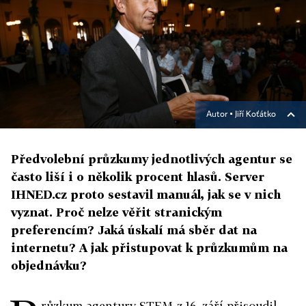
Autor ▪
Jiří Koťátko
Předvolební průzkumy jednotlivých agentur se
často liší i o několik procent hlasů. Server
IHNED.cz proto sestavil manuál, jak se v nich
vyznat. Proč nelze věřit stranickým
preferencím? Jaká úskalí má sběr dat na
internetu? A jak přistupovat k průzkumům na
objednávku?
růzkum agentury STEM z 16. září přisoudil