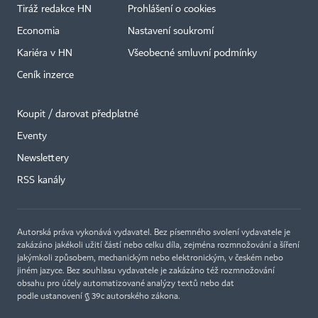
Tiráž redakce HN
Prohlášení o cookies
Economia
Nastavení soukromí
Kariéra v HN
Všeobecné smluvní podmínky
Ceník inzerce
Koupit / darovat předplatné
Eventy
×
Newslettery
RSS kanály
Autorská práva vykonává vydavatel. Bez písemného svolení vydavatele je
zakázáno jakékoli užití částí nebo celku díla, zejména rozmnožování a šíření
jakýmkoli způsobem, mechanickým nebo elektronickým, v českém nebo
jiném jazyce. Bez souhlasu vydavatele je zakázáno též rozmnožování
obsahu pro účely automatizované analýzy textů nebo dat
podle ustanovení § 39c autorského zákona.