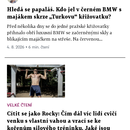
Hledá se papaláš. Kdo jel v černém BMW s
majákem skrze „Turkovu“ křižovatku?
Před několika dny se do jedné pražské křižovatky
přihnalo obří luxusní BMW se začerněnými skly a
blikajícím majáčkem na střeše. Na červenou...
4. 8. 2026 ▪ 6 min. čtení
VELKÉ ČTENÍ
Cítit se jako Rocky: Čím dál víc lidí cvičí
venku s vlastní vahou a vrací se ke
kořenům silového tréninku. Jaké jsou