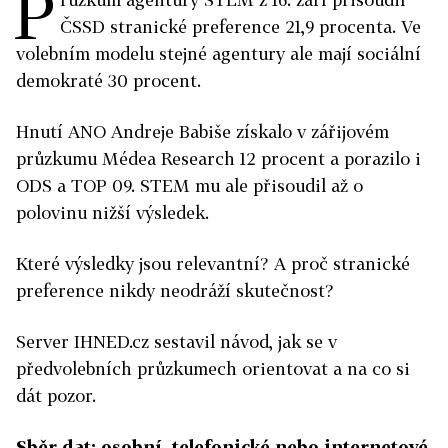
P
ČSSD stranické preference 21,9 procenta. Ve
volebním modelu stejné agentury ale mají sociální
demokraté 30 procent.
Hnutí ANO Andreje Babiše získalo v zářijovém
průzkumu Médea Research 12 procent a porazilo i
ODS a TOP 09. STEM mu ale přisoudil až o
polovinu nižší výsledek.
Které výsledky jsou relevantní? A proč stranické
preference nikdy neodráží skutečnost?
Server IHNED.cz sestavil návod, jak se v
předvolebních průzkumech orientovat a na co si
dát pozor.
Sběr dat: osobní, telefonické nebo internetové