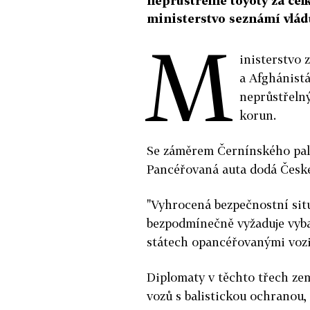
neprůstřelné toyoty za ce
ministerstvo seznámí vlád
M
inisterstvo 
a Afghánist
neprůstřelný
korun.
Se záměrem Černínského palá
Pancéřovaná auta dodá České
"Vyhrocená bezpečnostní situ
bezpodmínečně vyžaduje vyba
státech opancéřovanými vozid
Diplomaty v těchto třech zem
vozů s balistickou ochranou,