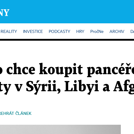
REALITY
INVESTICE
PODCASTY
HRY
PročNe
ARCHIV
D
o chce koupit pancé
y v Sýrii, Libyi a A
ŘEHRÁT ČLÁNEK