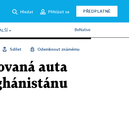
PŘEDPLATNÉ
Hledat
Přihlásit se
BeNative
ALŠÍ
Sdílet
Odemknout známému
řovaná auta
fghánistánu