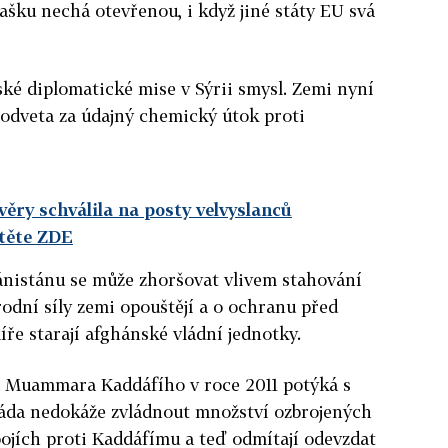
mašku nechá otevřenou, i když jiné státy EU svá
ské diplomatické mise v Sýrii smysl. Zemi nyní
 odveta za údajný chemický útok proti
ěry schválila na posty velvyslanců
čtěte ZDE
ánistánu se může zhoršovat vlivem stahování
odní síly zemi opouštějí a o ochranu před
míře starají afghánské vládní jednotky.
ra Muammara Kaddáfího v roce 2011 potýká s
áda nedokáže zvládnout množství ozbrojených
 bojích proti Kaddáfímu a teď odmítají odevzdat