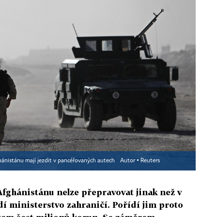
ghánistánu mají jezdit v pancéřovaných autech
Autor ▪
Reuters
 Afghánistánu nelze přepravovat jinak než v
í ministerstvo zahraničí. Pořídí jim proto