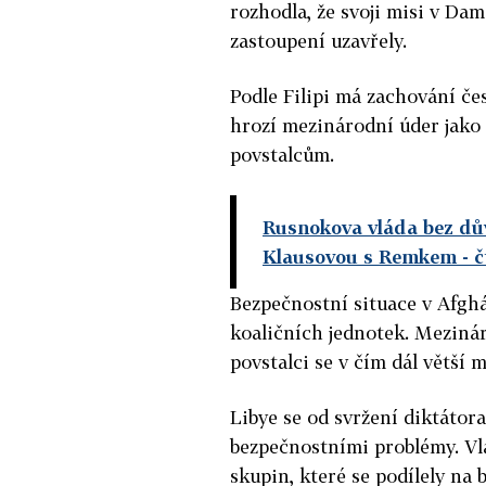
rozhodla, že svoji misi v Da
zastoupení uzavřely.
Podle Filipi má zachování če
hrozí mezinárodní úder jako
povstalcům.
Rusnokova vláda bez dův
Klausovou s Remkem
- 
Bezpečnostní situace v Afgh
koaličních jednotek. Mezinár
povstalci se v čím dál větší 
Libye se od svržení diktáto
bezpečnostními problémy. Vl
skupin, které se podílely na