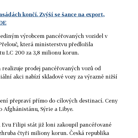
sádách končí. Zvýší se šance na export,
ZDE
 jediným výrobcem pancéřovaných vozidel v
řelouč, která ministerstvu předložila
u LC 200 za 3,8 milionu korun.
á realizuje prodej pancéřovaných vozů od
iální akci nabízí skladové vozy za výrazně nižší
ení přepraví přímo do cílových destinací. Ceny
do Afghánistánu, Sýrie a Libye.
Evu Filipi stát již loni zakoupil pancéřované
zhruba čtyři miliony korun. Česká republika