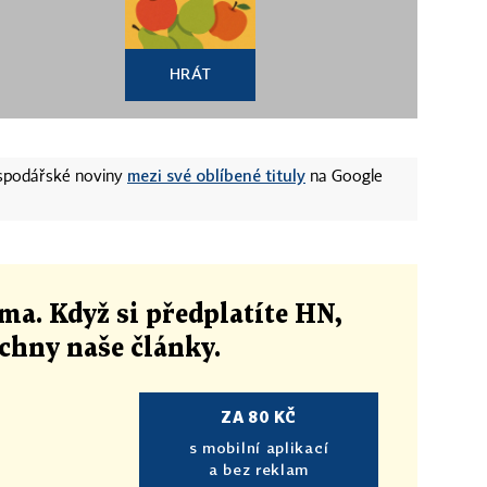
HRÁT
mezi své oblíbené tituly
ospodářské noviny
na Google
ma. Když si předplatíte HN,
echny naše články
.
ZA 80 KČ
s mobilní aplikací
a bez reklam