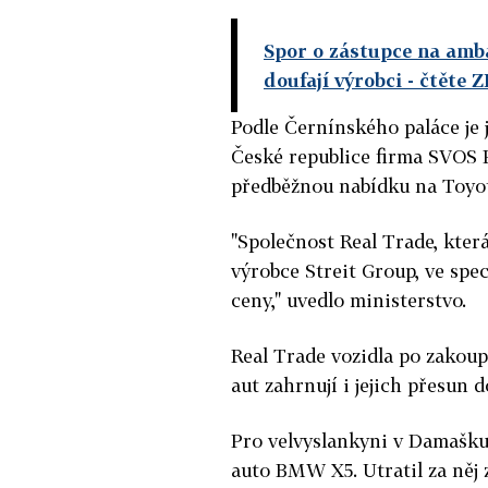
Spor o zástupce na amba
doufají výrobci
- čtěte 
Podle Černínského paláce je
České republice firma SVOS P
předběžnou nabídku na Toyot
"Společnost Real Trade, kter
výrobce Streit Group, ve spec
ceny," uvedlo ministerstvo.
Real Trade vozidla po zakoup
aut zahrnují i jejich přesun 
Pro velvyslankyni v Damašku 
auto BMW X5. Utratil za něj 