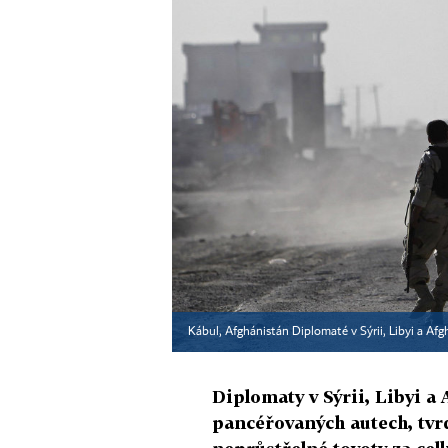
Kábul, Afghánistán Diplomaté v Sýrii, Libyi a Af
Diplomaty v Sýrii, Libyi a
pancéřovaných autech, tvrd