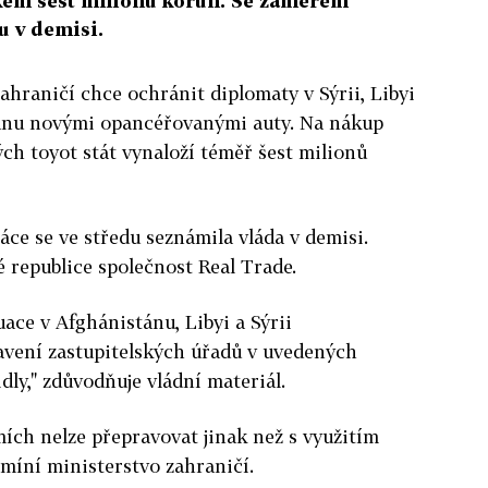
lkem šest milionů korun. Se záměrem
u v demisi.
zahraničí chce ochránit diplomaty v Sýrii, Libyi
ánu novými opancéřovanými auty. Na nákup
ch toyot stát vynaloží téměř šest milionů
ce se ve středu seznámila vláda v demisi.
 republice společnost Real Trade.
ace v Afghánistánu, Libyi a Sýrii
vení zastupitelských úřadů v uvedených
ly," zdůvodňuje vládní materiál.
ích nelze přepravovat jinak než s využitím
 míní ministerstvo zahraničí.