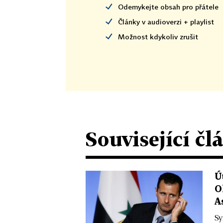
Odemykejte obsah pro přátele
Články v audioverzi + playlist
Možnost kdykoliv zrušit
Související čl
Ú
O
A
Sy