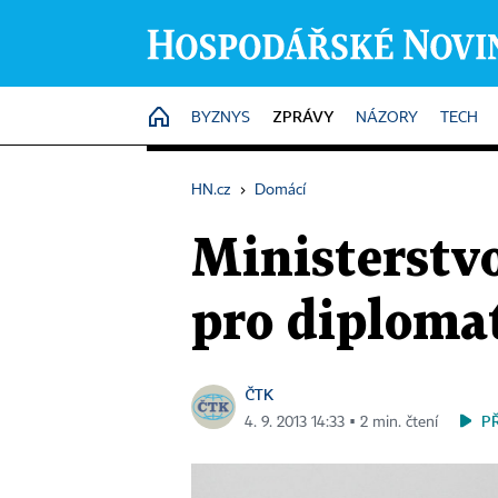
ZPRÁVY
HOME
BYZNYS
NÁZORY
TECH
HN.cz
›
Domácí
Ministerstv
pro diplomat
ČTK
P
4. 9. 2013 14:33 ▪ 2 min. čtení