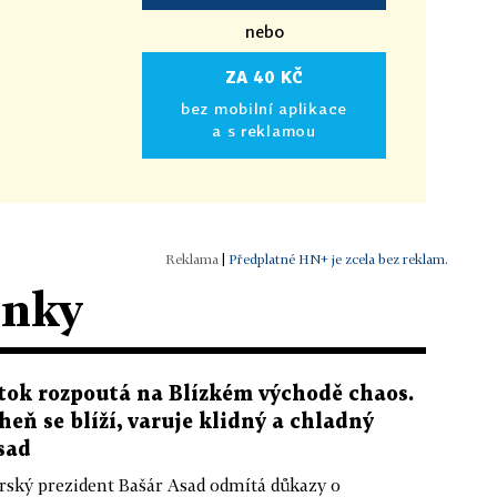
nebo
ZA 40 KČ
bez mobilní aplikace
a s reklamou
|
Předplatné HN+ je zcela bez reklam.
ánky
tok rozpoutá na Blízkém východě chaos.
heň se blíží, varuje klidný a chladný
sad
rský prezident Bašár Asad odmítá důkazy o