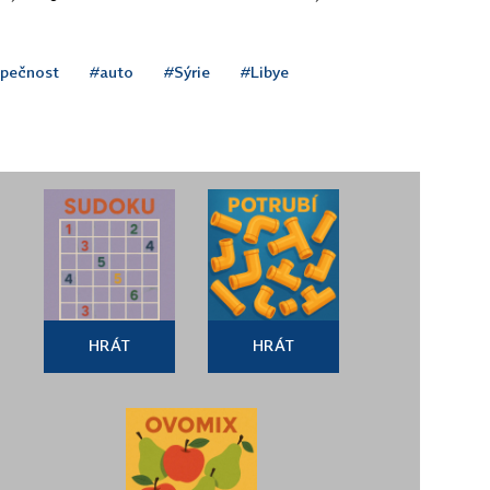
pečnost
#auto
#Sýrie
#Libye
HRÁT
HRÁT