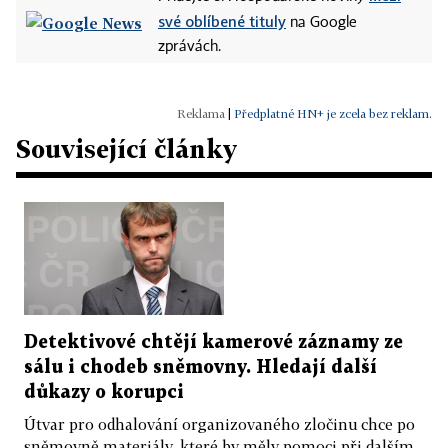
své oblíbené tituly
na Google
zprávách.
|
Předplatné HN+ je zcela bez reklam.
Související články
Detektivové chtějí kamerové záznamy ze
sálu i chodeb sněmovny. Hledají další
důkazy o korupci
Útvar pro odhalování organizovaného zločinu chce po
sněmovně materiály, které by měly pomoci při dalším