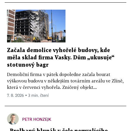
Začala demolice vyhořelé budovy, kde
měla sklad firma Vasky. Dům „ukusuje“
stotunový bagr
Demoliční firma v pátek dopoledne začala bourat
výškovou budovu v někdejším továrním areálu ve Zlíně,
která v červenci vyhořela. Zničený objekt...
7. 8. 2026 ▪ 3 min. čtení
PETR HONZEJK