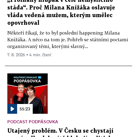
„Prolhaný hlupák v čele nemyslícího
stáda“. Proč Milana Knížáka oslavuje
vláda vedená mužem, kterým umělec
opovrhoval
Někteří říkají, že to byl poslední happening Milana
Knížáka. A něco na tom je. Pohřeb se státními poctami
organizovaný těmi, kterými slavný...
7. 8. 2026 ▪ 4 min. čtení
55:23
PODCAST PODPÁSOVKA
Utajený problém. V Česku se chystají