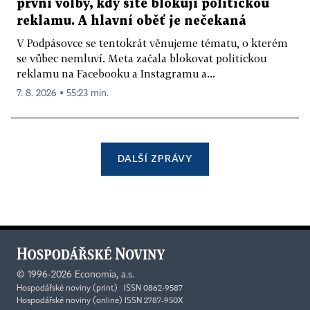
první volby, kdy sítě blokují politickou
reklamu. A hlavní oběť je nečekaná
V Podpásovce se tentokrát věnujeme tématu, o kterém
se vůbec nemluví. Meta začala blokovat politickou
reklamu na Facebooku a Instagramu a...
7. 8. 2026 ▪ 55:23 min.
DALŠÍ ZPRÁVY
©
1996-2026
Economia, a.s.
Hospodářské noviny (print) ISSN 0862-9587
Hospodářské noviny (online) ISSN 2787-950X