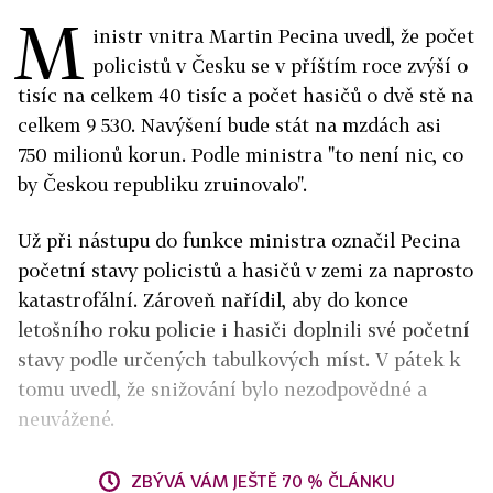
M
inistr vnitra Martin Pecina uvedl, že počet
policistů v Česku se v příštím roce zvýší o
tisíc na celkem 40 tisíc a počet hasičů o dvě stě na
celkem 9 530. Navýšení bude stát na mzdách asi
750 milionů korun. Podle ministra "to není nic, co
by Českou republiku zruinovalo".
Už při nástupu do funkce ministra označil Pecina
početní stavy policistů a hasičů v zemi za naprosto
katastrofální. Zároveň nařídil, aby do konce
letošního roku policie i hasiči doplnili své početní
stavy podle určených tabulkových míst. V pátek k
tomu uvedl, že snižování bylo nezodpovědné a
neuvážené.
ZBÝVÁ VÁM JEŠTĚ 70 % ČLÁNKU