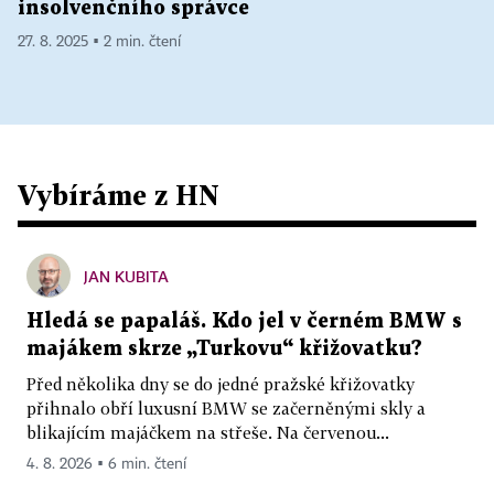
insolvenčního správce
27. 8. 2025 ▪ 2 min. čtení
Vybíráme z HN
JAN KUBITA
Hledá se papaláš. Kdo jel v černém BMW s
majákem skrze „Turkovu“ křižovatku?
Před několika dny se do jedné pražské křižovatky
přihnalo obří luxusní BMW se začerněnými skly a
blikajícím majáčkem na střeše. Na červenou...
4. 8. 2026 ▪ 6 min. čtení