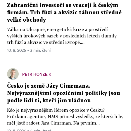
Zahraniční investoři se vracejí k českým
firmám. Trh fúzí a akvizic táhnou středně
velké obchody
Válka na Ukrajině, energetická krize a prostředí
vyšších úrokových sazeb v posledních letech tlumily
trh fúzí a akvizic ve střední Evropě....
10. 8. 2026 ▪ 3 min. čtení
PETR HONZEJK
Česko je země Járy Cimrmana.
Nejvýraznějšími opozičními politiky jsou
podle lidí ti, kteří jim vládnou
Kdo je nejvýraznějším lídrem opozice v Česku?
Průzkum agentury NMS přinesl výsledky, ze kterých by
měl jistě radost Jára Cimrman. Na prvním...