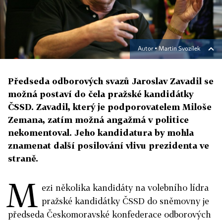
Autor ▪
Martin Svozílek
Předseda odborových svazů Jaroslav Zavadil se
možná postaví do čela pražské kandidátky
ČSSD. Zavadil, který je podporovatelem Miloše
Zemana, zatím možná angažmá v politice
nekomentoval. Jeho kandidatura by mohla
znamenat další posilování vlivu prezidenta ve
straně.
M
ezi několika kandidáty na volebního lídra
pražské kandidátky ČSSD do sněmovny je
předseda Českomoravské konfederace odborových