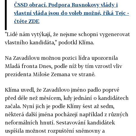
ČSSD obrací. Podpora Rusnokovy vlády i
vlastní vláda jsou do voleb možné, říká Tejc
-
čtěte ZDE
"Lidé nám vytýkají, že nejsme schopni vygenerovat
vlastního kandidáta," podotkl Klíma.
Na Zavadilovu možnou pozici lídra upozornila
Mladá fronta Dnes, podle níž by tím vzrostl vliv
prezidenta Miloše Zemana ve straně.
Klíma uvedl, že Zavadilovo jméno padlo poprvé
před déle než měsícem, kdy jednání o kandidátech
začala. Nyní jich je podle Klímy šest až sedm,
některá další jména pocházejí například z různých
neformálních hnutí. Sestavování kandidátek
uspíšila možnost rozpuštění sněmovny a